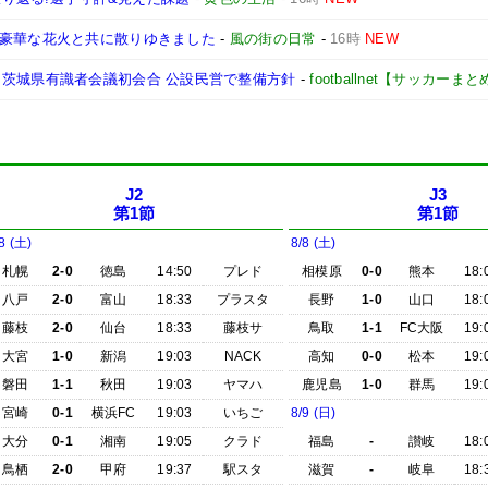
の豪華な花火と共に散りゆきました
-
風の街の日常
-
16時
NEW
 茨城県有識者会議初会合 公設民営で整備方針
-
footballnet【サッカーま
J2
J3
第1節
第1節
8 (土)
8/8 (土)
札幌
2-0
徳島
14:50
プレド
相模原
0-0
熊本
18:
八戸
2-0
富山
18:33
プラスタ
長野
1-0
山口
18:
藤枝
2-0
仙台
18:33
藤枝サ
鳥取
1-1
FC大阪
19:
大宮
1-0
新潟
19:03
NACK
高知
0-0
松本
19:
磐田
1-1
秋田
19:03
ヤマハ
鹿児島
1-0
群馬
19:
宮崎
0-1
横浜FC
19:03
いちご
8/9 (日)
大分
0-1
湘南
19:05
クラド
福島
-
讃岐
18:
鳥栖
2-0
甲府
19:37
駅スタ
滋賀
-
岐阜
18: