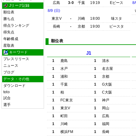
広島
3-0
千葉
19:19
Eピース
8/
Jリーグ記録
8/9 (日)
順位表
東京V
-
川崎
18:00
味スタ
勝ち点
得点ランキング
長崎
-
京都
19:00
ピースタ
得失点
年齢構成
順位表
星取表
キーワード
J1
プレスリリース
1
鹿島
1
清水
ニュース
1
水戸
1
名古屋
ブログ
1
浦和
1
京都
データ・その他
1
千葉
1
G大阪
ダウンロード
toto
1
柏
1
C大阪
試合
1
FC東京
1
神戸
選手
1
東京V
1
岡山
1
町田
1
広島
1
川崎
1
福岡
1
横浜FM
1
長崎