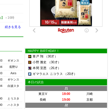
とめ】
-
16時
続きを見る
HAPPY BIRTHDAY !
青戸 翔
（30才）
03
ギオンス
小野 雅史
（30才）
04
長野U
本間 至恩
（26才）
03
Axis
ギマラエス ニコラス
（20才）
03
ギケンス
本日の試合
04
白波スタ
J1
東京V
18:00
川崎
00
とうスタ
長崎
19:00
京都
30
ハトスタ
J2