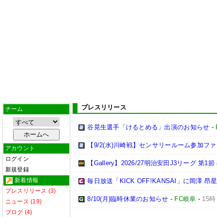
プレスリリース
チーム
谷晃生選手「けるとめる」出演のお知らせ
-
【9/2(水)川崎戦】センサリールーム参加フ
アカウント
ログイン
【Gallery】2026/27明治安田J3リーグ 第1
新規登録
新着情報
毎日放送「KICK OFF!KANSAI」に岡澤
プレスリリース (3)
8/10(月)臨時休業のお知らせ
-
FC岐阜
-
15時
ニュース (19)
ブログ (4)