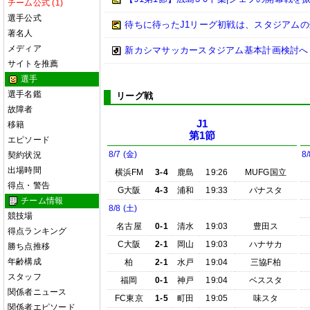
チーム公式 (1)
選手公式
待ちに待ったJ1リーグ初戦は、スタジアム
著名人
メディア
新カシマサッカースタジアム基本計画検討へ
サイトを推薦
選手
選手名鑑
リーグ戦
故障者
J1
移籍
第1節
エピソード
8/7 (金)
8/
契約状況
出場時間
横浜FM
3-4
鹿島
19:26
MUFG国立
得点・警告
G大阪
4-3
浦和
19:33
パナスタ
チーム情報
8/8 (土)
競技場
名古屋
0-1
清水
19:03
豊田ス
得点ランキング
C大阪
2-1
岡山
19:03
ハナサカ
勝ち点推移
年齢構成
柏
2-1
水戸
19:04
三協F柏
スタッフ
福岡
0-1
神戸
19:04
ベススタ
関係者ニュース
FC東京
1-5
町田
19:05
味スタ
関係者エピソード