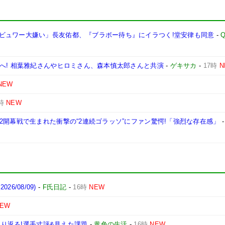
ビュワー大嫌い」長友佑都、『ブラボー待ち』にイラつく!堂安律も同意
-
Q
へ! 相葉雅紀さんやヒロミさん、森本慎太郎さんと共演
-
ゲキサカ
-
17時
N
NEW
時
NEW
2開幕戦で生まれた衝撃の“2連続ゴラッソ”にファン驚愕!「強烈な存在感」
26/08/09)
-
F氏日記
-
16時
NEW
NEW
振り返る!選手寸評&見えた課題
-
黄色の生活
-
16時
NEW