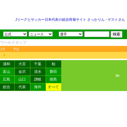
Jリーグとサッカー日本代表の総合情報サイト さっかりん
-
ゲストさん
FAワールドカップ
12月
予定
＞
浦和
大宮
千葉
柏
富山
金沢
清水
磐田
≫
広島
山口
讃岐
徳島
総合
代表
海外
すべて