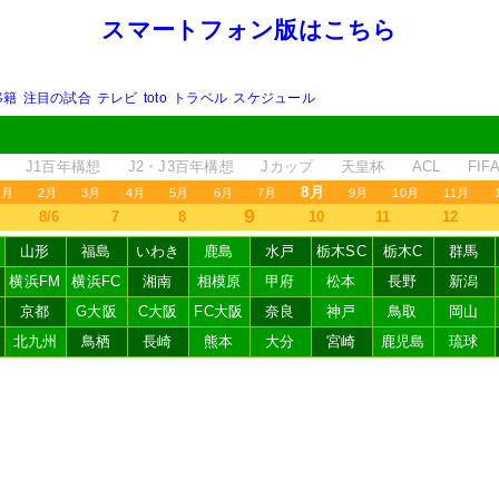
スマートフォン版はこちら
移籍
注目の試合
テレビ
toto
トラベル
スケジュール
J1百年構想
J2・J3百年構想
Jカップ
天皇杯
ACL
FI
8月
1月
2月
3月
4月
5月
6月
7月
9月
10月
11月
9
8/6
7
8
10
11
12
山形
福島
いわき
鹿島
水戸
栃木SC
栃木C
群馬
横浜FM
横浜FC
湘南
相模原
甲府
松本
長野
新潟
京都
G大阪
C大阪
FC大阪
奈良
神戸
鳥取
岡山
北九州
鳥栖
長崎
熊本
大分
宮崎
鹿児島
琉球