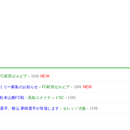
FC町田ゼルビア
-
16時
NEW
ァミリー募集のお知らせ
-
FC町田ゼルビア
-
16時
NEW
節 松本山雅FC戦
-
高知ユナイテッドSC
-
16時
 昂星選手、横山 夢樹選手が登場します
-
セレッソ大阪
-
15時