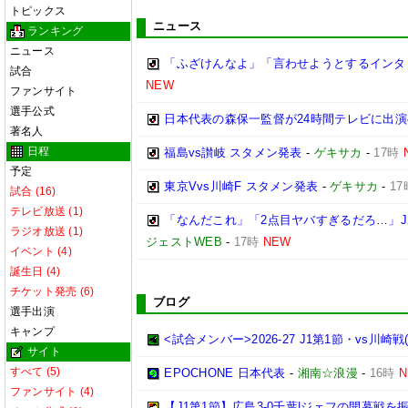
トピックス
ニュース
ランキング
ニュース
「ふざけんなよ」「言わせようとするインタ
試合
NEW
ファンサイト
選手公式
日本代表の森保一監督が24時間テレビに出演
著名人
日程
福島vs讃岐 スタメン発表
-
ゲキサカ
-
17時
予定
東京Vvs川崎F スタメン発表
-
ゲキサカ
-
17
試合 (16)
テレビ放送 (1)
「なんだこれ」「2点目ヤバすぎるだろ…」J
ラジオ放送 (1)
ジェストWEB
-
17時
NEW
イベント (4)
誕生日 (4)
チケット発売 (6)
ブログ
選手出演
キャンプ
<試合メンバー>2026-27 J1第1節・vs川崎戦(20
サイト
すべて (5)
EPOCHONE 日本代表
-
湘南☆浪漫
-
16時
ファンサイト (4)
【J1第1節】広島3-0千葉|ジェフの開幕戦を