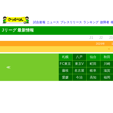
試合速報
ニュース
プレスリリース
ランキング
故障者
Jリーグ 最新情報
J1
J2
J3
2026年
＜
札幌
八戸
仙台
秋田
FC東京
東京V
町田
川崎
≪
藤枝
名古屋
岐阜
滋賀
愛媛
今治
高知
福岡