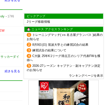
続きを見る
ピックアップ
oly
-
17時
Jリーグ移籍情報
ニュース アクセスランキング
EW
1
トレーニングマッチ( vs 名古屋グランパス )結果の
お知らせ
2
8月9日(日) 筑波大学との練習試合の結果
3
練習試合の結果について
4
C大阪 25年K1リーグ得点王のシリア代表FWを獲
-
サッカーダイ
得へ
5
2026-27シーズン キャプテン・副キャプテン決定
のお知らせ
続きを見る
ランキングページを表示