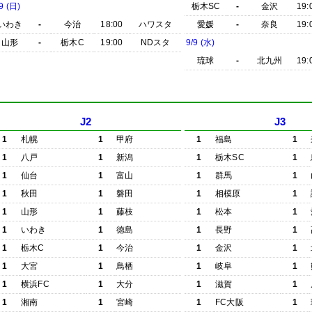
9 (日)
栃木SC
-
金沢
19:
いわき
-
今治
18:00
ハワスタ
愛媛
-
奈良
19:
山形
-
栃木C
19:00
NDスタ
9/9 (水)
琉球
-
北九州
19:
J2
J3
1
札幌
1
甲府
1
福島
1
1
八戸
1
新潟
1
栃木SC
1
1
仙台
1
富山
1
群馬
1
1
秋田
1
磐田
1
相模原
1
1
山形
1
藤枝
1
松本
1
1
いわき
1
徳島
1
長野
1
1
栃木C
1
今治
1
金沢
1
1
大宮
1
鳥栖
1
岐阜
1
1
横浜FC
1
大分
1
滋賀
1
1
湘南
1
宮崎
1
FC大阪
1