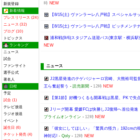
時
NEW
新規登録
新着情報
【8/15(土) ヴァンラーレ八戸戦】スペシャル
プレスリリース (24)
ニュース (32)
【8/15(土) ヴァンラーレ八戸戦】ピッチメン
ブログ (10)
浦和戦(9/6)スタジアム送迎バス(東京駅・横浜駅
トピックス
ランキング
NEW
ニュース
試合
ファンサイト
ニュース
選手公式
J2黒星発進のテゲバジャーロ宮崎、大熊裕司監
著名人
王ら奮起誓う
-
読売新聞
-
12時
NEW
日程
予定
【第1節】好機つくるも開幕戦は黒星、PKで失
試合 (1)
テレビ放送
Jリーグ開幕 愛媛FCは快勝しJ2復帰へ首位発
ラジオ放送
プライムオンライン
-
12時
NEW
イベント
誕生日 (6)
「彼女にしてほしい」「驚異の怪力」192cm
チケット発売 (4)
神対応!
-
Qoly
-
12時
NEW