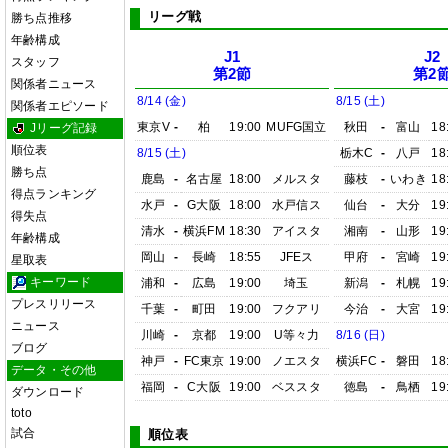
リーグ戦
勝ち点推移
年齢構成
J1
J2
スタッフ
第2節
第2
関係者ニュース
8/14 (金)
8/15 (土)
関係者エピソード
東京V
-
柏
19:00
MUFG国立
秋田
-
富山
18
Jリーグ記録
順位表
8/15 (土)
栃木C
-
八戸
18
勝ち点
鹿島
-
名古屋
18:00
メルスタ
藤枝
-
いわき
18
得点ランキング
水戸
-
G大阪
18:00
水戸信ス
仙台
-
大分
19
得失点
清水
-
横浜FM
18:30
アイスタ
湘南
-
山形
19
年齢構成
岡山
-
長崎
18:55
JFEス
甲府
-
宮崎
19
星取表
キーワード
浦和
-
広島
19:00
埼玉
新潟
-
札幌
19
プレスリリース
千葉
-
町田
19:00
フクアリ
今治
-
大宮
19
ニュース
川崎
-
京都
19:00
U等々力
8/16 (日)
ブログ
神戸
-
FC東京
19:00
ノエスタ
横浜FC
-
磐田
18
データ・その他
福岡
-
C大阪
19:00
ベススタ
徳島
-
鳥栖
19
ダウンロード
toto
試合
順位表