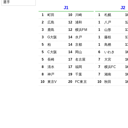
選手
J1
J2
1
町田
10
川崎
1
札幌
1
2
広島
12
浦和
1
八戸
1
3
鹿島
12
横浜FM
1
山形
1
3
G大阪
14
水戸
1
藤枝
1
5
柏
14
京都
1
鳥栖
1
5
C大阪
14
岡山
6
いわき
1
5
長崎
17
名古屋
7
大宮
1
8
清水
17
福岡
7
横浜FC
1
8
神戸
19
千葉
7
湘南
1
10
東京V
20
FC東京
10
秋田
1