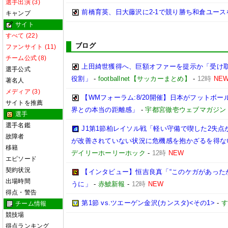
選手出演 (3)
前橋育英、日大藤沢に2-1で競り勝ち和倉ユース
キャンプ
サイト
すべて (22)
ブログ
ファンサイト (11)
チーム公式 (8)
上田綺世獲得へ、巨額オファーを提示か「受け取
選手公式
役割」
-
footballnet【サッカーまとめ】
-
12時
NE
著名人
メディア (3)
【WMフォーラム:8/20開催】日本がフットボ
サイトを推薦
界との本当の距離感」
-
宇都宮徹壱ウェブマガジン
選手
選手名鑑
J1第1節柏レイソル戦「軽い守備で喫した2失
故障者
が改善されていない状況に危機感を抱かざるを得な
移籍
デイリーホーリーホック
-
12時
NEW
エピソード
契約状況
【インタビュー】恒吉良真「“このケガがあった
出場時間
うに」
-
赤鯱新報
-
12時
NEW
得点・警告
第1節 vs.ツエーゲン金沢(カンスタ)<その1>
-
す
チーム情報
競技場
得点ランキング