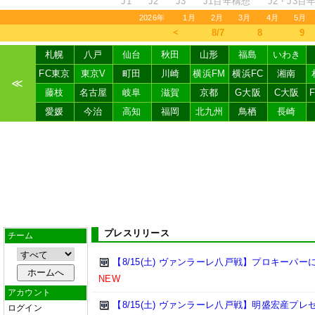
J1
J2
J3
J1百年構想
J2・J3百
2026年
1月
2月
3月
4月
5月
＜
8/7
8
9
札幌
八戸
仙台
秋田
山形
福島
いわき
FC東京
東京V
町田
川崎
横浜FM
横浜FC
湘南
≪
藤枝
名古屋
岐阜
滋賀
京都
G大阪
C大阪
愛媛
今治
高知
福岡
北九州
鳥栖
長崎
プレスリリース
チーム
【8/15(土) ヴァンラーレ八戸戦】プロキーパ
NEW
アカウント
【8/15(土) ヴァンラーレ八戸戦】明盛宏産プ
ログイン