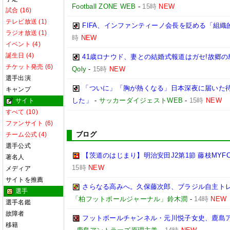
Football ZONE WEB
-
15時
NEW
試合 (16)
テレビ放送 (1)
FIFA、インファンティーノ会長を貶める「組
ラジオ放送 (1)
時
NEW
イベント (4)
誕生日 (4)
41歳ロナウド、妻との結婚式報道はガセ!故郷
チケット発売 (6)
Qoly
-
15時
NEW
選手出演
「ついに」「胸が熱くなる」日本深夜に届いた待望
キャンプ
した」
-
サッカーダイジェストWEB
-
15時
NEW
サイト
すべて (10)
ファンサイト (6)
ブログ
チーム公式 (4)
選手公式
【茨道のはじまり】明治安田J2第1節 藤枝MYF
著名人
15時
NEW
メディア
サイトを推薦
さらなる高みへ。久保藤次郎、ブラジル自主トレの成
選手
「柏フットボールジャーナル」鈴木潤
-
14時
NEW
選手名鑑
故障者
フットボールチャンネル・元川悦子女史、鹿島ア
移籍