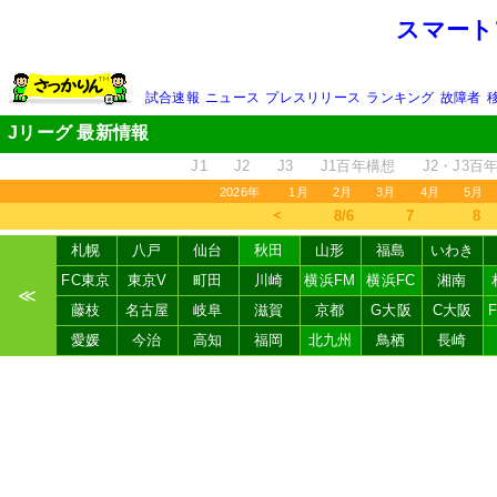
スマート
試合速報
ニュース
プレスリリース
ランキング
故障者
Jリーグ 最新情報
J1
J2
J3
J1百年構想
J2・J3百
2026年
1月
2月
3月
4月
5月
＜
8/6
7
8
札幌
八戸
仙台
秋田
山形
福島
いわき
FC東京
東京V
町田
川崎
横浜FM
横浜FC
湘南
≪
藤枝
名古屋
岐阜
滋賀
京都
G大阪
C大阪
愛媛
今治
高知
福岡
北九州
鳥栖
長崎