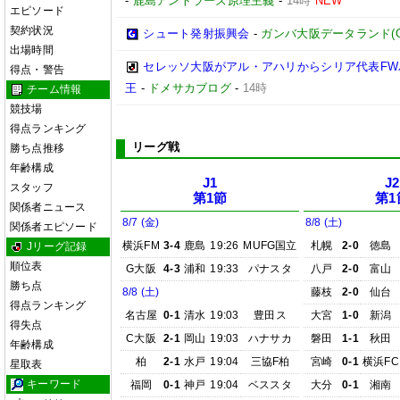
-
鹿島アントラーズ原理主義
-
14時
NEW
エピソード
契約状況
シュート発射振興会
-
ガンバ大阪データランド(GAMB
出場時間
セレッソ大阪がアル・アハリからシリア代表FWパ
得点・警告
王
-
ドメサカブログ
-
14時
チーム情報
競技場
得点ランキング
リーグ戦
勝ち点推移
年齢構成
J1
J2
スタッフ
第1節
第1
関係者ニュース
8/7 (金)
8/8 (土)
関係者エピソード
横浜FM
3-4
鹿島
19:26
MUFG国立
札幌
2-0
徳島
Jリーグ記録
順位表
G大阪
4-3
浦和
19:33
パナスタ
八戸
2-0
富山
勝ち点
8/8 (土)
藤枝
2-0
仙台
得点ランキング
名古屋
0-1
清水
19:03
豊田ス
大宮
1-0
新潟
得失点
C大阪
2-1
岡山
19:03
ハナサカ
磐田
1-1
秋田
年齢構成
柏
2-1
水戸
19:04
三協F柏
宮崎
0-1
横浜FC
星取表
キーワード
福岡
0-1
神戸
19:04
ベススタ
大分
0-1
湘南