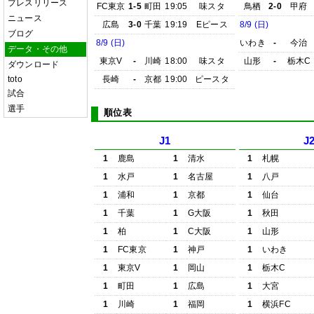
プレスリリース
FC東京
1-5
町田
19:05
味スタ
鳥栖
2-0
甲府
ニュース
広島
3-0
千葉
19:19
Eピース
8/9 (日)
ブログ
8/9 (日)
いわき
-
今治
データ・その他
東京V
-
川崎
18:00
味スタ
山形
-
栃木C
ダウンロード
toto
長崎
-
京都
19:00
ピースタ
試合
選手
順位表
J1
J
1
鹿島
1
清水
1
札幌
1
水戸
1
名古屋
1
八戸
1
浦和
1
京都
1
仙台
1
千葉
1
G大阪
1
秋田
1
柏
1
C大阪
1
山形
1
FC東京
1
神戸
1
いわき
1
東京V
1
岡山
1
栃木C
1
町田
1
広島
1
大宮
1
川崎
1
福岡
1
横浜FC