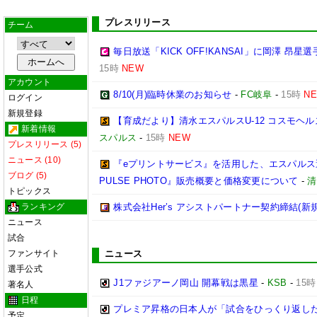
プレスリリース
チーム
毎日放送「KICK OFF!KANSAI」に岡澤 昂
15時
NEW
アカウント
8/10(月)臨時休業のお知らせ
-
FC岐阜
-
15時
N
ログイン
新規登録
【育成だより】清水エスパルスU-12 コスモヘルス Chall
新着情報
スパルス
-
15時
NEW
プレスリリース (5)
ニュース (10)
『eプリントサービス』を活用した、エスパルス選
ブログ (5)
PULSE PHOTO』販売概要と価格変更について
-
清
トピックス
ランキング
株式会社Her’s アシストパートナー契約締結(新
ニュース
試合
ファンサイト
ニュース
選手公式
J1ファジアーノ岡山 開幕戦は黒星
-
KSB
-
15時
著名人
日程
プレミア昇格の日本人が「試合をひっくり返した
予定