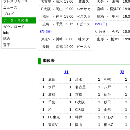
プレスリリース
名古屋
-
清水
19:00
豊田ス
大分
-
湘南
19:
ニュース
C大阪
-
岡山
19:00
ハナサカ
宮崎
-
横浜FC
19:
ブログ
福岡
-
神戸
19:00
ベススタ
鳥栖
-
甲府
19:
データ・その他
広島
-
千葉
19:15
Eピース
8/9 (日)
ダウンロード
8/9 (日)
いわき
-
今治
18:
toto
試合
東京V
-
川崎
18:00
味スタ
山形
-
栃木C
19:
選手
長崎
-
京都
19:00
ピースタ
順位表
J1
J2
1
鹿島
1
清水
1
札幌
1
1
水戸
1
名古屋
1
八戸
1
1
浦和
1
京都
1
仙台
1
1
千葉
1
G大阪
1
秋田
1
1
柏
1
C大阪
1
山形
1
1
FC東京
1
神戸
1
いわき
1
1
東京V
1
岡山
1
栃木C
1