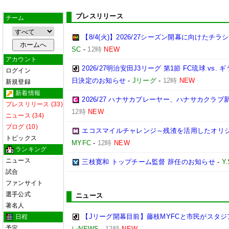
プレスリリース
チーム
【8/4(火)】2026/27シーズン開幕に向けたチ
SC
-
12時
NEW
アカウント
2026/27明治安田J3リーグ 第1節 FC琉球 v
ログイン
日決定のお知らせ
-
Jリーグ
-
12時
NEW
新規登録
新着情報
2026/27 ハナサカプレーヤー、ハナサカクラ
プレスリリース (33)
12時
NEW
ニュース (34)
ブログ (10)
エコスマイルチャレンジ～残渣を活用したオリ
トピックス
MYFC
-
12時
NEW
ランキング
ニュース
三枝寛和 トップチーム監督 辞任のお知らせ
-
Y
試合
ファンサイト
選手公式
ニュース
著名人
【Jリーグ開幕目前】藤枝MYFCと市民がスタジア
日程
予定
レNEWS
-
12時
NEW