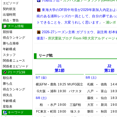
J1順位予想
-
ガンバ大阪データランド(GAMBA OSAK
エピソード
契約状況
東海大学のDF田中玲音が2029年新加入内定お
出場時間
統のある浦和レッズの一員として、自分の夢であっ
得点・警告
トできることを、大変うれしく思います」
-
浦レポ
チーム情報
競技場
2026-27シーズン主将:ガブリエウ、副主将:
得点ランキング
優直!
-
所沢栗鼠ブログ From RB大宮アルディージ
勝ち点推移
年齢構成
スタッフ
リーグ戦
関係者ニュース
J1
J2
関係者エピソード
第1節
第1節
Jリーグ記録
8/7 (金)
8/8 (土)
順位表
勝ち点
横浜FM
-
鹿島
19:25
MUFG国立
札幌
-
徳島
14:
得点ランキング
G大阪
-
浦和
19:30
パナスタ
八戸
-
富山
18:
得失点
8/8 (土)
藤枝
-
仙台
18:
年齢構成
柏
-
水戸
19:00
三協F柏
大宮
-
新潟
19:
星取表
FC東京
-
町田
19:00
味スタ
磐田
-
秋田
19:
キーワード