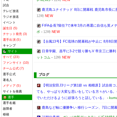
試合
鹿児島ユナイテッド 8日に開幕戦 鹿児島市長に
テレビ放送
12時
NEW
ラジオ放送
イベント
FIFA会長?留任?で来年3月の再選に自信も英
誕生日 (5)
ポ
-
12時
NEW
チケット発売 (3)
選手出演 (5)
【台風13号】FC琉球の開幕戦が中止に 8月8日
キャンプ
日章学園、昌平に3-2で競り勝ちV 帝京三に勝
サイト
すべて (23)
ットコム
-
12時
NEW
ファンサイト (10)
チーム公式 (7)
選手公式
ブログ
著名人
【明治安田J3リーグ第1節 vs 相模原】試合
メディア (5)
サイトを推薦
ても、やっぱり大変な思いをしている方々がいる。
選手
でいただけるように頑張ろうと話している」
-
kuma
選手名鑑
鹿島など軸に優勝争い 移行シーズン、7日に開
故障者
移籍