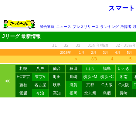
スマート
試合速報
ニュース
プレスリリース
ランキング
故障者
Jリーグ 最新情報
J1
J2
J3
J1百年構想
J2・J3百
2026年
1月
2月
3月
4月
5月
＜
8/3
4
5
札幌
八戸
仙台
秋田
山形
福島
いわき
FC東京
東京V
町田
川崎
横浜FM
横浜FC
湘南
≪
藤枝
名古屋
岐阜
滋賀
京都
G大阪
C大阪
愛媛
今治
高知
福岡
北九州
鳥栖
長崎