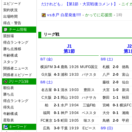
エピソード
だけれども」【第1節・大宮戦後コメント】
-
ニイ
契約状況
vs水戸 白星発進!!!!
-
かってに応援団
-
1時
出場時間
得点・警告
チーム情報
リーグ戦
競技場
得点ランキング
J1
J2
勝ち点推移
第1節
第1
年齢構成
8/7 (金)
8/8 (土)
スタッフ
横浜FM
3-4
鹿島
19:26
MUFG国立
札幌
2-0
徳島
関係者ニュース
G大阪
4-3
浦和
19:33
パナスタ
八戸
2-0
富山
関係者エピソード
Jリーグ記録
8/8 (土)
藤枝
2-0
仙台
順位表
名古屋
0-1
清水
19:03
豊田ス
大宮
1-0
新潟
勝ち点
C大阪
2-1
岡山
19:03
ハナサカ
磐田
1-1
秋田
得点ランキング
柏
2-1
水戸
19:04
三協F柏
宮崎
0-1
横浜FC
得失点
福岡
0-1
神戸
19:04
ベススタ
大分
0-1
湘南
年齢構成
星取表
FC東京
1-5
町田
19:05
味スタ
鳥栖
2-0
甲府
キーワード
広島
3-0
千葉
19:19
Eピース
8/9 (日)