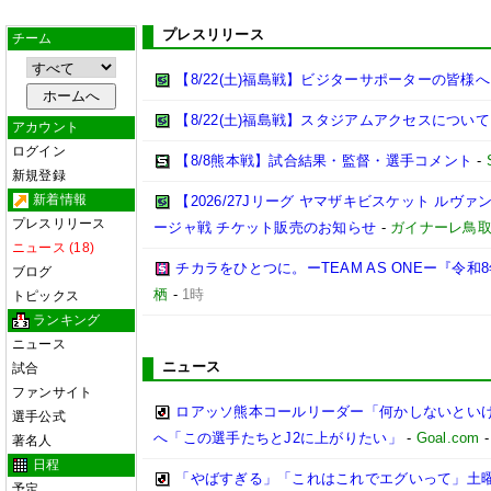
プレスリリース
チーム
【8/22(土)福島戦】ビジターサポーターの皆様へ
【8/22(土)福島戦】スタジアムアクセスについて
アカウント
ログイン
【8/8熊本戦】試合結果・監督・選手コメント
-
新規登録
新着情報
【2026/27Jリーグ ヤマザキビスケット ルヴァン
プレスリリース
ージャ戦 チケット販売のお知らせ
-
ガイナーレ鳥
ニュース (18)
チカラをひとつに。ーTEAM AS ONEー『令
ブログ
栖
-
1時
トピックス
ランキング
ニュース
ニュース
試合
ファンサイト
ロアッソ熊本コールリーダー「何かしないとい
選手公式
へ「この選手たちとJ2に上がりたい」
-
Goal.com
著名人
日程
「やばすぎる」「これはこれでエグいって」土曜
予定