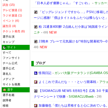
「日本人必ず優勝じゃん」「すごいわ」
-
サッカー
試合 (15)
テレビ放送 (1)
「ビッグレジェンドですから…」PSVに移籍し
ラジオ放送 (1)
ージに感激!「僕はタイトルをふたつは獲らないと
イベント (4)
誕生日 (4)
柏 J1通算400勝! 2点絡んだ小泉は“純国産
チケット発売 (6)
ニチ
-
4時
NEW
選手出演
J3熊本 プレーで元気届ける!“特別な開幕戦”0
キャンプ
4時
NEW
サイト
すべて
ファンサイト
ブログ
チーム公式
選手公式
怪我日記
-
ガンバ大阪データランド(GAMBA OSAKA
著名人
メディア
よくこれで済んだな・・・という開幕戦
-
アウェ
サイトを推薦
選手
【SIGMACLUB NEWS 8月8日号】広島 3
選手名鑑
クリーンシートで快勝
-
SIGMACLUBweb
-
2時
故障者
加藤徹也「僕たちは昇格すると心に決めている
移籍