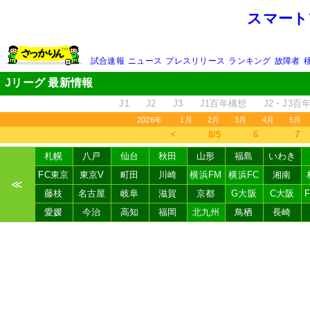
スマート
試合速報
ニュース
プレスリリース
ランキング
故障者
Jリーグ 最新情報
J1
J2
J3
J1百年構想
J2・J3百
2026年
1月
2月
3月
4月
5月
＜
8/5
6
7
札幌
八戸
仙台
秋田
山形
福島
いわき
FC東京
東京V
町田
川崎
横浜FM
横浜FC
湘南
≪
藤枝
名古屋
岐阜
滋賀
京都
G大阪
C大阪
愛媛
今治
高知
福岡
北九州
鳥栖
長崎