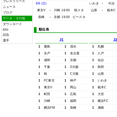
プレスリリース
8/9 (日)
いわき
-
今治
ニュース
東京V
-
川崎
18:00
味スタ
山形
-
栃木C
ブログ
長崎
-
京都
19:00
ピースタ
データ・その他
ダウンロード
順位表
toto
試合
J1
J
選手
1
鹿島
1
清水
1
札幌
1
水戸
1
名古屋
1
八戸
1
浦和
1
京都
1
仙台
1
千葉
1
G大阪
1
秋田
1
柏
1
C大阪
1
山形
1
FC東京
1
神戸
1
いわき
1
東京V
1
岡山
1
栃木C
1
町田
1
広島
1
大宮
1
川崎
1
福岡
1
横浜FC
1
横浜FM
1
長崎
1
湘南