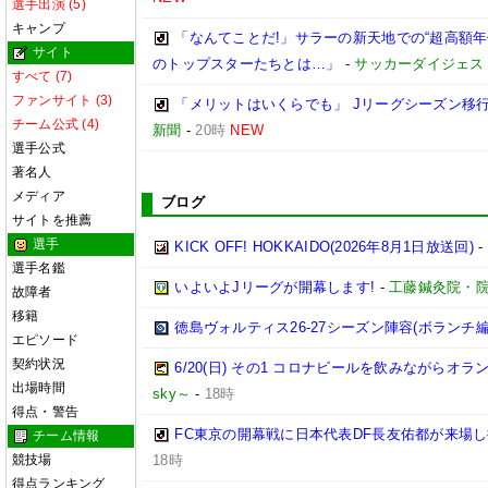
選手出演 (5)
キャンプ
「なんてことだ!」サラーの新天地での“超高額
サイト
のトップスターたちとは…」
-
サッカーダイジェス
すべて (7)
ファンサイト (3)
「メリットはいくらでも」 Jリーグシーズン移
チーム公式 (4)
新聞
-
20時
NEW
選手公式
著名人
メディア
ブログ
サイトを推薦
選手
KICK OFF! HOKKAIDO(2026年8月1日放送回)
-
選手名鑑
いよいよJリーグが開幕します!
-
工藤鍼灸院・院
故障者
移籍
徳島ヴォルティス26-27シーズン陣容(ボランチ編
エピソード
契約状況
6/20(日) その1 コロナビールを飲みながらオラ
出場時間
sky～
-
18時
得点・警告
FC東京の開幕戦に日本代表DF長友佑都が来場し
チーム情報
競技場
18時
得点ランキング