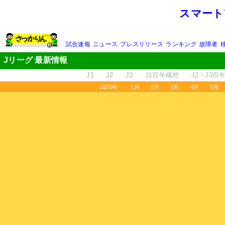
スマート
試合速報
ニュース
プレスリリース
ランキング
故障者
Jリーグ 最新情報
J1
J2
J3
J1百年構想
J2・J3百
2026年
1月
2月
3月
4月
5月