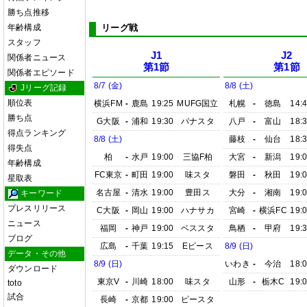
勝ち点推移
年齢構成
リーグ戦
スタッフ
J1
J2
関係者ニュース
第1節
第1節
関係者エピソード
8/7 (金)
8/8 (土)
Jリーグ記録
順位表
横浜FM
-
鹿島
19:25
MUFG国立
札幌
-
徳島
14:
勝ち点
G大阪
-
浦和
19:30
パナスタ
八戸
-
富山
18:
得点ランキング
8/8 (土)
藤枝
-
仙台
18:
得失点
柏
-
水戸
19:00
三協F柏
大宮
-
新潟
19:
年齢構成
FC東京
-
町田
19:00
味スタ
磐田
-
秋田
19:
星取表
名古屋
-
清水
19:00
豊田ス
大分
-
湘南
19:
キーワード
プレスリリース
C大阪
-
岡山
19:00
ハナサカ
宮崎
-
横浜FC
19:
ニュース
福岡
-
神戸
19:00
ベススタ
鳥栖
-
甲府
19:
ブログ
広島
-
千葉
19:15
Eピース
8/9 (日)
データ・その他
8/9 (日)
いわき
-
今治
18:
ダウンロード
東京V
-
川崎
18:00
味スタ
山形
-
栃木C
19:
toto
試合
長崎
-
京都
19:00
ピースタ