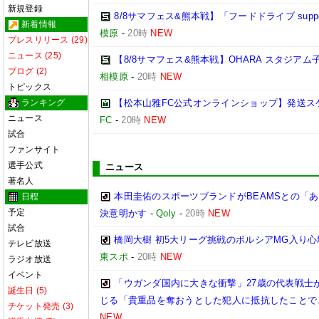
新規登録
8/8サマフェス&熊本戦】「フードドライブ suppo
新着情報
模原
-
20時
NEW
プレスリリース (29)
ニュース (25)
【8/8サマフェス&熊本戦】OHARA スタジア
ブログ (2)
相模原
-
20時
NEW
トピックス
ランキング
【松本山雅FC公式オンラインショップ】発送ス
ニュース
FC
-
20時
NEW
試合
ファンサイト
選手公式
ニュース
著名人
本田圭佑のスポーツブランドがBEAMSとの「あ
日程
予定
決意明かす
-
Qoly
-
20時
NEW
試合
橋岡大樹 初5大リーグ挑戦のボルシアMG入り
テレビ放送
東スポ
-
20時
NEW
ラジオ放送
イベント
「ウガンダ国内に大きな衝撃」27歳の代表戦士
誕生日 (5)
じる「貴重品を奪おうとした犯人に抵抗したことで
チケット発売 (3)
NEW