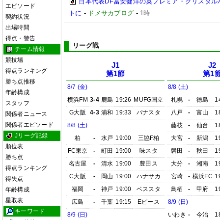
日本代表DF冨安健洋の英プレミア・クリスタル
エピソード
トに
-
ドメサカブログ
-
1時
契約状況
出場時間
得点・警告
リーグ戦
チーム情報
競技場
J1
J2
得点ランキング
第1節
第1
勝ち点推移
8/7 (金)
8/8 (土)
年齢構成
横浜FM
3-4
鹿島
19:26
MUFG国立
札幌
-
徳島
1
スタッフ
G大阪
4-3
浦和
19:33
パナスタ
八戸
-
富山
1
関係者ニュース
関係者エピソード
8/8 (土)
藤枝
-
仙台
1
Jリーグ記録
柏
-
水戸
19:00
三協F柏
大宮
-
新潟
1
順位表
FC東京
-
町田
19:00
味スタ
磐田
-
秋田
1
勝ち点
名古屋
-
清水
19:00
豊田ス
大分
-
湘南
1
得点ランキング
C大阪
-
岡山
19:00
ハナサカ
宮崎
-
横浜FC
1
得失点
福岡
-
神戸
19:00
ベススタ
鳥栖
-
甲府
1
年齢構成
星取表
広島
-
千葉
19:15
Eピース
8/9 (日)
キーワード
8/9 (日)
いわき
-
今治
1