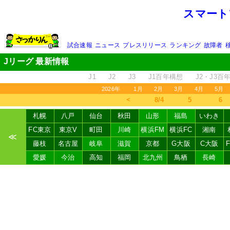
スマート
試合速報
ニュース
プレスリリース
ランキング
故障者
Jリーグ 最新情報
J1
J2
J3
J1百年構想
J2・J3百
2026年
1月
2月
3月
4月
5月
＜
8/4
5
6
札幌
八戸
仙台
秋田
山形
福島
いわき
FC東京
東京V
町田
川崎
横浜FM
横浜FC
湘南
≪
藤枝
名古屋
岐阜
滋賀
京都
G大阪
C大阪
愛媛
今治
高知
福岡
北九州
鳥栖
長崎