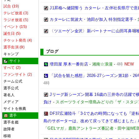
試合 (19)
J1昇格へ健闘誓う カターレ・左伴社長県庁で意
テレビ放送 (3)
カターレに筑波大・池田が加入 特別指定選手
-
ラジオ放送 (5)
イベント (15)
〈ツエーゲン金沢〉新パートナーに山田耳鼻咽
誕生日 (5)
チケット発売 (4)
選手出演 (9)
ブログ
キャンプ
サイト
増田屋 厚木一番街店
-
湘南☆浪漫
-
4時
NEW
すべて (2)
ファンサイト (2)
「試合を観た感想」2026-27シーズン第1節・26年
チーム公式
4時
選手公式
Jリーグ新シーズン開幕 16歳の三井寺の活躍で
著名人
メディア
負け
-
スポーツライター増島みどりの「ザ・スタジ
サイトを推薦
DF37広瀬陸斗「3-1であの時間になっても『
選手
島のサポーターは、改めて戻ってきて感じました」/【
選手名鑑
「GELマガ」鹿島アントラーズ番記者・田中滋WE
故障者
移籍