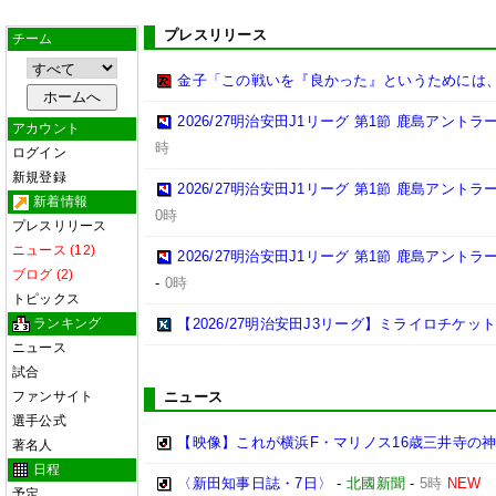
プレスリリース
チーム
金子「この戦いを『良かった』というためには
2026/27明治安田J1リーグ 第1節 鹿島アント
アカウント
時
ログイン
新規登録
2026/27明治安田J1リーグ 第1節 鹿島アント
新着情報
0時
プレスリリース
ニュース (12)
2026/27明治安田J1リーグ 第1節 鹿島アント
ブログ (2)
-
0時
トピックス
ランキング
【2026/27明治安田J3リーグ】ミライロチケ
ニュース
試合
ファンサイト
ニュース
選手公式
【映像】これが横浜F・マリノス16歳三井寺の神
著名人
日程
〈新田知事日誌・7日〉
-
北國新聞
-
5時
NEW
予定