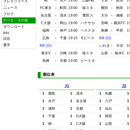
柏
-
水戸
19:00
三協F柏
大宮
-
新潟
1
プレスリリース
ニュース
FC東京
-
町田
19:00
味スタ
磐田
-
秋田
1
ブログ
名古屋
-
清水
19:00
豊田ス
大分
-
湘南
1
データ・その他
C大阪
-
岡山
19:00
ハナサカ
宮崎
-
横浜FC
1
ダウンロード
福岡
-
神戸
19:00
ベススタ
鳥栖
-
甲府
1
toto
広島
-
千葉
19:15
Eピース
8/9 (日)
試合
選手
8/9 (日)
いわき
-
今治
1
東京V
-
川崎
18:00
味スタ
山形
-
栃木C
1
長崎
-
京都
19:00
ピースタ
順位表
J1
J2
1
鹿島
1
清水
1
札幌
1
1
水戸
1
名古屋
1
八戸
1
1
浦和
1
京都
1
仙台
1
1
千葉
1
G大阪
1
秋田
1
1
柏
1
C大阪
1
山形
1