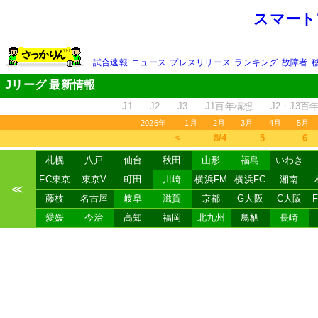
スマート
試合速報
ニュース
プレスリリース
ランキング
故障者
Jリーグ 最新情報
J1
J2
J3
J1百年構想
J2・J3百
2026年
1月
2月
3月
4月
5月
＜
8/4
5
6
札幌
八戸
仙台
秋田
山形
福島
いわき
FC東京
東京V
町田
川崎
横浜FM
横浜FC
湘南
≪
藤枝
名古屋
岐阜
滋賀
京都
G大阪
C大阪
愛媛
今治
高知
福岡
北九州
鳥栖
長崎