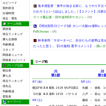
エピソード
鬼木達監督「後半が始まる前に、もうやり方云
契約状況
だわろうという話はしました」/【コメント】J1第1
出場時間
ラーズ番記者・田中滋WEBマガジン
-
0時
得点・警告
チーム情報
【明治安田J1リーグ1節 ガンバ大阪vs浦和レ
競技場
PdN Annex
-
0時
得点ランキング
勝ち点推移
林幸多郎「サポーターに、自分たちの姿勢は見
年齢構成
だったと思う」【G大阪戦 選手コメント】
-
浦レポ
スタッフ
関係者ニュース
関係者エピソード
リーグ戦
Jリーグ記録
順位表
J1
J2
第1節
第1
勝ち点
得点ランキング
8/7 (金)
8/8 (土)
得失点
横浜FM
3-4
鹿島
19:26
MUFG国立
札幌
-
徳島
1
年齢構成
G大阪
4-3
浦和
19:33
パナスタ
八戸
-
富山
1
星取表
8/8 (土)
藤枝
-
仙台
1
キーワード