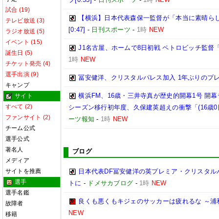
試合 (19)
【横浜】日本代表森保一監督が「本当に素晴らし
テレビ放送 (3)
[0:47]
-
日刊スポーツ
-
1時
NEW
ラジオ放送 (5)
イベント (15)
J1名古屋、ホームで8日初戦 ペトロビッチ監
誕生日 (5)
1時
NEW
チケット発売 (4)
選手出演 (9)
冨安健洋、クリスタルパレス加入 1年ぶりのプ
キャンプ
横浜FM、16歳・三井寺真が歴史的開幕1号 開
サイト
すべて (2)
シーズン移行初年度、久保建英超えの衝撃「(16歳
ファンサイト (2)
ーツ報知
-
1時
NEW
チーム公式
選手公式
著名人
ブログ
メディア
サイトを推薦
日本代表DF冨安健洋の英プレミア・クリスタル
選手
トに
-
ドメサカブログ
-
1時
NEW
選手名鑑
良くも悪くもキジェのサッカーは疲れるな ～浦
故障者
NEW
移籍