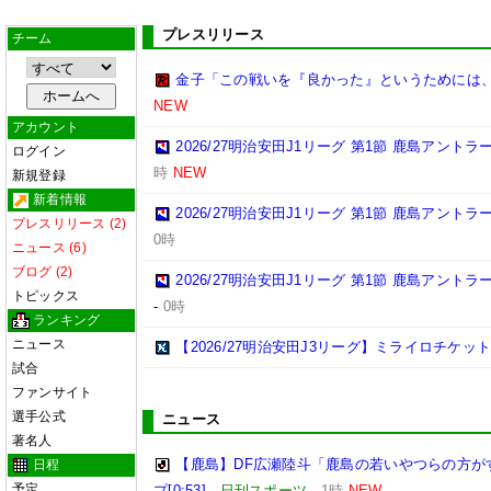
プレスリリース
チーム
金子「この戦いを『良かった』というためには
NEW
アカウント
2026/27明治安田J1リーグ 第1節 鹿島アント
ログイン
時
NEW
新規登録
新着情報
2026/27明治安田J1リーグ 第1節 鹿島アント
プレスリリース (2)
0時
ニュース (6)
ブログ (2)
2026/27明治安田J1リーグ 第1節 鹿島アント
トピックス
-
0時
ランキング
ニュース
【2026/27明治安田J3リーグ】ミライロチケ
試合
ファンサイト
選手公式
ニュース
著名人
【鹿島】DF広瀬陸斗「鹿島の若いやつらの方が
日程
予定
プ[0:53]
-
日刊スポーツ
-
1時
NEW