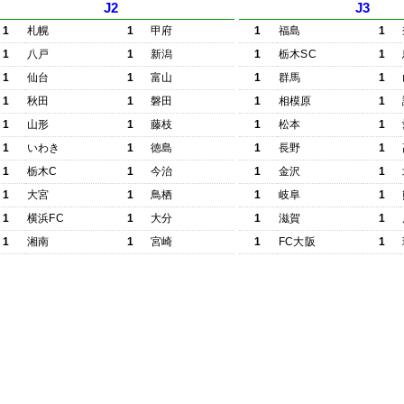
J2
J3
1
札幌
1
甲府
1
福島
1
1
八戸
1
新潟
1
栃木SC
1
1
仙台
1
富山
1
群馬
1
1
秋田
1
磐田
1
相模原
1
1
山形
1
藤枝
1
松本
1
1
いわき
1
徳島
1
長野
1
1
栃木C
1
今治
1
金沢
1
1
大宮
1
鳥栖
1
岐阜
1
1
横浜FC
1
大分
1
滋賀
1
1
湘南
1
宮崎
1
FC大阪
1