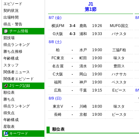
エピソード
J1
第1節
契約状況
出場時間
8/7 (金)
8/
得点・警告
横浜FM
3-4
鹿島
19:26
MUFG国立
チーム情報
G大阪
4-3
浦和
19:33
パナスタ
競技場
8/8 (土)
得点ランキング
柏
-
水戸
19:00
三協F柏
勝ち点推移
FC東京
-
町田
19:00
味スタ
年齢構成
スタッフ
名古屋
-
清水
19:00
豊田ス
関係者ニュース
C大阪
-
岡山
19:00
ハナサカ
関係者エピソード
福岡
-
神戸
19:00
ベススタ
Jリーグ記録
広島
-
千葉
19:15
Eピース
8/
順位表
8/9 (日)
勝ち点
得点ランキング
東京V
-
川崎
18:00
味スタ
得失点
長崎
-
京都
19:00
ピースタ
年齢構成
星取表
順位表
キーワード