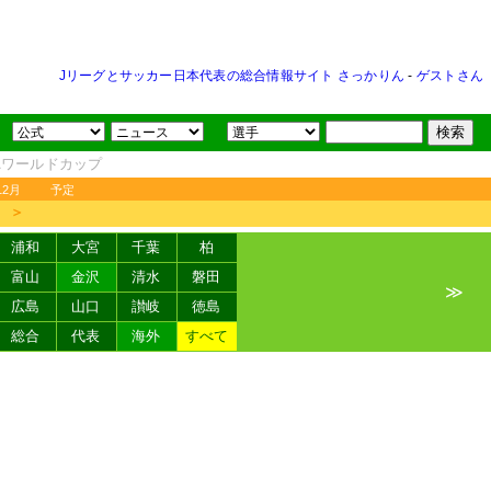
Jリーグとサッカー日本代表の総合情報サイト さっかりん
-
ゲストさん
FAワールドカップ
12月
予定
＞
浦和
大宮
千葉
柏
富山
金沢
清水
磐田
≫
広島
山口
讃岐
徳島
総合
代表
海外
すべて