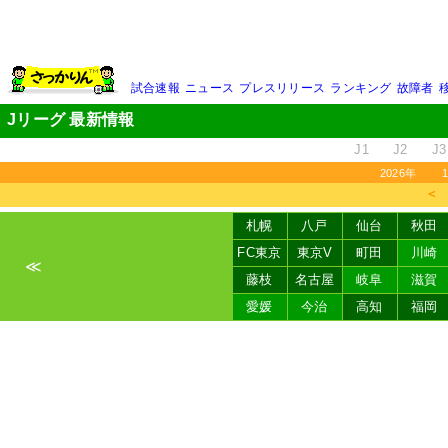
試合速報
ニュース
プレスリリース
ランキング
故障者
Jリーグ 最新情報
J1
J2
J3
2026年
＜
札幌
八戸
仙台
秋田
FC東京
東京V
町田
川崎
≪
藤枝
名古屋
岐阜
滋賀
愛媛
今治
高知
福岡