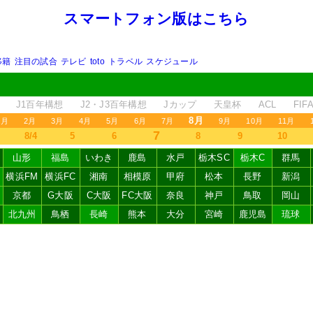
スマートフォン版はこちら
移籍
注目の試合
テレビ
toto
トラベル
スケジュール
J1百年構想
J2・J3百年構想
Jカップ
天皇杯
ACL
FI
8月
1月
2月
3月
4月
5月
6月
7月
9月
10月
11月
7
8/4
5
6
8
9
10
山形
福島
いわき
鹿島
水戸
栃木SC
栃木C
群馬
横浜FM
横浜FC
湘南
相模原
甲府
松本
長野
新潟
京都
G大阪
C大阪
FC大阪
奈良
神戸
鳥取
岡山
北九州
鳥栖
長崎
熊本
大分
宮崎
鹿児島
琉球