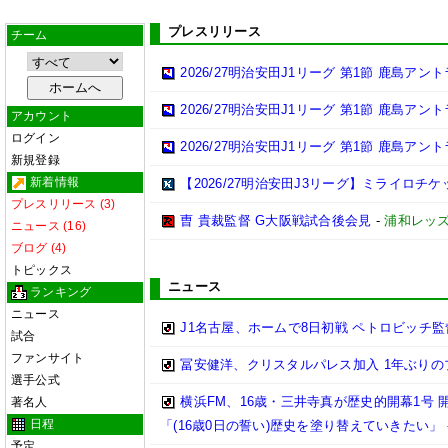
プレスリリース
チーム
2026/27明治安田J1リーグ 第1節 鹿島ア
2026/27明治安田J1リーグ 第1節 鹿島ア
アカウント
ログイン
2026/27明治安田J1リーグ 第1節 鹿島ア
新規登録
新着情報
【2026/27明治安田J3リーグ】ミライロチ
プレスリリース (3)
曺 貴裁監督 G大阪戦試合後会見
-
浦和レッ
ニュース (16)
ブログ (4)
トピックス
ニュース
ランキング
ニュース
J1名古屋、ホームで8日初戦 ペトロビッチ
試合
ファンサイト
冨安健洋、クリスタルパレス加入 1年ぶり
選手公式
横浜FM、16歳・三井寺真が歴史的開幕1号
著名人
日程
「(16歳0日の誓い)歴史を塗り替えていきたい」
予定