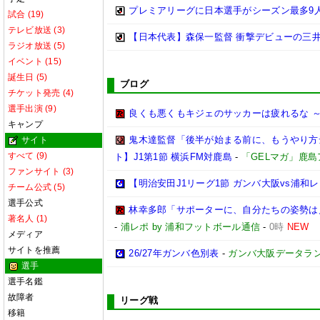
プレミアリーグに日本選手がシーズン最多9人 
試合 (19)
テレビ放送 (3)
【日本代表】森保一監督 衝撃デビューの三
ラジオ放送 (5)
イベント (15)
誕生日 (5)
ブログ
チケット発売 (4)
選手出演 (9)
良くも悪くもキジェのサッカーは疲れるな ～
キャンプ
鬼木達監督「後半が始まる前に、もうやり方
サイト
すべて (9)
ト】J1第1節 横浜FM対鹿島
-
「GELマガ」鹿
ファンサイト (3)
【明治安田J1リーグ1節 ガンバ大阪vs浦
チーム公式 (5)
選手公式
林幸多郎「サポーターに、自分たちの姿勢は
著名人 (1)
-
浦レポ by 浦和フットボール通信
-
0時
NEW
メディア
サイトを推薦
26/27年ガンバ色別表
-
ガンバ大阪データランド(G
選手
選手名鑑
故障者
リーグ戦
移籍