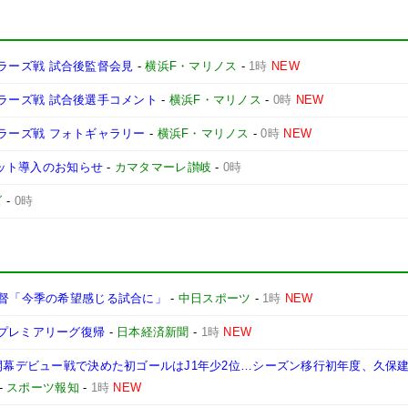
ントラーズ戦 試合後監督会見
-
横浜F・マリノス
-
1時
NEW
ントラーズ戦 試合後選手コメント
-
横浜F・マリノス
-
0時
NEW
ントラーズ戦 フォトギャラリー
-
横浜F・マリノス
-
0時
NEW
ケット導入のお知らせ
-
カマタマーレ讃岐
-
0時
ズ
-
0時
監督「今季の希望感じる試合に」
-
中日スポーツ
-
1時
NEW
のプレミアリーグ復帰
-
日本経済新聞
-
1時
NEW
 開幕デビュー戦で決めた初ゴールはJ1年少2位…シーズン移行初年度、久保
-
スポーツ報知
-
1時
NEW