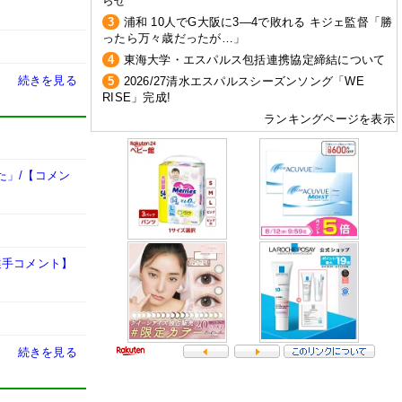
らせ
3
浦和 10人でG大阪に3―4で敗れる キジェ監督「勝
ったら万々歳だったが…」
4
東海大学・エスパルス包括連携協定締結について
続きを見る
5
2026/27清水エスパルスシーズンソング「WE
RISE」完成!
ランキングページを表示
た」/【コメン
選手コメント】
続きを見る