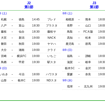
J2
J3
第1節
第1節
8 (土)
8/8 (土)
札幌
-
徳島
14:45
プレド
相模原
-
熊本
18:0
八戸
-
富山
18:30
プラスタ
長野
-
山口
18:0
藤枝
-
仙台
18:30
藤枝サ
鳥取
-
FC大阪
19:0
大宮
-
新潟
19:00
NACK
高知
-
松本
19:0
磐田
-
秋田
19:00
ヤマハ
鹿児島
-
群馬
19:0
大分
-
湘南
19:00
クラド
8/9 (日)
宮崎
-
横浜FC
19:00
いちご
福島
-
讃岐
18:0
鳥栖
-
甲府
19:30
駅スタ
滋賀
-
岐阜
18:3
9 (日)
栃木SC
-
金沢
19:0
いわき
-
今治
18:00
ハワスタ
愛媛
-
奈良
19:0
山形
-
栃木C
19:00
NDスタ
9/9 (水)
琉球
-
北九州
19:0