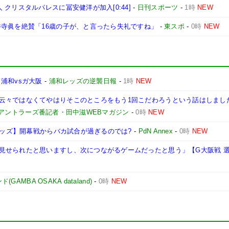
クリスタルパレスに冨安健洋が加入[0:44]
-
日刊スポーツ
-
1時
NEW
井寺眞を絶賛「16歳の子が、と言ったら失礼ですね」
-
東スポ
-
0時
NEW
浦和vsガ大阪
-
浦和レッズの逆襲日報
-
1時
NEW
云々ではなくてやはりそこのところをもう1回こだわろうという話はしまし
島アントラーズ番記者・田中滋WEBマガジン
-
0時
NEW
和レッズ】開幕戦からバカ試合が過ぎるのでは?
-
PdN Annex
-
0時
NEW
見せられたと思いますし、次につながるゲームだったと思う」【G大阪戦 
AMBA OSAKA dataland)
-
0時
NEW