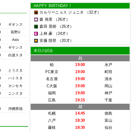
HAPPY BIRTHDAY !
カルリーニョス ジュニオ
（32才）
森 侑里
（26才）
0
ギオンス
森田 晃樹
（26才）
0
長野U
上林 豪
（24才）
0
Axis
安藤 陸登
（20才）
0
ギケンス
本日の試合
0
白波スタ
J1
柏
19:00
水戸
0
とうスタ
FC東京
19:00
町田
0
ハトスタ
名古屋
19:00
清水
0
カンセキ
C大阪
19:00
岡山
福岡
19:00
神戸
0
ニンスタ
広島
19:15
千葉
J2
0
沖縄県陸
札幌
14:45
徳島
八戸
18:30
富山
藤枝
18:30
仙台