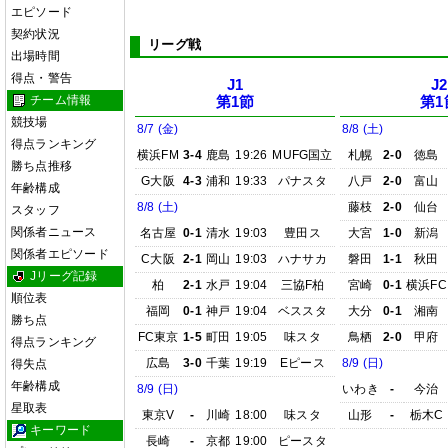
エピソード
契約状況
リーグ戦
出場時間
得点・警告
J1
J2
チーム情報
第1節
第1
競技場
8/7 (金)
8/8 (土)
得点ランキング
横浜FM
3-4
鹿島
19:26
MUFG国立
札幌
2-0
徳島
勝ち点推移
G大阪
4-3
浦和
19:33
パナスタ
八戸
2-0
富山
年齢構成
8/8 (土)
藤枝
2-0
仙台
スタッフ
関係者ニュース
名古屋
0-1
清水
19:03
豊田ス
大宮
1-0
新潟
関係者エピソード
C大阪
2-1
岡山
19:03
ハナサカ
磐田
1-1
秋田
Jリーグ記録
柏
2-1
水戸
19:04
三協F柏
宮崎
0-1
横浜FC
順位表
福岡
0-1
神戸
19:04
ベススタ
大分
0-1
湘南
勝ち点
FC東京
1-5
町田
19:05
味スタ
鳥栖
2-0
甲府
得点ランキング
広島
3-0
千葉
19:19
Eピース
8/9 (日)
得失点
年齢構成
8/9 (日)
いわき
-
今治
星取表
東京V
-
川崎
18:00
味スタ
山形
-
栃木C
キーワード
長崎
-
京都
19:00
ピースタ