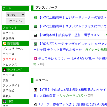
プレスリリース
チーム
【8/22(土)福島戦】ビジターサポーターの皆様へ
【8/22(土)福島戦】スタジアムアクセスについて
アカウント
ログイン
【8/8熊本戦】試合結果・監督・選手コメント
-
新規登録
新着情報
【2026/27Jリーグ ヤマザキビスケット ルヴァン
プレスリリース
ージャ戦 チケット販売のお知らせ
-
ガイナーレ鳥
ニュース
チカラをひとつに。ーTEAM AS ONEー『令
ブログ (1)
栖
-
1時
トピックス
ランキング
ニュース
ニュース
試合
ファンサイト
【町田】中山雄太&明本考浩&相馬勇紀の左サイ
選手公式
る」と自画自賛!
-
サッカーマガジン
-
2時
著名人
日程
Jリーグ、香港ファン誘う 訪日観戦にぎわい海
予定