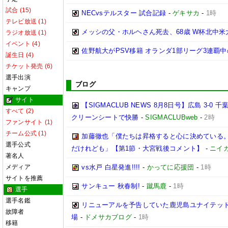
試合 (15)
NECvsテルスター 試合記録
-
ゲキサカ
-
1時
テレビ放送 (1)
メッシの父・ホルヘさん死去、68歳 W杯北中
ラジオ放送 (1)
イベント (4)
佐野航大がPSV移籍 オランダ1部リーグ3連覇
誕生日 (4)
チケット発売 (6)
選手出演
ブログ
キャンプ
サイト
【SIGMACLUB NEWS 8月8日号】広島 3
すべて (2)
クリーンシートで快勝
-
SIGMACLUBweb
-
2時
ファンサイト (1)
チーム公式 (1)
加藤徹也「僕たちは昇格すると心に決めている
選手公式
だけれども」【第1節・大宮戦後コメント】
-
ニイ
著名人
メディア
vs水戸 白星発進!!!!
-
かってに応援団
-
1時
サイトを推薦
サンキュー 秋春制!
-
蹴馬鹿
-
1時
選手
選手名鑑
リニューアルを予告していた鹿児島ユナイテッド
故障者
場
-
ドメサカブログ
-
1時
移籍