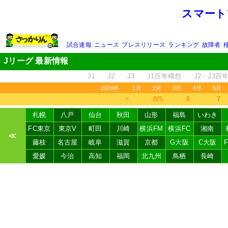
スマート
試合速報
ニュース
プレスリリース
ランキング
故障者
Jリーグ 最新情報
J1
J2
J3
J1百年構想
J2・J3百
2026年
1月
2月
3月
4月
5月
＜
8/5
6
7
札幌
八戸
仙台
秋田
山形
福島
いわき
FC東京
東京V
町田
川崎
横浜FM
横浜FC
湘南
≪
藤枝
名古屋
岐阜
滋賀
京都
G大阪
C大阪
愛媛
今治
高知
福岡
北九州
鳥栖
長崎