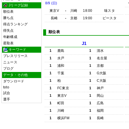
8/9 (日)
Jリーグ記録
東京V
-
川崎
18:00
味スタ
順位表
勝ち点
長崎
-
京都
19:00
ピースタ
得点ランキング
得失点
順位表
年齢構成
星取表
J1
キーワード
1
鹿島
1
清水
プレスリリース
1
水戸
1
名古屋
ニュース
1
浦和
1
京都
ブログ
1
千葉
1
G大阪
データ・その他
1
柏
1
C大阪
ダウンロード
toto
1
FC東京
1
神戸
試合
1
東京V
1
岡山
選手
1
町田
1
広島
1
川崎
1
福岡
1
横浜FM
1
長崎