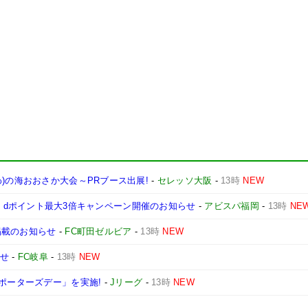
)の海おおさか大会～PRブース出展!
-
セレッソ大阪
-
13時
NEW
como】 dポイント最大3倍キャンペーン開催のお知らせ
-
アビスパ福岡
-
13時
NE
掲載のお知らせ
-
FC町田ゼルビア
-
13時
NEW
らせ
-
FC岐阜
-
13時
NEW
サポーターズデー」を実施!
-
Jリーグ
-
13時
NEW