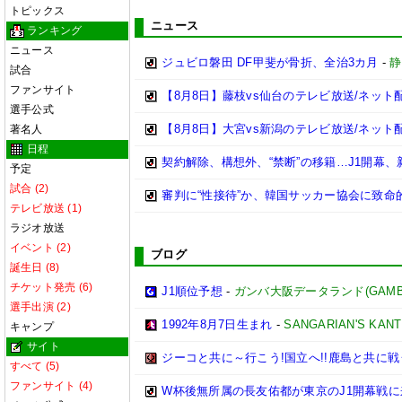
トピックス
ニュース
ランキング
ニュース
ジュビロ磐田 DF甲斐が骨折、全治3カ月
-
静
試合
ファンサイト
【8月8日】藤枝vs仙台のテレビ放送/ネット
選手公式
【8月8日】大宮vs新潟のテレビ放送/ネット
著名人
日程
契約解除、構想外、“禁断”の移籍…J1開幕
予定
試合 (2)
審判に“性接待”か、韓国サッカー協会に致
テレビ放送 (1)
ラジオ放送
イベント (2)
ブログ
誕生日 (8)
チケット発売 (6)
J1順位予想
-
ガンバ大阪データランド(GAMBA OS
選手出演 (2)
1992年8月7日生まれ
-
SANGARIAN'S KAN
キャンプ
サイト
ジーコと共に～行こう!国立へ!!鹿島と共に戦う
すべて (5)
ファンサイト (4)
W杯後無所属の長友佑都が東京のJ1開幕戦