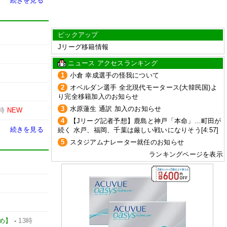
続きを見る
ピックアップ
Jリーグ移籍情報
ニュース アクセスランキング
1
小倉 幸成選手の怪我について
2
オベルダン選手 全北現代モータース(大韓民国)よ
り完全移籍加入のお知らせ
3
水原蓮生 通訳 加入のお知らせ
3時
NEW
4
【Jリーグ記者予想】鹿島と神戸「本命」…町田が
続きを見る
続く 水戸、福岡、千葉は厳しい戦いになりそう[4:57]
5
スタジアムナレーター就任のお知らせ
ランキングページを表示
とめ】
-
13時