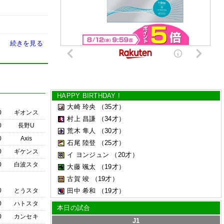
続きを見る
HAPPY BIRTHDAY !
大崎 玲央
（35才）
0
ギオンス
村上 昌謙
（34才）
0
長野U
荒木 隼人
（30才）
0
Axis
石尾 陸登
（25才）
0
ギケンス
イ ヨンジュン
（20才）
0
白波スタ
大藤 颯太
（19才）
古賀 竣
（19才）
0
とうスタ
田中 希和
（19才）
0
ハトスタ
本日の試合
0
カンセキ
J1