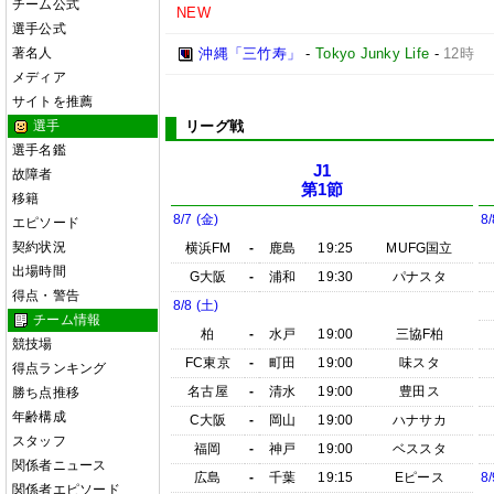
チーム公式
NEW
選手公式
著名人
沖縄「三竹寿」
-
Tokyo Junky Life
-
12時
メディア
サイトを推薦
選手
リーグ戦
選手名鑑
J1
故障者
第1節
移籍
8/7 (金)
8/
エピソード
契約状況
横浜FM
-
鹿島
19:25
MUFG国立
出場時間
G大阪
-
浦和
19:30
パナスタ
得点・警告
8/8 (土)
チーム情報
柏
-
水戸
19:00
三協F柏
競技場
FC東京
-
町田
19:00
味スタ
得点ランキング
名古屋
-
清水
19:00
豊田ス
勝ち点推移
年齢構成
C大阪
-
岡山
19:00
ハナサカ
スタッフ
福岡
-
神戸
19:00
ベススタ
関係者ニュース
広島
-
千葉
19:15
Eピース
8/
関係者エピソード