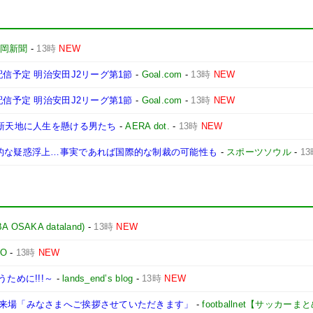
岡新聞
-
13時
NEW
配信予定 明治安田J2リーグ第1節
-
Goal.com
-
13時
NEW
配信予定 明治安田J2リーグ第1節
-
Goal.com
-
13時
NEW
、新天地に人生を懸ける男たち
-
AERA dot.
-
13時
NEW
命的な疑惑浮上…事実であれば国際的な制裁の可能性も
-
スポーツソウル
-
1
AKA dataland)
-
13時
NEW
TO
-
13時
NEW
ために!!!～
-
lands_end’s blog
-
13時
NEW
に来場「みなさまへご挨拶させていただきます」
-
footballnet【サッカーま