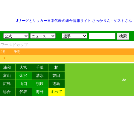
Jリーグとサッカー日本代表の総合情報サイト さっかりん
-
ゲストさん
FAワールドカップ
12月
予定
＞
浦和
大宮
千葉
柏
富山
金沢
清水
磐田
≫
広島
山口
讃岐
徳島
総合
代表
海外
すべて