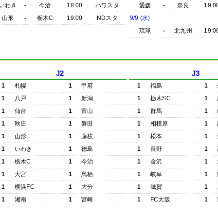
いわき
-
今治
18:00
ハワスタ
愛媛
-
奈良
19:0
山形
-
栃木C
19:00
NDスタ
9/9 (水)
琉球
-
北九州
19:0
J2
J3
1
札幌
1
甲府
1
福島
1
1
八戸
1
新潟
1
栃木SC
1
1
仙台
1
富山
1
群馬
1
1
秋田
1
磐田
1
相模原
1
1
山形
1
藤枝
1
松本
1
1
いわき
1
徳島
1
長野
1
1
栃木C
1
今治
1
金沢
1
1
大宮
1
鳥栖
1
岐阜
1
1
横浜FC
1
大分
1
滋賀
1
1
湘南
1
宮崎
1
FC大阪
1