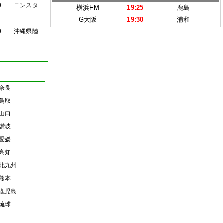
0
ニンスタ
横浜FM
19:25
鹿島
G大阪
19:30
浦和
0
沖縄県陸
奈良
鳥取
山口
讃岐
愛媛
高知
北九州
熊本
鹿児島
琉球