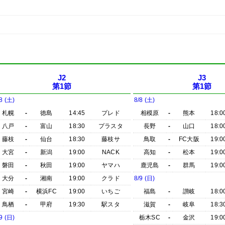
J2
J3
第1節
第1節
8 (土)
8/8 (土)
札幌
-
徳島
14:45
プレド
相模原
-
熊本
18:0
八戸
-
富山
18:30
プラスタ
長野
-
山口
18:0
藤枝
-
仙台
18:30
藤枝サ
鳥取
-
FC大阪
19:0
大宮
-
新潟
19:00
NACK
高知
-
松本
19:0
磐田
-
秋田
19:00
ヤマハ
鹿児島
-
群馬
19:0
大分
-
湘南
19:00
クラド
8/9 (日)
宮崎
-
横浜FC
19:00
いちご
福島
-
讃岐
18:0
鳥栖
-
甲府
19:30
駅スタ
滋賀
-
岐阜
18:3
9 (日)
栃木SC
-
金沢
19:0