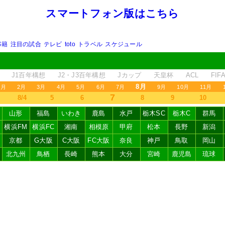
スマートフォン版はこちら
移籍
注目の試合
テレビ
toto
トラベル
スケジュール
J1百年構想
J2・J3百年構想
Jカップ
天皇杯
ACL
FI
8月
1月
2月
3月
4月
5月
6月
7月
9月
10月
11月
7
8/4
5
6
8
9
10
山形
福島
いわき
鹿島
水戸
栃木SC
栃木C
群馬
横浜FM
横浜FC
湘南
相模原
甲府
松本
長野
新潟
京都
G大阪
C大阪
FC大阪
奈良
神戸
鳥取
岡山
北九州
鳥栖
長崎
熊本
大分
宮崎
鹿児島
琉球