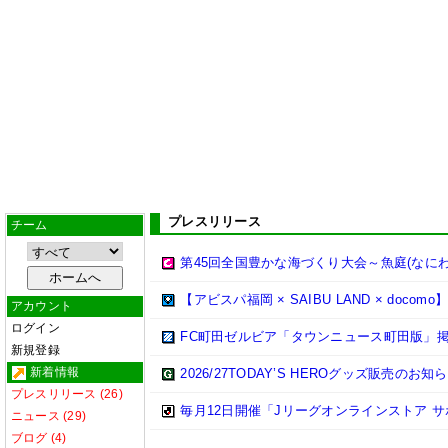
プレスリリース
チーム
第45回全国豊かな海づくり大会～魚庭(なにわ
【アビスパ福岡 × SAIBU LAND × do
アカウント
ログイン
FC町田ゼルビア「タウンニュース町田版」
新規登録
新着情報
2026/27TODAY’S HEROグッズ販売のお知
プレスリリース (26)
毎月12日開催「Jリーグオンラインストア 
ニュース (29)
ブログ (4)