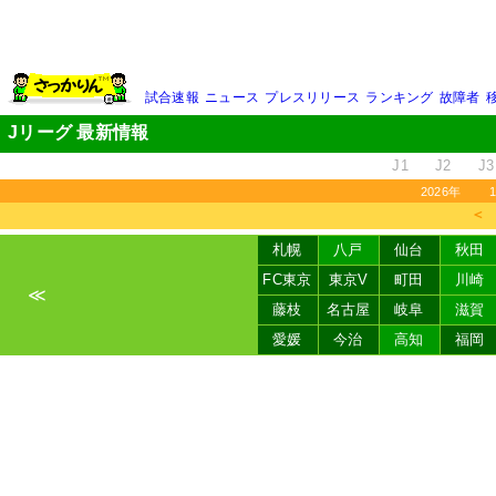
試合速報
ニュース
プレスリリース
ランキング
故障者
Jリーグ 最新情報
J1
J2
J3
2026年
＜
札幌
八戸
仙台
秋田
FC東京
東京V
町田
川崎
≪
藤枝
名古屋
岐阜
滋賀
愛媛
今治
高知
福岡