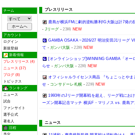
プレスリリース
チーム
鹿島が横浜FMに劇的逆転勝利!G大阪は計7発の乱
-
Jリーグ
-
23時
NEW
アカウント
GAMBA OSAKA ~2026/27 明治安田J1リーグ
ログイン
て
-
ガンバ大阪
-
22時
NEW
新規登録
新着情報
[オンラインショップ]WINNING GAMBA「
プレスリリース (4)
らせ
-
ガンバ大阪
-
22時
NEW
ニュース (37)
ブログ (8)
オフィシャルライセンス商品 『ちょこっとやま
トピックス
せ
-
コンサドーレ札幌
-
22時
NEW
ランキング
ニュース
1993年のJリーグ開幕戦を超え、リーグ戦における最
試合
ーズン開幕記念マッチ 横浜F・マリノス vs. 鹿島アン
ファンサイト
選手公式
著名人
ニュース
日程
予定
J1浦和・曺貴裁新監督 開幕戦は逆転負けも…