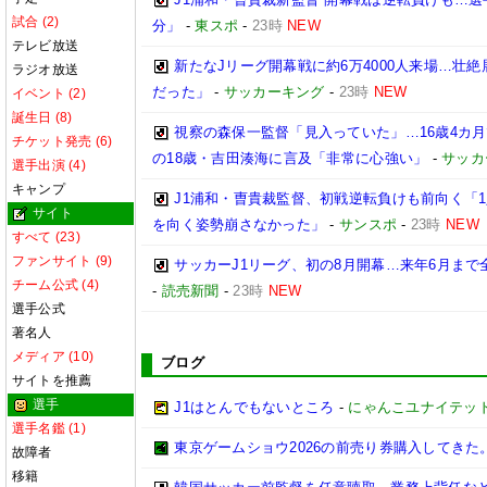
試合 (2)
分」
-
東スポ
-
23時
NEW
テレビ放送
新たなJリーグ開幕戦に約6万4000人来場…壮
ラジオ放送
だった」
-
サッカーキング
-
23時
NEW
イベント (2)
誕生日 (8)
視察の森保一監督「見入っていた」…16歳4カ
チケット発売 (6)
の18歳・吉田湊海に言及「非常に心強い」
-
サッカ
選手出演 (4)
キャンプ
J1浦和・曺貴裁監督、初戦逆転負けも前向く「
サイト
を向く姿勢崩さなかった」
-
サンスポ
-
23時
NEW
すべて (23)
ファンサイト (9)
サッカーJ1リーグ、初の8月開幕…来年6月まで
チーム公式 (4)
-
読売新聞
-
23時
NEW
選手公式
著名人
メディア (10)
ブログ
サイトを推薦
選手
J1はとんでもないところ
-
にゃんこユナイテッ
選手名鑑 (1)
東京ゲームショウ2026の前売り券購入してきた
故障者
移籍