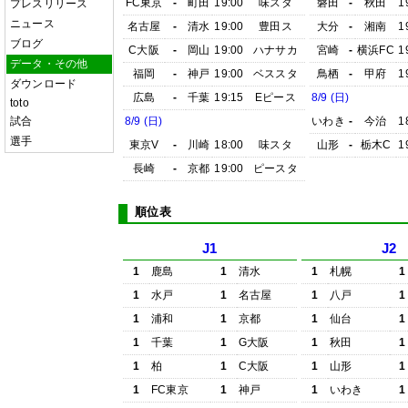
FC東京
-
町田
19:00
味スタ
磐田
-
秋田
1
プレスリリース
ニュース
名古屋
-
清水
19:00
豊田ス
大分
-
湘南
1
ブログ
C大阪
-
岡山
19:00
ハナサカ
宮崎
-
横浜FC
1
データ・その他
福岡
-
神戸
19:00
ベススタ
鳥栖
-
甲府
1
ダウンロード
広島
-
千葉
19:15
Eピース
8/9 (日)
toto
試合
8/9 (日)
いわき
-
今治
1
選手
東京V
-
川崎
18:00
味スタ
山形
-
栃木C
1
長崎
-
京都
19:00
ピースタ
順位表
J1
J2
1
鹿島
1
清水
1
札幌
1
1
水戸
1
名古屋
1
八戸
1
1
浦和
1
京都
1
仙台
1
1
千葉
1
G大阪
1
秋田
1
1
柏
1
C大阪
1
山形
1
1
FC東京
1
神戸
1
いわき
1