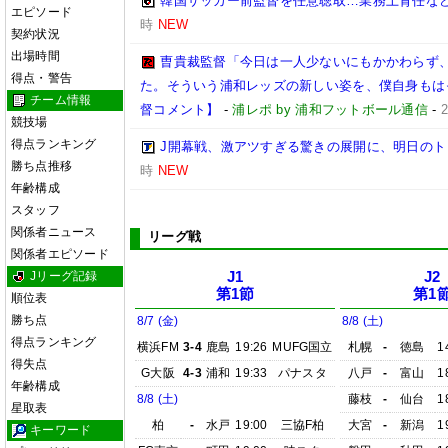
韓国サッカー前監督を任意聴取…業務上背任な
エピソード
時
NEW
契約状況
出場時間
曺貴裁監督「今日は一人少ないにもかかわらず
得点・警告
た。そういう浦和レッズの新しい姿を、僕自身もは
チーム情報
督コメント】
-
浦レポ by 浦和フットボール通信
-
競技場
得点ランキング
J開幕戦、激アツすぎる驚きの展開に、明日の
勝ち点推移
時
NEW
年齢構成
スタッフ
関係者ニュース
リーグ戦
関係者エピソード
Jリーグ記録
J1
J2
第1節
第1
順位表
勝ち点
8/7 (金)
8/8 (土)
得点ランキング
横浜FM
3-4
鹿島
19:26
MUFG国立
札幌
-
徳島
1
得失点
G大阪
4-3
浦和
19:33
パナスタ
八戸
-
富山
1
年齢構成
8/8 (土)
藤枝
-
仙台
1
星取表
柏
-
水戸
19:00
三協F柏
大宮
-
新潟
1
キーワード