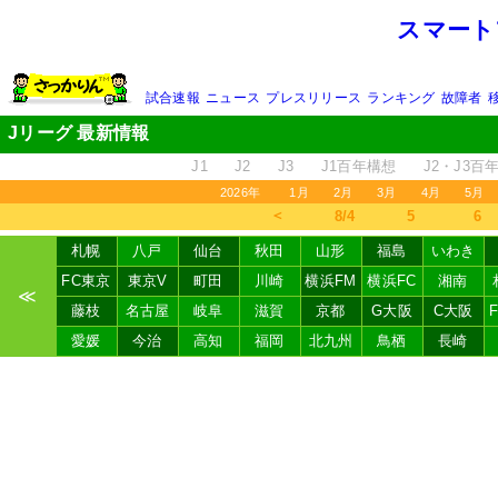
スマート
試合速報
ニュース
プレスリリース
ランキング
故障者
Jリーグ 最新情報
J1
J2
J3
J1百年構想
J2・J3百
2026年
1月
2月
3月
4月
5月
＜
8/4
5
6
札幌
八戸
仙台
秋田
山形
福島
いわき
FC東京
東京V
町田
川崎
横浜FM
横浜FC
湘南
≪
藤枝
名古屋
岐阜
滋賀
京都
G大阪
C大阪
愛媛
今治
高知
福岡
北九州
鳥栖
長崎