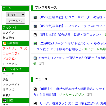
プレスリリース
チーム
【8/22(土)福島戦】ビジターサポーターの皆様へ
【8/22(土)福島戦】スタジアムアクセスについて
アカウント
ログイン
【8/8熊本戦】試合結果・監督・選手コメント
-
新規登録
新着情報
【2026/27Jリーグ ヤマザキビスケット ルヴァン
プレスリリース (2)
ージャ戦 チケット販売のお知らせ
-
ガイナーレ鳥
ニュース (2)
チカラをひとつに。ーTEAM AS ONEー『令
ブログ (1)
栖
-
1時
トピックス
ランキング
ニュース
ニュース
試合
ファンサイト
【町田】中山雄太&明本考浩&相馬勇紀の左サイ
選手公式
る」と自画自賛!
-
サッカーマガジン
-
2時
著名人
日程
Jリーグ、香港ファン誘う 訪日観戦にぎわい海
予定