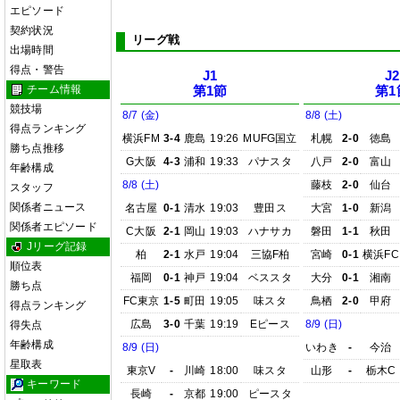
エピソード
契約状況
リーグ戦
出場時間
得点・警告
J1
J2
チーム情報
第1節
第1
競技場
8/7 (金)
8/8 (土)
得点ランキング
横浜FM
3-4
鹿島
19:26
MUFG国立
札幌
2-0
徳島
勝ち点推移
G大阪
4-3
浦和
19:33
パナスタ
八戸
2-0
富山
年齢構成
8/8 (土)
藤枝
2-0
仙台
スタッフ
関係者ニュース
名古屋
0-1
清水
19:03
豊田ス
大宮
1-0
新潟
関係者エピソード
C大阪
2-1
岡山
19:03
ハナサカ
磐田
1-1
秋田
Jリーグ記録
柏
2-1
水戸
19:04
三協F柏
宮崎
0-1
横浜FC
順位表
福岡
0-1
神戸
19:04
ベススタ
大分
0-1
湘南
勝ち点
FC東京
1-5
町田
19:05
味スタ
鳥栖
2-0
甲府
得点ランキング
広島
3-0
千葉
19:19
Eピース
8/9 (日)
得失点
年齢構成
8/9 (日)
いわき
-
今治
星取表
東京V
-
川崎
18:00
味スタ
山形
-
栃木C
キーワード
長崎
-
京都
19:00
ピースタ