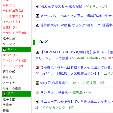
試合 (15)
NECvsテルスター 試合記録
-
ゲキサカ
-
1時
テレビ放送 (1)
メッシの父・ホルヘさん死去、68歳 W杯北中
ラジオ放送 (1)
イベント (4)
佐野航大がPSV移籍 オランダ1部リーグ3連覇
誕生日 (4)
チケット発売 (6)
選手出演
ブログ
キャンプ
サイト
【SIGMACLUB NEWS 8月8日号】広島 3
すべて (4)
クリーンシートで快勝
-
SIGMACLUBweb
-
2時
NE
ファンサイト (2)
チーム公式 (2)
加藤徹也「僕たちは昇格すると心に決めている
選手公式
だけれども」【第1節・大宮戦後コメント】
-
ニイ
著名人
メディア
vs水戸 白星発進!!!!
-
かってに応援団
-
1時
サイトを推薦
サンキュー 秋春制!
-
蹴馬鹿
-
1時
選手
選手名鑑
リニューアルを予告していた鹿児島ユナイテッド
故障者
場
-
ドメサカブログ
-
1時
移籍