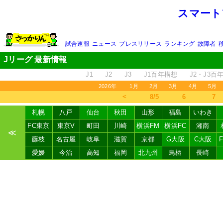
スマート
試合速報
ニュース
プレスリリース
ランキング
故障者
Jリーグ 最新情報
J1
J2
J3
J1百年構想
J2・J3百
2026年
1月
2月
3月
4月
5月
＜
8/5
6
7
札幌
八戸
仙台
秋田
山形
福島
いわき
FC東京
東京V
町田
川崎
横浜FM
横浜FC
湘南
≪
藤枝
名古屋
岐阜
滋賀
京都
G大阪
C大阪
愛媛
今治
高知
福岡
北九州
鳥栖
長崎