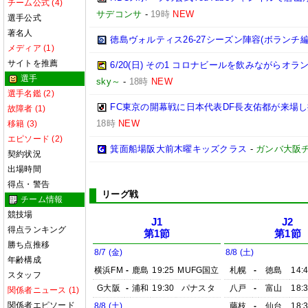
チーム公式 (4)
サデコンサ
-
19時
NEW
選手公式
著名人
徳島ヴォルティス26-27シーズン陣容(ボランチ編
メディア (1)
サイトを推薦
6/20(日) その1 コロナビールを飲みながらオラ
選手
sky～
-
18時
NEW
選手名鑑 (2)
FC東京の開幕戦に日本代表DF長友佑都が来場し
故障者 (1)
18時
NEW
移籍 (3)
エピソード (2)
箕面船場阪大前木曜キッズクラス
-
ガンバ大阪
契約状況
出場時間
得点・警告
リーグ戦
チーム情報
競技場
J1
J2
得点ランキング
第1節
第1節
勝ち点推移
8/7 (金)
8/8 (土)
年齢構成
横浜FM
-
鹿島
19:25
MUFG国立
札幌
-
徳島
14:
スタッフ
G大阪
-
浦和
19:30
パナスタ
八戸
-
富山
18:
関係者ニュース (1)
関係者エピソード
8/8 (土)
藤枝
-
仙台
18: