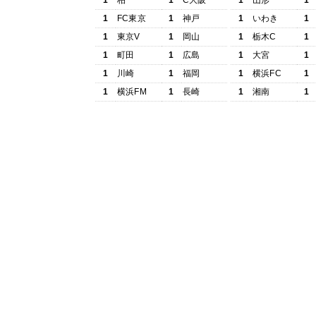
1
柏
1
C大阪
1
山形
1
1
FC東京
1
神戸
1
いわき
1
1
東京V
1
岡山
1
栃木C
1
1
町田
1
広島
1
大宮
1
1
川崎
1
福岡
1
横浜FC
1
1
横浜FM
1
長崎
1
湘南
1