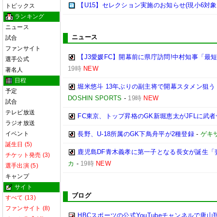
【U15】セレクション実施のお知らせ(現小6対象
トピックス
ランキング
ニュース
ニュース
試合
ファンサイト
【J3愛媛FC】開幕前に県庁訪問!中村知事「最
選手公式
19時
NEW
著名人
日程
堀米悠斗 13年ぶりの副主将で開幕スタメン狙
予定
DOSHIN SPORTS
-
19時
NEW
試合
テレビ放送
FC東京、トップ昇格のGK新堀恵太がJFLに武
ラジオ放送
イベント
長野、U-18所属のGK下鳥舟平が2種登録
-
ゲキ
誕生日 (5)
鹿児島DF青木義孝に第一子となる長女が誕生「
チケット発売 (3)
カ
-
19時
NEW
選手出演 (5)
キャンプ
サイト
ブログ
すべて (13)
ファンサイト (8)
HBCスポーツの公式YouTubeチャンネルで