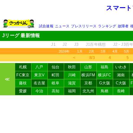
スマート
試合速報
ニュース
プレスリリース
ランキング
故障者
Jリーグ 最新情報
J1
J2
J3
J1百年構想
J2・J3百
2026年
1月
2月
3月
4月
5月
＜
8/3
4
5
札幌
八戸
仙台
秋田
山形
福島
いわき
FC東京
東京V
町田
川崎
横浜FM
横浜FC
湘南
≪
藤枝
名古屋
岐阜
滋賀
京都
G大阪
C大阪
愛媛
今治
高知
福岡
北九州
鳥栖
長崎