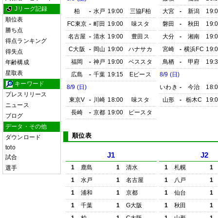
Jリーグ記録
柏
-
水戸
19:00
三協F柏
大宮
-
新潟
19:
順位表
FC東京
-
町田
19:00
味スタ
磐田
-
秋田
19:
勝ち点
名古屋
-
清水
19:00
豊田ス
大分
-
湘南
19:
得点ランキング
C大阪
-
岡山
19:00
ハナサカ
宮崎
-
横浜FC
19:
得失点
福岡
-
神戸
19:00
ベススタ
鳥栖
-
甲府
19:
年齢構成
星取表
広島
-
千葉
19:15
Eピース
8/9 (日)
キーワード
8/9 (日)
いわき
-
今治
18:
プレスリリース
東京V
-
川崎
18:00
味スタ
山形
-
栃木C
19:
ニュース
長崎
-
京都
19:00
ピースタ
ブログ
データ・その他
順位表
ダウンロード
toto
J1
J2
試合
1
鹿島
1
清水
1
札幌
1
選手
1
水戸
1
名古屋
1
八戸
1
1
浦和
1
京都
1
仙台
1
1
千葉
1
G大阪
1
秋田
1