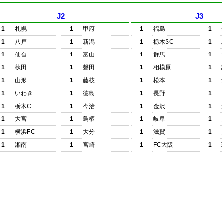
J2
J3
1
札幌
1
甲府
1
福島
1
1
八戸
1
新潟
1
栃木SC
1
1
仙台
1
富山
1
群馬
1
1
秋田
1
磐田
1
相模原
1
1
山形
1
藤枝
1
松本
1
1
いわき
1
徳島
1
長野
1
1
栃木C
1
今治
1
金沢
1
1
大宮
1
鳥栖
1
岐阜
1
1
横浜FC
1
大分
1
滋賀
1
1
湘南
1
宮崎
1
FC大阪
1