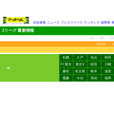
試合速報
ニュース
プレスリリース
ランキング
故障者
Jリーグ 最新情報
J1
J2
J3
2026年
＜
札幌
八戸
仙台
秋田
FC東京
東京V
町田
川崎
≪
藤枝
名古屋
岐阜
滋賀
愛媛
今治
高知
福岡