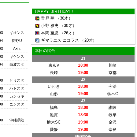
HAPPY BIRTHDAY !
青戸 翔
（30才）
小野 雅史
（30才）
03
ギオンス
本間 至恩
（26才）
ギマラエス ニコラス
（20才）
04
長野U
03
Axis
本日の試合
03
ギケンス
J1
04
白波スタ
東京V
18:00
川崎
長崎
19:00
京都
J2
00
とうスタ
いわき
18:00
今治
30
ハトスタ
山形
19:00
栃木C
00
カンセキ
J3
00
ニンスタ
福島
18:00
讃岐
滋賀
18:30
岐阜
00
沖縄県陸
栃木SC
19:00
金沢
愛媛
19:00
奈良
練習試合