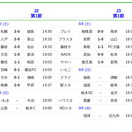
J2
J3
第1節
第1節
8 (土)
8/8 (土)
札幌
2-0
徳島
14:50
プレド
相模原
0-0
熊本
18:
八戸
2-0
富山
18:33
プラスタ
長野
1-0
山口
18:
藤枝
2-0
仙台
18:33
藤枝サ
鳥取
1-1
FC大阪
19:
大宮
1-0
新潟
19:03
NACK
高知
0-0
松本
19:
磐田
1-1
秋田
19:03
ヤマハ
鹿児島
1-0
群馬
19:
宮崎
0-1
横浜FC
19:03
いちご
8/9 (日)
大分
0-1
湘南
19:05
クラド
福島
-
讃岐
18:
鳥栖
2-0
甲府
19:37
駅スタ
滋賀
-
岐阜
18:
9 (日)
栃木SC
-
金沢
19:
いわき
-
今治
18:00
ハワスタ
愛媛
-
奈良
19:
山形
-
栃木C
19:00
NDスタ
9/9 (水)
琉球
-
北九州
19: