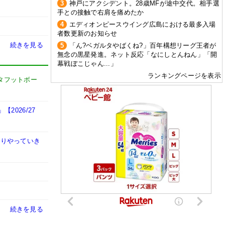
3
神戸にアクシデント。28歳MFが途中交代。相手選
手との接触で右肩を痛めたか
4
エディオンピースウイング広島における最多入場
者数更新のお知らせ
続きを見る
5
「ん?ベガルタやばくね?」百年構想リーグ王者が
無念の黒星発進。ネット反応「なにしとんねん」「開
幕戦ぼこじゃん...」
ランキングページを表示
タフットボー
026/27
かりやっていき
続きを見る