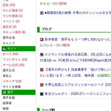
キサカ
-
0時
NEW
試合 (15)
テレビ放送 (1)
■開幕戦3発の衝撃 今季のポテンシャル示す
ラジオ放送 (1)
イベント (4)
誕生日 (4)
ブログ
チケット発売 (6)
選手出演
新井泰貴「相手をもう一つ押し切れなかった
キャンプ
ルプレス
-
0時
NEW
サイト
すべて (49)
スクランブル発進の石原広教、2失点目にもめ
ファンサイト (10)
J1第1節 vs. FC町田ゼルビア(HOME)Report第
チーム公式 (20)
【選手の声から】浅倉廉選手「負けて悔しい
選手公式
たいと思います」+井上詩音、梅木翼
-
仙蹴塵記
著名人
メディア (18)
今季も気長にリアルフットボールリーグ【2026.0
サイトを推薦
選手
東京ヴェルディ・2026-27シーズンユニフォ
選手名鑑
故障者
移籍
リーグ戦