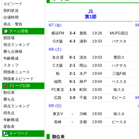
エピソード
契約状況
J1
第1節
出場時間
得点・警告
8/7 (金)
8/
チーム情報
横浜FM
3-4
鹿島
19:26
MUFG国立
競技場
G大阪
4-3
浦和
19:33
パナスタ
得点ランキング
8/8 (土)
勝ち点推移
名古屋
0-1
清水
19:03
豊田ス
年齢構成
スタッフ
C大阪
2-1
岡山
19:03
ハナサカ
関係者ニュース
柏
2-1
水戸
19:04
三協F柏
関係者エピソード
福岡
0-1
神戸
19:04
ベススタ
Jリーグ記録
FC東京
1-5
町田
19:05
味スタ
順位表
広島
3-0
千葉
19:19
Eピース
8/
勝ち点
8/9 (日)
得点ランキング
得失点
東京V
-
川崎
18:00
味スタ
年齢構成
長崎
-
京都
19:00
ピースタ
星取表
キーワード
順位表