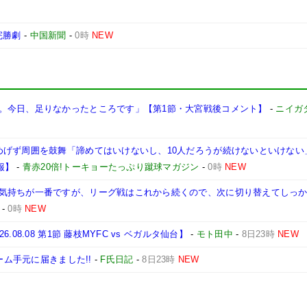
完勝劇
-
中国新聞
-
0時
NEW
。今日、足りなかったところです」【第1節・大宮戦後コメント】
-
ニイガ
げず周囲を鼓舞「諦めてはいけないし、10人だろうが続けないといけない」【2
2報】
-
青赤20倍!トーキョーたっぷり蹴球マガジン
-
0時
NEW
気持ちが一番ですが、リーグ戦はこれから続くので、次に切り替えてしっ
-
0時
NEW
8.08 第1節 藤枝MYFC vs ベガルタ仙台】
-
モト田中
-
8日23時
NEW
ーム手元に届きました!!
-
F氏日記
-
8日23時
NEW