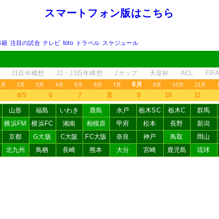
スマートフォン版はこちら
移籍
注目の試合
テレビ
toto
トラベル
スケジュール
J1百年構想
J2・J3百年構想
Jカップ
天皇杯
ACL
FI
8月
1月
2月
3月
4月
5月
6月
7月
9月
10月
11月
8
8/5
6
7
9
10
11
山形
福島
いわき
鹿島
水戸
栃木SC
栃木C
群馬
横浜FM
横浜FC
湘南
相模原
甲府
松本
長野
新潟
京都
G大阪
C大阪
FC大阪
奈良
神戸
鳥取
岡山
北九州
鳥栖
長崎
熊本
大分
宮崎
鹿児島
琉球