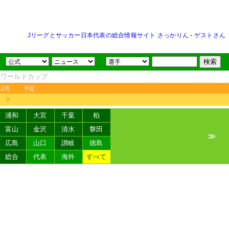
Jリーグとサッカー日本代表の総合情報サイト さっかりん
-
ゲストさん
FAワールドカップ
12月
予定
＞
浦和
大宮
千葉
柏
富山
金沢
清水
磐田
≫
広島
山口
讃岐
徳島
総合
代表
海外
すべて