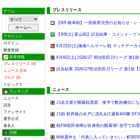
プレスリリース
チーム
【8/9 岐阜戦】一部座席完売のお知らせ
-
レ
【8/8(土) 富山戦】試合結果・コメント
-
ヴ
アカウント
ログイン
8月22日(土)湘南ベルマーレ戦 マッチデーガ
新規登録
新着情報
8月8日(土) 2026/27 明治安田J3リーグ 第
プレスリリース (8)
試合結果 2026/27明治安田J2リーグ 第1節【
ニュース (54)
ブログ (9)
トピックス
ニュース
ランキング
ニュース
J1名古屋が開幕戦黒星、後半で数的優位に
試合
ファンサイト
J1柏 初昇格の水戸に洗礼&J1通算400勝 
選手公式
柏FW垣田裕暉が自身初の開幕弾! 攻守で白
著名人
日程
W杯選外も「代表に入っていきたい」町田DF
予定