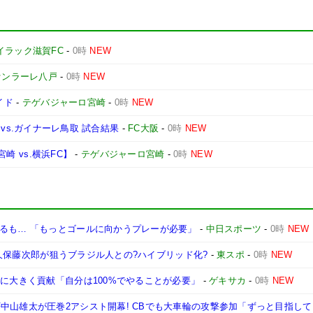
イラック滋賀FC
-
0時
NEW
ァンラーレ八戸
-
0時
NEW
イド
-
テゲバジャーロ宮崎
-
0時
NEW
1節 vs.ガイナーレ鳥取 試合結果
-
FC大阪
-
0時
NEW
宮崎 vs.横浜FC】
-
テゲバジャーロ宮崎
-
0時
NEW
なるも… 「もっとゴールに向かうプレーが必要」
-
中日スポーツ
-
0時
NEW
DF久保藤次郎が狙うブラジル人との?ハイブリッド化?
-
東スポ
-
0時
NEW
星に大きく貢献「自分は100%でやることが必要」
-
ゲキサカ
-
0時
NEW
中山雄太が圧巻2アシスト開幕! CBでも大車輪の攻撃参加「ずっと目指し