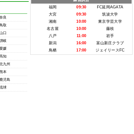
福岡
09:30
FC延岡AGATA
大宮
09:30
筑波大学
奈良
湘南
10:00
東京学芸大学
鳥取
名古屋
10:00
藤枝
山口
八戸
11:00
岩手
讃岐
新潟
16:00
富山新庄クラブ
愛媛
鳥栖
17:00
ジェイリースFC
高知
北九州
熊本
鹿児島
琉球