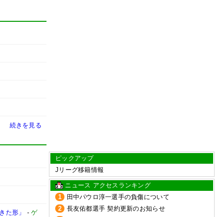
続きを見る
ピックアップ
Jリーグ移籍情報
ニュース アクセスランキング
1
田中パウロ淳一選手の負傷について
2
長友佑都選手 契約更新のお知らせ
てきた形」
-
ゲ