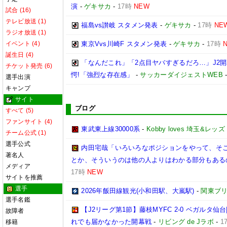
演
-
ゲキサカ
-
17時
NEW
試合 (16)
テレビ放送 (1)
福島vs讃岐 スタメン発表
-
ゲキサカ
-
17時
NE
ラジオ放送 (1)
イベント (4)
東京Vvs川崎F スタメン発表
-
ゲキサカ
-
17時
誕生日 (4)
「なんだこれ」「2点目ヤバすぎるだろ…」J2開
チケット発売 (6)
愕!「強烈な存在感」
-
サッカーダイジェストWEB
選手出演
キャンプ
サイト
ブログ
すべて (5)
ファンサイト (4)
東武東上線30000系
-
Kobby loves 埼玉&レッズ
チーム公式 (1)
選手公式
内田宅哉「いろいろなポジションをやって、そ
著名人
とか、そういうのは他の人よりはわかる部分もあるの
メディア
17時
NEW
サイトを推薦
選手
2026年飯田線観光(小和田駅、大嵐駅)
-
関東ブリ
選手名鑑
【J2リーグ第1節】藤枝MYFC 2-0 ベガルタ
故障者
れでも届かなかった開幕戦
-
リビング de Jラボ
-
1
移籍