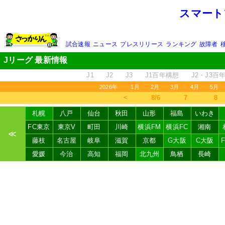
スマート
試合速報
ニュース
プレスリリース
ランキング
故障者
Jリーグ 最新情報
J1
J2
J3
J1百年構想
J2・J3百
2026年
1月
2月
3月
4月
5月
＜
8/6
7
8
札幌
八戸
仙台
秋田
山形
福島
いわき
FC東京
東京V
町田
川崎
横浜FM
横浜FC
湘南
≪
藤枝
名古屋
岐阜
滋賀
京都
G大阪
C大阪
愛媛
今治
高知
福岡
北九州
鳥栖
長崎