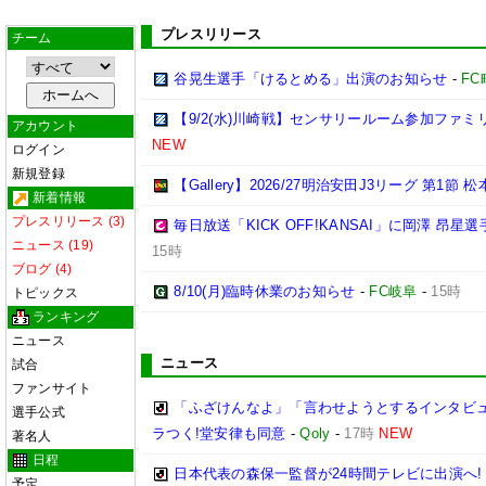
プレスリリース
チーム
谷晃生選手「けるとめる」出演のお知らせ
-
F
【9/2(水)川崎戦】センサリールーム参加ファ
アカウント
NEW
ログイン
新規登録
【Gallery】2026/27明治安田J3リーグ 第1節 
新着情報
プレスリリース (3)
毎日放送「KICK OFF!KANSAI」に岡澤 昂
ニュース (19)
15時
ブログ (4)
8/10(月)臨時休業のお知らせ
-
FC岐阜
-
15時
トピックス
ランキング
ニュース
ニュース
試合
ファンサイト
「ふざけんなよ」「言わせようとするインタビ
選手公式
ラつく!堂安律も同意
-
Qoly
-
17時
NEW
著名人
日程
日本代表の森保一監督が24時間テレビに出演へ
予定