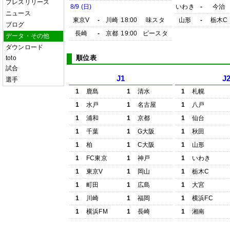
プレスリリース
8/9 (日)
いわき
-
今治
ニュース
東京V
-
川崎
18:00
味スタ
山形
-
栃木C
ブログ
長崎
-
京都
19:00
ピースタ
データ・その他
ダウンロード
順位表
toto
試合
J1
J
選手
1
鹿島
1
清水
1
札幌
1
水戸
1
名古屋
1
八戸
1
浦和
1
京都
1
仙台
1
千葉
1
G大阪
1
秋田
1
柏
1
C大阪
1
山形
1
FC東京
1
神戸
1
いわき
1
東京V
1
岡山
1
栃木C
1
町田
1
広島
1
大宮
1
川崎
1
福岡
1
横浜FC
1
横浜FM
1
長崎
1
湘南