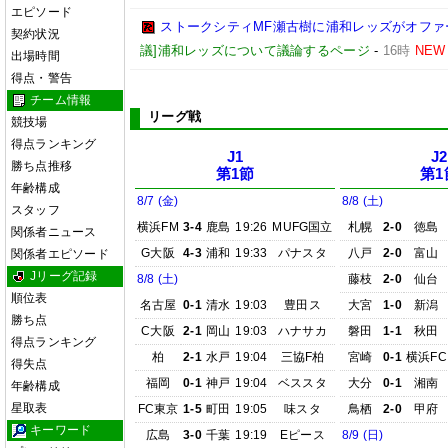
エピソード
ストークシティMF瀬古樹に浦和レッズがオフ
契約状況
議]浦和レッズについて議論するページ
-
16時
NEW
出場時間
得点・警告
チーム情報
リーグ戦
競技場
得点ランキング
J1
J2
勝ち点推移
第1節
第1
年齢構成
8/7 (金)
8/8 (土)
スタッフ
横浜FM
3-4
鹿島
19:26
MUFG国立
札幌
2-0
徳島
関係者ニュース
G大阪
4-3
浦和
19:33
パナスタ
八戸
2-0
富山
関係者エピソード
Jリーグ記録
8/8 (土)
藤枝
2-0
仙台
順位表
名古屋
0-1
清水
19:03
豊田ス
大宮
1-0
新潟
勝ち点
C大阪
2-1
岡山
19:03
ハナサカ
磐田
1-1
秋田
得点ランキング
柏
2-1
水戸
19:04
三協F柏
宮崎
0-1
横浜FC
得失点
福岡
0-1
神戸
19:04
ベススタ
大分
0-1
湘南
年齢構成
星取表
FC東京
1-5
町田
19:05
味スタ
鳥栖
2-0
甲府
キーワード
広島
3-0
千葉
19:19
Eピース
8/9 (日)