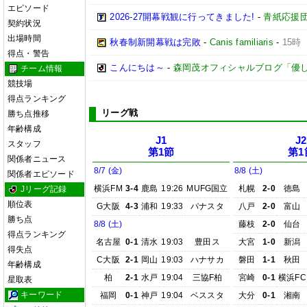
エピソード
2026-27開幕戦観に行ってきました!
-
青紙応援
契約状況
出場時間
秋春制新開幕戦は完敗
-
Canis familiaris
-
15時
得点・警告
こんにちは～
-
森岡茂オフィシャルブログ「優しいブロ
チーム情報
競技場
得点ランキング
リーグ戦
勝ち点推移
年齢構成
J1
J2
スタッフ
第1節
第1
関係者ニュース
8/7 (金)
8/8 (土)
関係者エピソード
横浜FM
3-4
鹿島
19:26
MUFG国立
札幌
2-0
徳島
Jリーグ記録
順位表
G大阪
4-3
浦和
19:33
パナスタ
八戸
2-0
富山
勝ち点
8/8 (土)
藤枝
2-0
仙台
得点ランキング
名古屋
0-1
清水
19:03
豊田ス
大宮
1-0
新潟
得失点
C大阪
2-1
岡山
19:03
ハナサカ
磐田
1-1
秋田
年齢構成
柏
2-1
水戸
19:04
三協F柏
宮崎
0-1
横浜FC
星取表
キーワード
福岡
0-1
神戸
19:04
ベススタ
大分
0-1
湘南