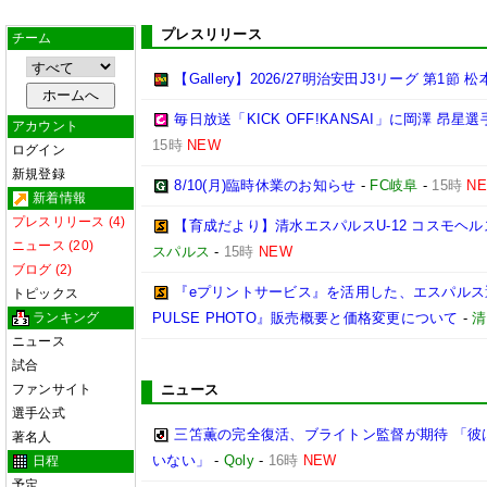
プレスリリース
チーム
【Gallery】2026/27明治安田J3リーグ 第1節 
毎日放送「KICK OFF!KANSAI」に岡澤 昂
アカウント
15時
NEW
ログイン
新規登録
8/10(月)臨時休業のお知らせ
-
FC岐阜
-
15時
N
新着情報
プレスリリース (4)
【育成だより】清水エスパルスU-12 コスモヘルス Chall
ニュース (20)
スパルス
-
15時
NEW
ブログ (2)
『eプリントサービス』を活用した、エスパルス選
トピックス
ランキング
PULSE PHOTO』販売概要と価格変更について
-
清
ニュース
試合
ファンサイト
ニュース
選手公式
三笘薫の完全復活、ブライトン監督が期待 「彼
著名人
いない」
-
Qoly
-
16時
NEW
日程
予定