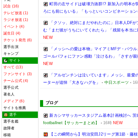
町田の左サイドは破壊力抜群!? 新加入の明本
試合 (16)
ろにも前にもいる」「もっといいコンビネーション
テレビ放送 (1)
ラジオ放送 (1)
「クソッ、絶対にまだやれたのに」日本人DFが
イベント (4)
む「まだ彼がうちにいてくれたら」「残留を本当に
誕生日 (4)
NEW
チケット発売 (6)
選手出演
「メッシへの愛は本物」マイアミMFデ・パウル
キャンプ
ゴールパフォにファン感動「泣けるわ」「さすが親
サイト
NEW
すべて (13)
ファンサイト (3)
「アルゼンチンは泣いています」メッシ、最愛の
チーム公式 (4)
ーターが追悼「大きなハグを」
-
中日スポーツ
-
1
選手公式
著名人
メディア (6)
ブログ
サイトを推薦
選手
新カシマサッカースタジアム基本計画検討へ 茨
選手名鑑
footballnet【サッカーまとめ】
-
16時
NEW
故障者
【この瞬間から】明治安田J2リーグ第1節・藤枝戦
移籍