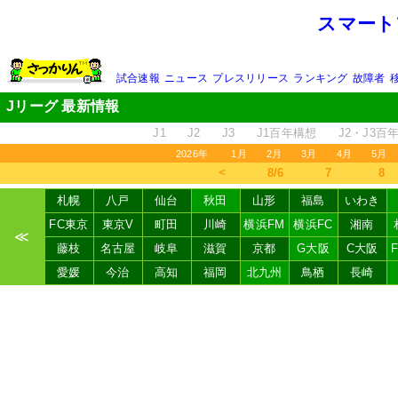
スマート
試合速報
ニュース
プレスリリース
ランキング
故障者
Jリーグ 最新情報
J1
J2
J3
J1百年構想
J2・J3百
2026年
1月
2月
3月
4月
5月
＜
8/6
7
8
札幌
八戸
仙台
秋田
山形
福島
いわき
FC東京
東京V
町田
川崎
横浜FM
横浜FC
湘南
≪
藤枝
名古屋
岐阜
滋賀
京都
G大阪
C大阪
愛媛
今治
高知
福岡
北九州
鳥栖
長崎