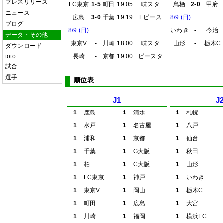
プレスリリース
FC東京
1-5
町田
19:05
味スタ
鳥栖
2-0
甲府
ニュース
広島
3-0
千葉
19:19
Eピース
8/9 (日)
ブログ
8/9 (日)
いわき
-
今治
データ・その他
東京V
-
川崎
18:00
味スタ
山形
-
栃木C
ダウンロード
toto
長崎
-
京都
19:00
ピースタ
試合
選手
順位表
J1
J
1
鹿島
1
清水
1
札幌
1
水戸
1
名古屋
1
八戸
1
浦和
1
京都
1
仙台
1
千葉
1
G大阪
1
秋田
1
柏
1
C大阪
1
山形
1
FC東京
1
神戸
1
いわき
1
東京V
1
岡山
1
栃木C
1
町田
1
広島
1
大宮
1
川崎
1
福岡
1
横浜FC