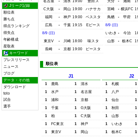
名古屋
-
清水
19:00
豊田ス
大分
-
湘南
1
Jリーグ記録
C大阪
-
岡山
19:00
ハナサカ
宮崎
-
横浜FC
1
順位表
福岡
-
神戸
19:00
ベススタ
鳥栖
-
甲府
1
勝ち点
広島
-
千葉
19:15
Eピース
8/9 (日)
得点ランキング
得失点
8/9 (日)
いわき
-
今治
1
年齢構成
東京V
-
川崎
18:00
味スタ
山形
-
栃木C
1
星取表
長崎
-
京都
19:00
ピースタ
キーワード
プレスリリース
順位表
ニュース
ブログ
J1
J2
データ・その他
1
鹿島
1
清水
1
札幌
1
ダウンロード
1
水戸
1
名古屋
1
八戸
1
toto
試合
1
浦和
1
京都
1
仙台
1
選手
1
千葉
1
G大阪
1
秋田
1
1
柏
1
C大阪
1
山形
1
1
FC東京
1
神戸
1
いわき
1
1
東京V
1
岡山
1
栃木C
1