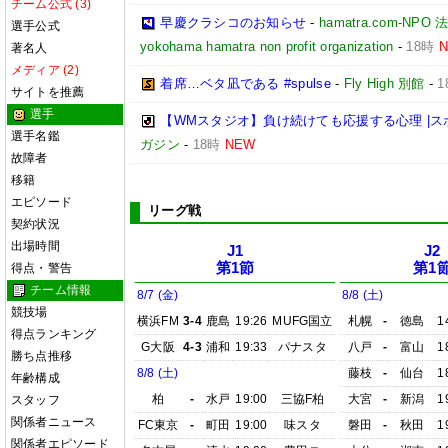
チーム公式 (3)
早慶クラシコのお知らせ
-
hamatra.com-
選手公式
yokohama hamatra non profit organization
-
18時
著名人
メディア (2)
着席…ベタ凪である #spulse
-
Fly High 別館
-
1
サイトを推薦
選手
【WMスタジオ】負け続けても応援する心理 |
選手名鑑
ガジン
-
18時
NEW
故障者
移籍
エピソード
リーグ戦
契約状況
出場時間
J1
J2
第1節
第1
得点・警告
チーム情報
8/7 (金)
8/8 (土)
競技場
横浜FM
3-4
鹿島
19:26
MUFG国立
札幌
-
徳島
1
得点ランキング
G大阪
4-3
浦和
19:33
パナスタ
八戸
-
富山
1
勝ち点推移
8/8 (土)
藤枝
-
仙台
1
年齢構成
柏
-
水戸
19:00
三協F柏
大宮
-
新潟
1
スタッフ
関係者ニュース
FC東京
-
町田
19:00
味スタ
磐田
-
秋田
1
関係者エピソード