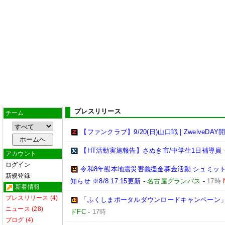
プレスリリース
チーム
【ファンクラブ】9/20(日)山口戦 | ZwelveDAY
【HT活動実施報告】さぬき市/中学生1日補導員
アカウント
ログイン
令和8年熊本地震災害義援金募金活動 シュミッ
新規登録
知らせ ※8/8 17:15更新
-
名古屋グランパス
-
17時
新着情報
プレスリリース (4)
「ふくしまポータルダウンロードキャンペーン
ニュース (28)
ドFC
-
17時
ブログ (4)