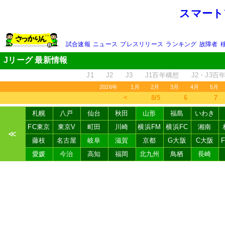
スマート
試合速報
ニュース
プレスリリース
ランキング
故障者
Jリーグ 最新情報
J1
J2
J3
J1百年構想
J2・J3百
2026年
1月
2月
3月
4月
5月
＜
8/5
6
7
札幌
八戸
仙台
秋田
山形
福島
いわき
FC東京
東京V
町田
川崎
横浜FM
横浜FC
湘南
≪
藤枝
名古屋
岐阜
滋賀
京都
G大阪
C大阪
愛媛
今治
高知
福岡
北九州
鳥栖
長崎