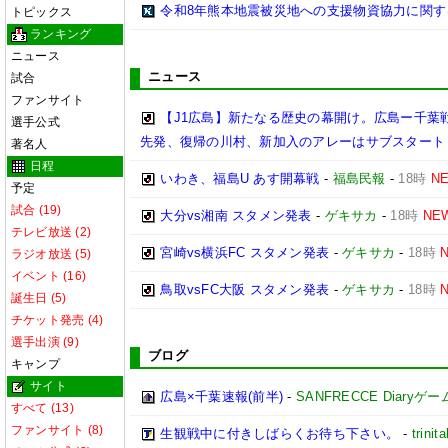
令和8年熊本地震被災地への支援物資協力に関す
トピックス
ランキング
ニュース
ニュース
試合
ファンサイト
【J1広島】新たなる歴史の幕開け。広島ー千葉
選手公式
先発、復帰の川村、新加入のアレーはサブスタート
著名人
日程
いわき、福島U あす開幕戦
-
福島民報
-
18時
N
予定
試合 (19)
大分vs湘南 スタメン発表
-
ゲキサカ
-
18時
NE
テレビ放送 (2)
宮崎vs横浜FC スタメン発表
-
ゲキサカ
-
18時
ラジオ放送 (5)
イベント (16)
鳥取vsFC大阪 スタメン発表
-
ゲキサカ
-
18時
誕生日 (5)
チケット発売 (4)
選手出演 (9)
ブログ
キャンプ
サイト
広島×千葉速報(前半)
-
SANFRECCE Diaryゲ
すべて (13)
ファンサイト (8)
生観戦中に付きしばらくお待ち下さい。
-
trinita