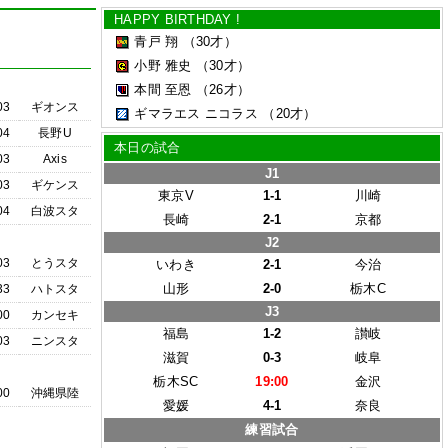
HAPPY BIRTHDAY !
青戸 翔
（30才）
小野 雅史
（30才）
本間 至恩
（26才）
03
ギオンス
ギマラエス ニコラス
（20才）
04
長野U
本日の試合
03
Axis
J1
03
ギケンス
東京V
1-1
川崎
04
白波スタ
長崎
2-1
京都
J2
03
とうスタ
いわき
2-1
今治
山形
2-0
栃木C
33
ハトスタ
J3
00
カンセキ
福島
1-2
讃岐
03
ニンスタ
滋賀
0-3
岐阜
栃木SC
19:00
金沢
00
沖縄県陸
愛媛
4-1
奈良
練習試合