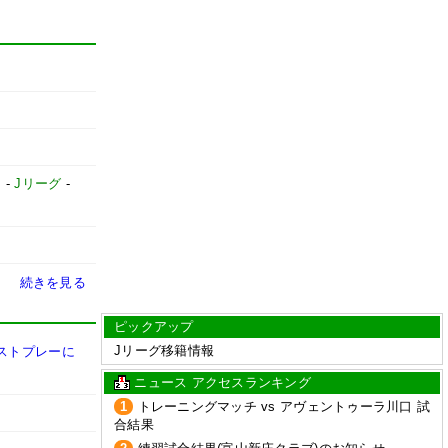
】
-
Jリーグ
-
続きを見る
ピックアップ
Jリーグ移籍情報
ストプレーに
ニュース アクセスランキング
1
トレーニングマッチ vs アヴェントゥーラ川口 試
合結果