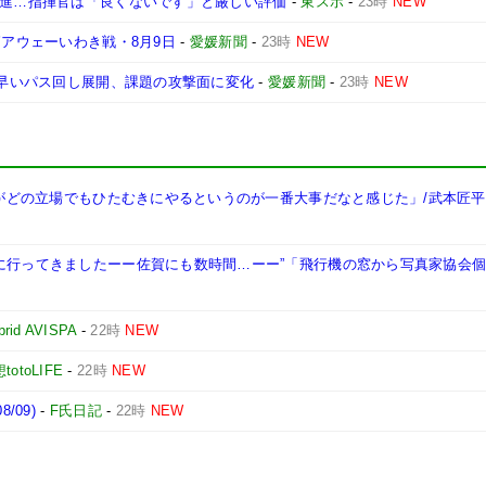
発進…指揮官は「良くないです」と厳しい評価
-
東スポ
-
23時
NEW
節アウェーいわき戦・8月9日
-
愛媛新聞
-
23時
NEW
陣で早いパス回し展開、課題の攻撃面に変化
-
愛媛新聞
-
23時
NEW
自分がどの立場でもひたむきにやるというのが一番大事だなと感じた」/武本匠平
岡に行ってきましたーー佐賀にも数時間…ーー”「飛行機の窓から写真家協会
brid AVISPA
-
22時
NEW
otoLIFE
-
22時
NEW
/09)
-
F氏日記
-
22時
NEW