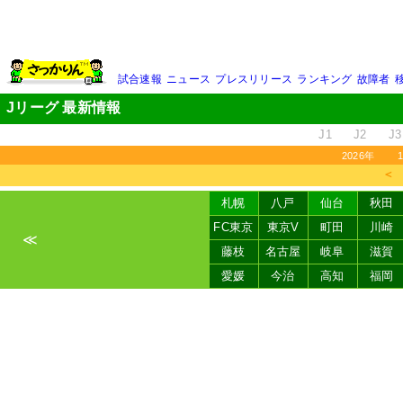
試合速報
ニュース
プレスリリース
ランキング
故障者
Jリーグ 最新情報
J1
J2
J3
2026年
＜
札幌
八戸
仙台
秋田
FC東京
東京V
町田
川崎
≪
藤枝
名古屋
岐阜
滋賀
愛媛
今治
高知
福岡