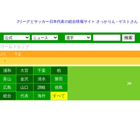
Jリーグとサッカー日本代表の総合情報サイト さっかりん
-
ゲストさん
FAワールドカップ
12月
予定
＞
浦和
大宮
千葉
柏
富山
金沢
清水
磐田
≫
広島
山口
讃岐
徳島
総合
代表
海外
すべて