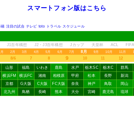
スマートフォン版はこちら
移籍
注目の試合
テレビ
toto
トラベル
スケジュール
J1百年構想
J2・J3百年構想
Jカップ
天皇杯
ACL
FI
8月
1月
2月
3月
4月
5月
6月
7月
9月
10月
11月
9
8/6
7
8
10
11
12
山形
福島
いわき
鹿島
水戸
栃木SC
栃木C
群馬
横浜FM
横浜FC
湘南
相模原
甲府
松本
長野
新潟
京都
G大阪
C大阪
FC大阪
奈良
神戸
鳥取
岡山
北九州
鳥栖
長崎
熊本
大分
宮崎
鹿児島
琉球