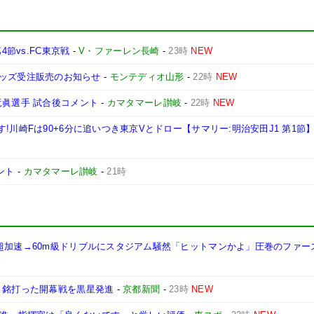
4節vs.FC東京戦
-
V・ファーレン長崎
-
23時
NEW
Y』グッズ受注販売のお知らせ
-
モンテディオ山形
-
22時
NEW
竜眞選手 試合後コメント
-
カマタマーレ讃岐
-
22時
NEW
!川崎Fは90+6分に追いつき東京Vとドロー【サマリー:明治安田J1 第1節
ント
-
カマタマーレ讃岐
-
21時
の超加速→60m級ドリブルにスタジアム騒然「ヒットマンかよ」圧巻のファー
W
と銘打った開幕戦を黒星発進
-
京都新聞
-
23時
NEW