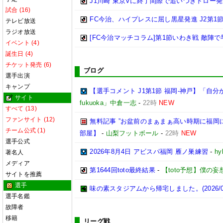
J1川崎 東京Vに終了間際で追いつきドロー
試合 (16)
FC今治、ハイプレスに屈し黒星発進 J2第1
テレビ放送
ラジオ放送
[FC今治マッチコラム]第1節いわき戦 敵
イベント (4)
誕生日 (4)
チケット発売 (6)
ブログ
選手出演
キャンプ
【選手コメント J1第1節 福岡-神戸】「
サイト
fukuoka」中倉一志
-
22時
NEW
すべて (13)
ファンサイト (12)
無料記事 ”お盆前のまぁまぁ高い時期に福
チーム公式 (1)
部屋】
-
山梨フットボール
-
22時
NEW
選手公式
2026年8月4日 アビスパ福岡 雁ノ巣練習
-
hy
著名人
メディア
第1644回toto最終結果
-
【toto予想】僕の妄想t
サイトを推薦
選手
味の素スタジアムから帰宅しました。(2026/08
選手名鑑
故障者
移籍
リーグ戦