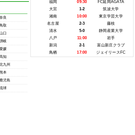
福岡
09:30
FC延岡AGATA
大宮
1-2
筑波大学
湘南
10:00
東京学芸大学
奈良
名古屋
2-3
藤枝
鳥取
清水
5-0
静岡産業大学
山口
八戸
11:00
岩手
讃岐
新潟
2-1
富山新庄クラブ
愛媛
鳥栖
17:00
ジェイリースFC
高知
北九州
熊本
鹿児島
琉球