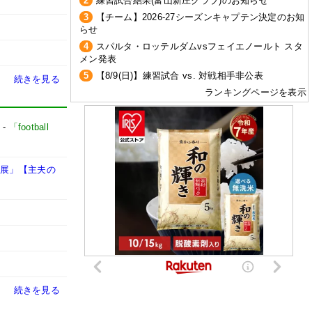
2
練習試合結果(富山新庄クラブ)のお知らせ
3
【チーム】2026-27シーズンキャプテン決定のお知
らせ
4
スパルタ・ロッテルダムvsフェイエノールト スタ
メン発表
5
【8/9(日)】練習試合 vs. 対戦相手非公表
続きを見る
ランキングページを表示
-
「football
個展」【主夫の
続きを見る