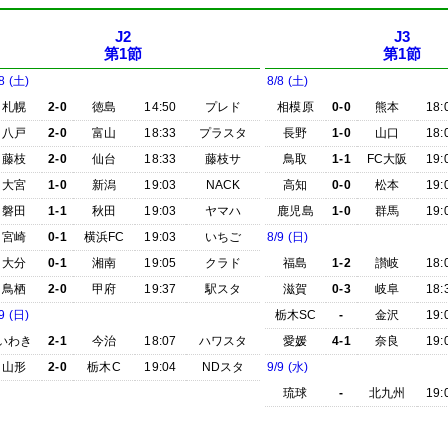
J2
J3
第1節
第1節
8 (土)
8/8 (土)
札幌
2-0
徳島
14:50
プレド
相模原
0-0
熊本
18:
八戸
2-0
富山
18:33
プラスタ
長野
1-0
山口
18:
藤枝
2-0
仙台
18:33
藤枝サ
鳥取
1-1
FC大阪
19:
大宮
1-0
新潟
19:03
NACK
高知
0-0
松本
19:
磐田
1-1
秋田
19:03
ヤマハ
鹿児島
1-0
群馬
19:
宮崎
0-1
横浜FC
19:03
いちご
8/9 (日)
大分
0-1
湘南
19:05
クラド
福島
1-2
讃岐
18:
鳥栖
2-0
甲府
19:37
駅スタ
滋賀
0-3
岐阜
18:
9 (日)
栃木SC
-
金沢
19:
いわき
2-1
今治
18:07
ハワスタ
愛媛
4-1
奈良
19:
山形
2-0
栃木C
19:04
NDスタ
9/9 (水)
琉球
-
北九州
19: