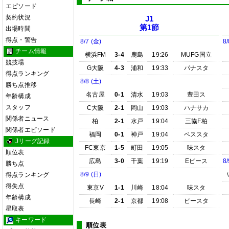
エピソード
契約状況
J1
第1節
出場時間
得点・警告
8/7 (金)
8/
チーム情報
横浜FM
3-4
鹿島
19:26
MUFG国立
競技場
G大阪
4-3
浦和
19:33
パナスタ
得点ランキング
8/8 (土)
勝ち点推移
名古屋
0-1
清水
19:03
豊田ス
年齢構成
スタッフ
C大阪
2-1
岡山
19:03
ハナサカ
関係者ニュース
柏
2-1
水戸
19:04
三協F柏
関係者エピソード
福岡
0-1
神戸
19:04
ベススタ
Jリーグ記録
FC東京
1-5
町田
19:05
味スタ
順位表
広島
3-0
千葉
19:19
Eピース
8/
勝ち点
8/9 (日)
得点ランキング
得失点
東京V
1-1
川崎
18:04
味スタ
年齢構成
長崎
2-1
京都
19:08
ピースタ
星取表
キーワード
順位表