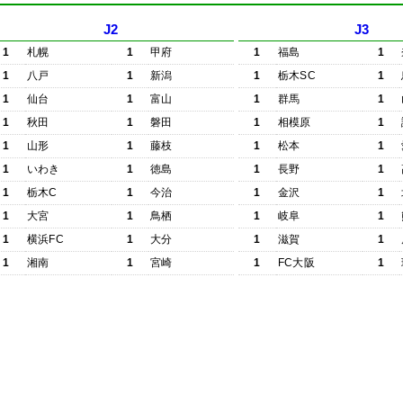
J2
J3
1
札幌
1
甲府
1
福島
1
1
八戸
1
新潟
1
栃木SC
1
1
仙台
1
富山
1
群馬
1
1
秋田
1
磐田
1
相模原
1
1
山形
1
藤枝
1
松本
1
1
いわき
1
徳島
1
長野
1
1
栃木C
1
今治
1
金沢
1
1
大宮
1
鳥栖
1
岐阜
1
1
横浜FC
1
大分
1
滋賀
1
1
湘南
1
宮崎
1
FC大阪
1