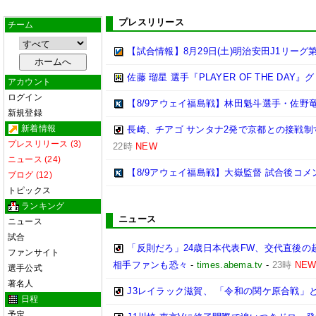
プレスリリース
チーム
【試合情報】8月29日(土)明治安田J1リーグ第
佐藤 瑠星 選手『PLAYER OF THE DA
アカウント
ログイン
【8/9アウェイ福島戦】林田魁斗選手・佐野
新規登録
新着情報
長崎、チアゴ サンタナ2発で京都との接戦制す
プレスリリース (3)
22時
NEW
ニュース (24)
【8/9アウェイ福島戦】大嶽監督 試合後コメ
ブログ (12)
トピックス
ランキング
ニュース
ニュース
試合
「反則だろ」24歳日本代表FW、交代直後
ファンサイト
相手ファンも恐々
-
times.abema.tv
-
23時
NE
選手公式
著名人
J3レイラック滋賀、 「令和の関ケ原合戦」
日程
予定