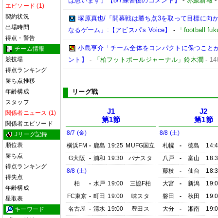
は思います」【8/7練習後のコメント】
-
赤鯱新報
エピソード (1)
契約状況
塚原真也/「開幕戦は勝ち点3を取って目標に向
出場時間
なるゲーム」:【アビスパ’s Voice】
-
「football 
得点・警告
小島亨介「チーム全体をコンパクトに保つことが大事
チーム情報
競技場
ント】
-
「柏フットボールジャーナル」鈴木潤
-
1
得点ランキング
勝ち点推移
年齢構成
リーグ戦
スタッフ
J1
J2
関係者ニュース (1)
第1節
第1節
関係者エピソード
8/7 (金)
8/8 (土)
Jリーグ記録
順位表
横浜FM
-
鹿島
19:25
MUFG国立
札幌
-
徳島
14:
勝ち点
G大阪
-
浦和
19:30
パナスタ
八戸
-
富山
18:
得点ランキング
8/8 (土)
藤枝
-
仙台
18:
得失点
柏
-
水戸
19:00
三協F柏
大宮
-
新潟
19:
年齢構成
FC東京
-
町田
19:00
味スタ
磐田
-
秋田
19:
星取表
名古屋
-
清水
19:00
豊田ス
大分
-
湘南
19:
キーワード