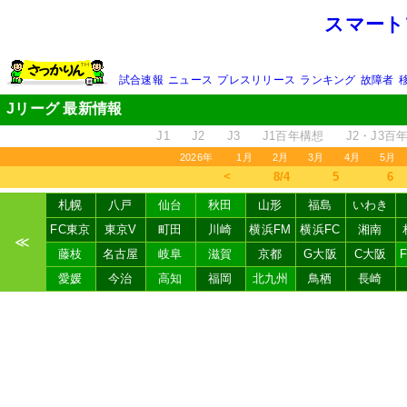
スマート
試合速報
ニュース
プレスリリース
ランキング
故障者
Jリーグ 最新情報
J1
J2
J3
J1百年構想
J2・J3百
2026年
1月
2月
3月
4月
5月
＜
8/4
5
6
札幌
八戸
仙台
秋田
山形
福島
いわき
FC東京
東京V
町田
川崎
横浜FM
横浜FC
湘南
≪
藤枝
名古屋
岐阜
滋賀
京都
G大阪
C大阪
愛媛
今治
高知
福岡
北九州
鳥栖
長崎