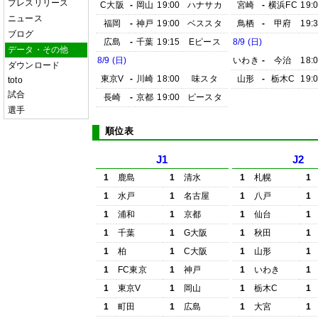
プレスリリース
C大阪
-
岡山
19:00
ハナサカ
宮崎
-
横浜FC
19:
ニュース
福岡
-
神戸
19:00
ベススタ
鳥栖
-
甲府
19:
ブログ
広島
-
千葉
19:15
Eピース
8/9 (日)
データ・その他
8/9 (日)
いわき
-
今治
18:
ダウンロード
東京V
-
川崎
18:00
味スタ
山形
-
栃木C
19:
toto
試合
長崎
-
京都
19:00
ピースタ
選手
順位表
J1
J2
1
鹿島
1
清水
1
札幌
1
1
水戸
1
名古屋
1
八戸
1
1
浦和
1
京都
1
仙台
1
1
千葉
1
G大阪
1
秋田
1
1
柏
1
C大阪
1
山形
1
1
FC東京
1
神戸
1
いわき
1
1
東京V
1
岡山
1
栃木C
1
1
町田
1
広島
1
大宮
1