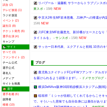
リバプール・遠藤航 サラーからトラブゾンスポ
試合 (2)
東スポ
-
15時
NEW
テレビ放送 (1)
ラジオ放送
中京大2年生MF岩本悠庵、J1神戸への帰還が
イベント (2)
15時
NEW
誕生日 (8)
チケット発売 (6)
J1FC東京MF佐藤恵允、新10番がエースとな
選手出演 (4)
タイトルを」
-
サンスポ
-
15時
NEW
キャンプ
サッカー日本代表、エクアドルと初戦 10月のキ
サイト
すべて (3)
ファンサイト (2)
ブログ
チーム公式
選手公式
鹿児島ユナイテッドFCがFWフアンマ・デルガ
著名人
を届けられるよう頑張ります!」
-
ドメサカブログ
メディア
サイトを推薦
横浜DeNAvs阪神16回戦@横浜スタジアム(観戦)
選手
選手名鑑 (6)
稲垣祥「ミシャが信頼してくれてるからこそキ
故障者
で。そういった意味でも自分自身には責任がありま
移籍 (10)