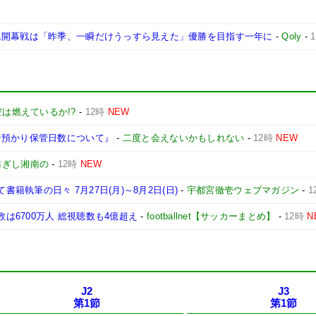
ム開幕戦は「昨季、一瞬だけうっすら見えた」優勝を目指す一年に
-
Qoly
-
は燃えているか!?
-
12時
NEW
な預かり保管日数について』
-
二度と会えないかもしれない
-
12時
NEW
紡ぎし湘南の
-
12時
NEW
書籍執筆の日々 7月27日(月)～8月2日(日)
-
宇都宮徹壱ウェブマガジン
-
1
数は6700万人 総視聴数も4億超え
-
footballnet【サッカーまとめ】
-
12時
N
J2
J3
第1節
第1節