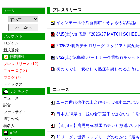
プレスリリース
チーム
イオンモール今治新都市・そよら今治馬越に
8/15(土) vs 広島『2026/27 MATCH 
アカウント
ログイン
2026/27明治安田J1リーグ スタジアム実
新規登録
新着情報
8/22(土) 徳島戦 パートナー企業招待チケ
プレスリリース (12)
初めてでも、安心して熱狂を楽しめるように 
ニュース (18)
ブログ (7)
トピックス
ニュース
ランキング
ニュース
ユース世代強化の土台作りへ…清水エスパルス
試合
ファンサイト
日本人18歳は「並の若手選手ではない」 1
選手公式
【8月8日】鹿児島vs群馬のテレビ放送/ネッ
著名人
日程
J1リーグ、世界トップリーグのなかで『最
予定