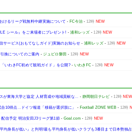
おけるリーグ戦無料中継実施について
-
FC今治
-
12時
NEW
SCHEDULE シール』をご来場者にプレゼント!
-
浦和レッズ
-
12時
NEW
況配信サービス(おもてなしガイド)実施のお知らせ
-
浦和レッズ
-
12時
NEW
ット引換についてのご案内
-
ジュビロ磐田
-
12時
NEW
「いわきFC初めて観戦ガイド」を公開?
-
いわきFC
-
12時
NEW
が東海大学と協定 人材育成や地域貢献な...
-
静岡朝日テレビ
-
12時
NE
1試合10得点…ドイツ報道「移籍が選択肢に」
-
Football ZONE WEB
-
12時
ト配信予定 明治安田J3リーグ第1節
-
Goal.com
-
12時
NEW
も平均身長が低い』と判明!最も平均身長が低いクラブも3番目まで日本勢独