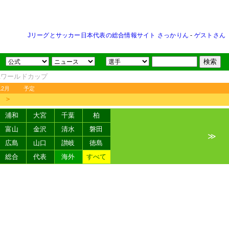
Jリーグとサッカー日本代表の総合情報サイト さっかりん
-
ゲストさん
FAワールドカップ
12月
予定
＞
浦和
大宮
千葉
柏
富山
金沢
清水
磐田
≫
広島
山口
讃岐
徳島
総合
代表
海外
すべて