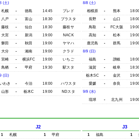
8 (土)
8/8 (土)
札幌
-
徳島
14:45
プレド
相模原
-
熊本
18:0
八戸
-
富山
18:30
プラスタ
長野
-
山口
18:0
藤枝
-
仙台
18:30
藤枝サ
鳥取
-
FC大阪
19:0
大宮
-
新潟
19:00
NACK
高知
-
松本
19:0
磐田
-
秋田
19:00
ヤマハ
鹿児島
-
群馬
19:0
大分
-
湘南
19:00
クラド
8/9 (日)
宮崎
-
横浜FC
19:00
いちご
福島
-
讃岐
18:0
鳥栖
-
甲府
19:30
駅スタ
滋賀
-
岐阜
18:3
9 (日)
栃木SC
-
金沢
19:0
いわき
-
今治
18:00
ハワスタ
愛媛
-
奈良
19:0
山形
-
栃木C
19:00
NDスタ
9/9 (水)
琉球
-
北九州
19:0
J2
J3
1
札幌
1
甲府
1
福島
1