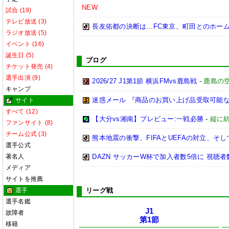
NEW
試合 (19)
テレビ放送 (3)
長友佑都の決断は…FC東京、町田とのホー
ラジオ放送 (5)
イベント (16)
誕生日 (5)
ブログ
チケット発売 (4)
選手出演 (9)
2026/27 J1第1節 横浜FMvs鹿島戦
-
鹿島の空
キャンプ
迷惑メール 『商品のお買い上げ品受取可能
サイト
すべて (12)
【大分vs湘南】プレビュー:一戦必勝
-
縦に
ファンサイト (8)
チーム公式 (3)
熊本地震の衝撃、FIFAとUEFAの対立、そして
選手公式
著名人
DAZN サッカーW杯で加入者数5倍に 視聴者
メディア
サイトを推薦
選手
リーグ戦
選手名鑑
J1
故障者
第1節
移籍