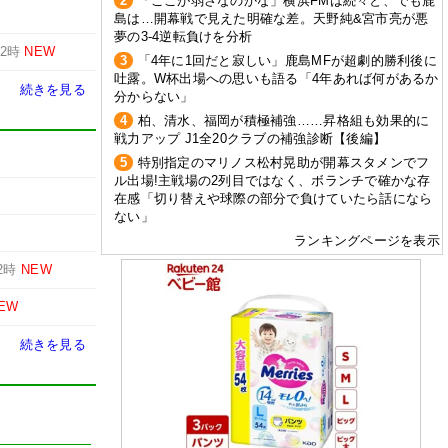
2
「ここが弱さなのかな」横浜FMは続々と、でも鹿
島は…開幕戦で見えた明確な差。天野純&宮市亮が悪
夢の3-4逆転負けを分析
12時
NEW
3
「4年に1回だと寂しい」鹿島MFが超劇的勝利後に
吐露。W杯出場への思いも語る「4年あれば何があるか
続きを見る
分からない」
4
柏、清水、福岡が積極補強……昇格組も効果的に
戦力アップ J1全20クラブの補強診断【後編】
5
特別指定のマリノス松村晃助が開幕スタメンでフ
ル出場!主戦場の2列目ではなく、ボランチで確かな存
在感「切り替えや球際の部分で負けていたら話になら
ない」
ランキングページを表示
2時
NEW
EW
続きを見る