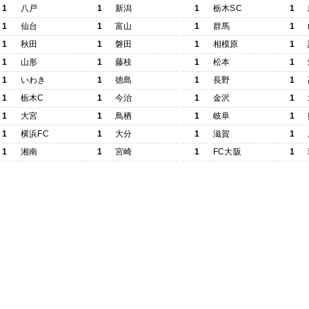
1
八戸
1
新潟
1
栃木SC
1
1
仙台
1
富山
1
群馬
1
1
秋田
1
磐田
1
相模原
1
1
山形
1
藤枝
1
松本
1
1
いわき
1
徳島
1
長野
1
1
栃木C
1
今治
1
金沢
1
1
大宮
1
鳥栖
1
岐阜
1
1
横浜FC
1
大分
1
滋賀
1
1
湘南
1
宮崎
1
FC大阪
1