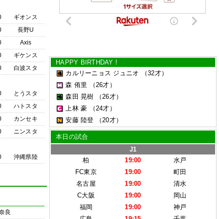
0
ギオンス
0
長野U
0
Axis
0
ギケンス
HAPPY BIRTHDAY !
0
白波スタ
カルリーニョス ジュニオ
（32才）
森 侑里
（26才）
0
とうスタ
森田 晃樹
（26才）
0
ハトスタ
上林 豪
（24才）
0
カンセキ
安藤 陸登
（20才）
0
ニンスタ
本日の試合
J1
0
沖縄県陸
柏
19:00
水戸
FC東京
19:00
町田
名古屋
19:00
清水
C大阪
19:00
岡山
福岡
19:00
神戸
奈良
広島
19:15
千葉