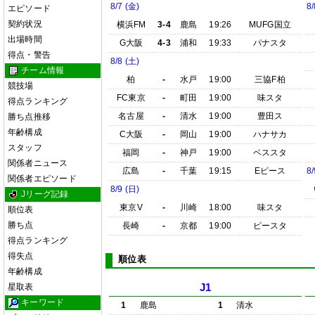
8/7 (金)
8/
エピソード
契約状況
横浜FM
3-4
鹿島
19:26
MUFG国立
出場時間
G大阪
4-3
浦和
19:33
パナスタ
得点・警告
8/8 (土)
チーム情報
柏
-
水戸
19:00
三協F柏
競技場
FC東京
-
町田
19:00
味スタ
得点ランキング
名古屋
-
清水
19:00
豊田ス
勝ち点推移
年齢構成
C大阪
-
岡山
19:00
ハナサカ
スタッフ
福岡
-
神戸
19:00
ベススタ
関係者ニュース
広島
-
千葉
19:15
Eピース
8/
関係者エピソード
8/9 (日)
Jリーグ記録
東京V
-
川崎
18:00
味スタ
順位表
勝ち点
長崎
-
京都
19:00
ピースタ
得点ランキング
得失点
順位表
年齢構成
星取表
J1
キーワード
1
鹿島
1
清水