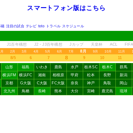
スマートフォン版はこちら
移籍
注目の試合
テレビ
toto
トラベル
スケジュール
J1百年構想
J2・J3百年構想
Jカップ
天皇杯
ACL
FI
8月
1月
2月
3月
4月
5月
6月
7月
9月
10月
11月
8
8/5
6
7
9
10
11
山形
福島
いわき
鹿島
水戸
栃木SC
栃木C
群馬
横浜FM
横浜FC
湘南
相模原
甲府
松本
長野
新潟
京都
G大阪
C大阪
FC大阪
奈良
神戸
鳥取
岡山
北九州
鳥栖
長崎
熊本
大分
宮崎
鹿児島
琉球