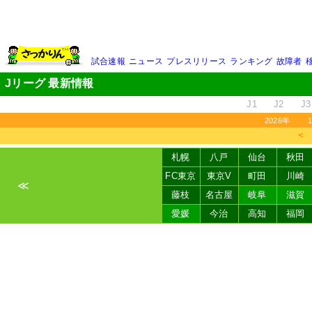
試合速報
ニュース
プレスリリース
ランキング
故障者
Jリーグ 最新情報
J1
J2
J3
2026年
＜
札幌
八戸
仙台
秋田
FC東京
東京V
町田
川崎
≪
藤枝
名古屋
岐阜
滋賀
愛媛
今治
高知
福岡