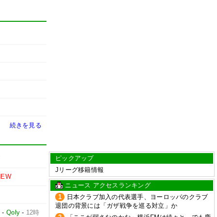
続きを見る
ピックアップ
W
Jリーグ移籍情報
NEW
ニュース アクセスランキング
1
日本クラブ加入の代表選手、ヨーロッパのクラブ
退団の背景には「ガザ戦争を巡る対立」か
占
-
Qoly
-
12時