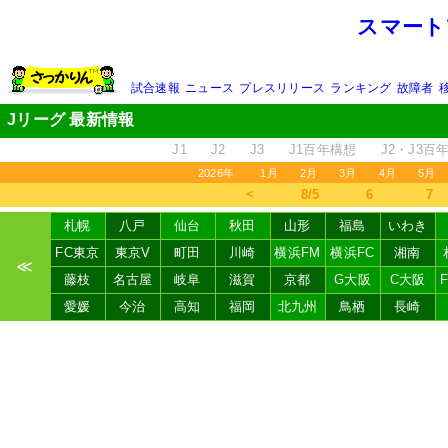
スマート
試合速報
ニュース
プレスリリース
ランキング
故障者
Jリーグ 最新情報
J1
J2
J3
J1百年構想
J2・J3百
2026年
1月
2月
3月
4月
5月
＜
8/5
6
7
札幌
八戸
仙台
秋田
山形
福島
いわき
FC東京
東京V
町田
川崎
横浜FM
横浜FC
湘南
≪
藤枝
名古屋
岐阜
滋賀
京都
G大阪
C大阪
愛媛
今治
高知
福岡
北九州
鳥栖
長崎