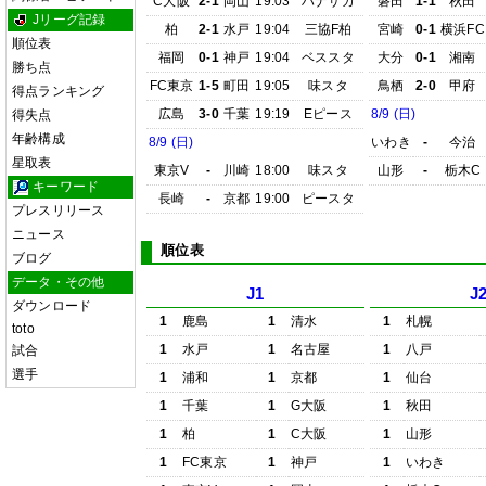
C大阪
2-1
岡山
19:03
ハナサカ
磐田
1-1
秋田
Jリーグ記録
柏
2-1
水戸
19:04
三協F柏
宮崎
0-1
横浜FC
順位表
福岡
0-1
神戸
19:04
ベススタ
大分
0-1
湘南
勝ち点
FC東京
1-5
町田
19:05
味スタ
鳥栖
2-0
甲府
得点ランキング
広島
3-0
千葉
19:19
Eピース
8/9 (日)
得失点
年齢構成
8/9 (日)
いわき
-
今治
星取表
東京V
-
川崎
18:00
味スタ
山形
-
栃木C
キーワード
長崎
-
京都
19:00
ピースタ
プレスリリース
ニュース
順位表
ブログ
データ・その他
J1
J
ダウンロード
1
鹿島
1
清水
1
札幌
toto
1
水戸
1
名古屋
1
八戸
試合
選手
1
浦和
1
京都
1
仙台
1
千葉
1
G大阪
1
秋田
1
柏
1
C大阪
1
山形
1
FC東京
1
神戸
1
いわき