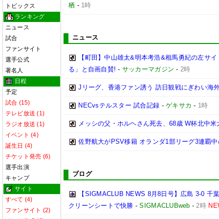
栖
-
1時
トピックス
ランキング
ニュース
ニュース
試合
ファンサイト
【町田】中山雄太&明本考浩&相馬勇紀の左サイ
選手公式
る」と自画自賛!
-
サッカーマガジン
-
2時
著名人
日程
Jリーグ、香港ファン誘う 訪日観戦にぎわい海
予定
試合 (15)
NECvsテルスター 試合記録
-
ゲキサカ
-
1時
テレビ放送 (1)
メッシの父・ホルヘさん死去、68歳 W杯北中
ラジオ放送 (1)
イベント (4)
佐野航大がPSV移籍 オランダ1部リーグ3連覇
誕生日 (4)
チケット発売 (6)
選手出演
ブログ
キャンプ
サイト
【SIGMACLUB NEWS 8月8日号】広島 3
すべて (4)
クリーンシートで快勝
-
SIGMACLUBweb
-
2時
NE
ファンサイト (2)