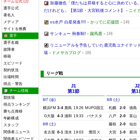
チーム公式 (2)
加藤徹也「僕たちは昇格すると心に決めている
選手公式
だけれども」【第1節・大宮戦後コメント】
-
ニイ
著名人
メディア
vs水戸 白星発進!!!!
-
かってに応援団
-
1時
サイトを推薦
サンキュー 秋春制!
-
蹴馬鹿
-
1時
選手
選手名鑑
リニューアルを予告していた鹿児島ユナイテッド
故障者
場
-
ドメサカブログ
-
1時
移籍
エピソード
契約状況
リーグ戦
出場時間
得点・警告
J1
J2
チーム情報
第1節
第1
競技場
8/7 (金)
8/8 (土)
得点ランキング
横浜FM
3-4
鹿島
19:26
MUFG国立
札幌
2-0
徳島
勝ち点推移
G大阪
4-3
浦和
19:33
パナスタ
八戸
2-0
富山
年齢構成
8/8 (土)
藤枝
2-0
仙台
スタッフ
関係者ニュース
名古屋
0-1
清水
19:03
豊田ス
大宮
1-0
新潟
関係者エピソード