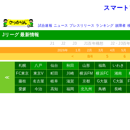
スマート
試合速報
ニュース
プレスリリース
ランキング
故障者
Jリーグ 最新情報
J1
J2
J3
J1百年構想
J2・J3百
2026年
1月
2月
3月
4月
5月
＜
8/4
5
6
札幌
八戸
仙台
秋田
山形
福島
いわき
FC東京
東京V
町田
川崎
横浜FM
横浜FC
湘南
≪
藤枝
名古屋
岐阜
滋賀
京都
G大阪
C大阪
愛媛
今治
高知
福岡
北九州
鳥栖
長崎