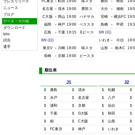
FC東京
-
町田
19:00
味スタ
磐田
-
秋田
19:
プレスリリース
ニュース
名古屋
-
清水
19:00
豊田ス
大分
-
湘南
19:
ブログ
C大阪
-
岡山
19:00
ハナサカ
宮崎
-
横浜FC
19:
データ・その他
福岡
-
神戸
19:00
ベススタ
鳥栖
-
甲府
19:
ダウンロード
広島
-
千葉
19:15
Eピース
8/9 (日)
toto
試合
8/9 (日)
いわき
-
今治
18:
選手
東京V
-
川崎
18:00
味スタ
山形
-
栃木C
19:
長崎
-
京都
19:00
ピースタ
順位表
J1
J2
1
鹿島
1
清水
1
札幌
1
1
水戸
1
名古屋
1
八戸
1
1
浦和
1
京都
1
仙台
1
1
千葉
1
G大阪
1
秋田
1
1
柏
1
C大阪
1
山形
1
1
FC東京
1
神戸
1
いわき
1