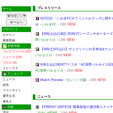
プレスリリース
チーム
9/27(日) 「いわきFCオフィシャルグッズに
せ
-
いわきFC
-
19時
NEW
アカウント
【8/8(土)山口戦】2026/27シーズンサポー
ログイン
野パルセイロ
-
19時
NEW
新規登録
新着情報
【8/8(土)VS山口】サニクリーンの天然水&
プレスリリース (25)
パルセイロ
-
19時
NEW
ニュース (28)
ブログ (4)
8/8(土)山口戦NTTドコモ「AC長野パルセイ
トピックス
AC長野パルセイロ
-
19時
NEW
ランキング
ニュース
Match Preview
-
セレッソ大阪
-
19時
NEW
試合
ファンサイト
選手公式
ニュース
著名人
【FRIDAY UNITED】開幕直前の鹿児島ユナ
日程
予定
-
日テレNEWS
-
19時
NEW