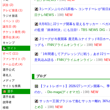
試合 (2)
3シーズンぶりのJ1昇格へ コンサドーレが“前日
テレビ放送 (1)
日テレNEWS
-
19時
NEW
ラジオ放送
イベント (2)
8月8日にJ2リーグ開幕を迎えるサッカー・ベガ
誕生日 (8)
の監督「師弟対決」にも注目!
-
TBS NEWS DIG
-
チケット発売 (6)
選手出演 (4)
Jリーグが今夜開幕 鹿児島ユナイテッド8日ホー
キャンプ
ッグも
-
FNNプライムオンライン
-
19時
NEW
サイト
すべて (11)
「1年間通してアグレッシブに戦う」あすJ2リー
ファンサイト (7)
意気込み語る
-
FNNプライムオンライン
-
19時
NE
チーム公式 (4)
選手公式
著名人
ブログ
メディア
サイトを推薦
【フォトレポート】2026/27シーズン開幕へ
選手
のか。
-
Dio-maga(ディオマガ)
-
19時
NEW
選手名鑑
サッカー王国ブラジルで進むサッカー離れ 36
故障者
とめ】
-
19時
NEW
移籍