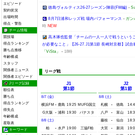
エピソード
徳島ヴォルティス26-27シーズン陣容(FW編)
-
S
契約状況
出場時間
8月7日浦和レッズ戦 場内パフォーマンス
-
ガン
得点・警告
時
NEW
チーム情報
競技場
高木琢也監督「チームの一人一人で戦うという
得点ランキング
が必要なこと」【26-27.J1第1節 長崎対京都】試合
勝ち点推移
「ViSta」
-
18時
年齢構成
スタッフ
関係者ニュース
リーグ戦
関係者エピソード
Jリーグ記録
J1
J2
第1節
第1節
順位表
勝ち点
8/7 (金)
8/8 (土)
得点ランキング
横浜FM
-
鹿島
19:25
MUFG国立
札幌
-
徳島
14:
得失点
G大阪
-
浦和
19:30
パナスタ
八戸
-
富山
18:
年齢構成
8/8 (土)
藤枝
-
仙台
18:
星取表
柏
-
水戸
19:00
三協F柏
大宮
-
新潟
19:
キーワード