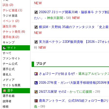
NEW
試合 (2)
テレビ放送 (1)
2026/27 J1リーグ開幕川崎・脇坂泰斗 クラ
ラジオ放送
たい」
-
神奈川新聞
-
5時
NEW
イベント (2)
誕生日 (8)
横浜M・天野純 35歳のファンタジスタ 「史上
チケット発売 (6)
NEW
選手出演 (2)
実力派ベテラン 22DF飯田貴敬 【2026～27
キャンプ
時
NEW
サイト
すべて
ファンサイト
ブログ
チーム公式
選手公式
さぁ!Jリーグが始まるぜ!
-
週末はアルビレックス
著名人
メディア
2026-27年度・ガンバ大阪選手移籍情報(2026年
サイトを推薦
選手
26/27J1展望 その2
-
かってに応援団
-
2時
選手名鑑
鹿島アントラーズ、公式SNS総フォロワー数J
故障者
義
-
0時
移籍