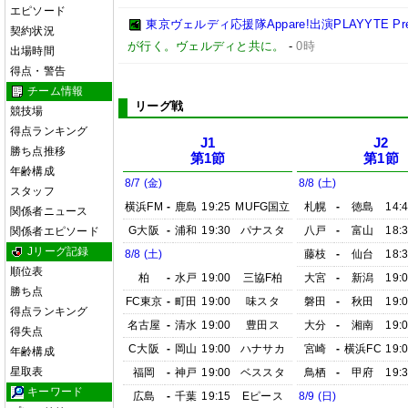
エピソード
東京ヴェルディ応援隊Appare!出演PLAYYTE Pre
契約状況
が行く。ヴェルディと共に。
-
0時
出場時間
得点・警告
チーム情報
リーグ戦
競技場
得点ランキング
J1
J2
勝ち点推移
第1節
第1節
年齢構成
8/7 (金)
8/8 (土)
スタッフ
横浜FM
-
鹿島
19:25
MUFG国立
札幌
-
徳島
14:
関係者ニュース
G大阪
-
浦和
19:30
パナスタ
八戸
-
富山
18:
関係者エピソード
Jリーグ記録
8/8 (土)
藤枝
-
仙台
18:
順位表
柏
-
水戸
19:00
三協F柏
大宮
-
新潟
19:
勝ち点
FC東京
-
町田
19:00
味スタ
磐田
-
秋田
19:
得点ランキング
名古屋
-
清水
19:00
豊田ス
大分
-
湘南
19:
得失点
C大阪
-
岡山
19:00
ハナサカ
宮崎
-
横浜FC
19:
年齢構成
星取表
福岡
-
神戸
19:00
ベススタ
鳥栖
-
甲府
19:
キーワード
広島
-
千葉
19:15
Eピース
8/9 (日)