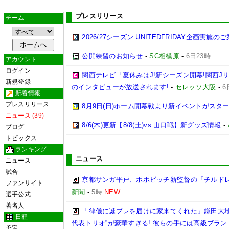
プレスリリース
チーム
2026/27シーズン UNITEDFRIDAY企画実施の
公開練習のお知らせ
-
SC相模原
-
6日23時
アカウント
ログイン
関西テレビ「夏休みはJ!新シーズン開幕!関西J
新規登録
のインタビューが放送されます!
-
セレッソ大阪
-
6
新着情報
プレスリリース
8月9日(日)ホーム開幕戦より新イベントがスター
ニュース (39)
8/6(木)更新【8/8(土)vs.山口戦】新グッズ情報
-
ブログ
トピックス
ランキング
ニュース
ニュース
試合
京都サンガ平戸、ポポビッチ新監督の「チルド
ファンサイト
新聞
-
5時
NEW
選手公式
著名人
「律儀に誕プレを届けに家来てくれた」鎌田大地
日程
代表トリオ”が豪華すぎる! 彼らの手には高級ブラン
予定