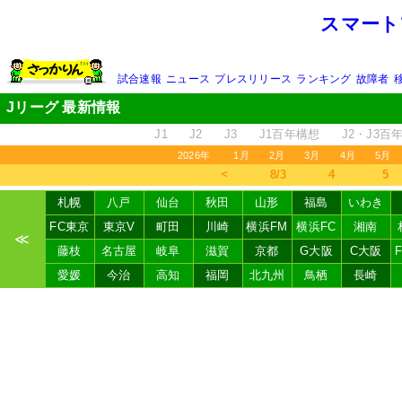
スマート
試合速報
ニュース
プレスリリース
ランキング
故障者
Jリーグ 最新情報
J1
J2
J3
J1百年構想
J2・J3百
2026年
1月
2月
3月
4月
5月
＜
8/3
4
5
札幌
八戸
仙台
秋田
山形
福島
いわき
FC東京
東京V
町田
川崎
横浜FM
横浜FC
湘南
≪
藤枝
名古屋
岐阜
滋賀
京都
G大阪
C大阪
愛媛
今治
高知
福岡
北九州
鳥栖
長崎