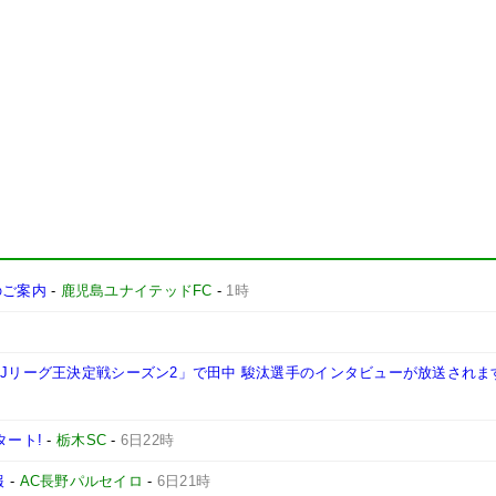
施のご案内
-
鹿児島ユナイテッドFC
-
1時
西Jリーグ王決定戦シーズン2」で田中 駿汰選手のインタビューが放送されま
タート!
-
栃木SC
-
6日22時
報
-
AC長野パルセイロ
-
6日21時