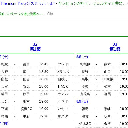
remium Party@ステラボール!
-
ヤンピョンが行く。ヴェルディと共に。
 ～岡山スポーツの桃源郷へ～
-
0時
J2
J3
第1節
第1節
8 (土)
8/8 (土)
札幌
-
徳島
14:45
プレド
相模原
-
熊本
18:0
八戸
-
富山
18:30
プラスタ
長野
-
山口
18:0
藤枝
-
仙台
18:30
藤枝サ
鳥取
-
FC大阪
19:0
大宮
-
新潟
19:00
NACK
高知
-
松本
19:0
磐田
-
秋田
19:00
ヤマハ
鹿児島
-
群馬
19:0
大分
-
湘南
19:00
クラド
8/9 (日)
宮崎
-
横浜FC
19:00
いちご
福島
-
讃岐
18:0
鳥栖
-
甲府
19:30
駅スタ
滋賀
-
岐阜
18:3
9 (日)
栃木SC
-
金沢
19:0