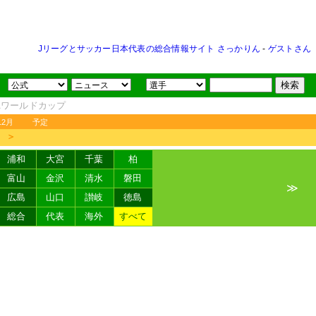
Jリーグとサッカー日本代表の総合情報サイト さっかりん
-
ゲストさん
FAワールドカップ
12月
予定
＞
浦和
大宮
千葉
柏
富山
金沢
清水
磐田
≫
広島
山口
讃岐
徳島
総合
代表
海外
すべて