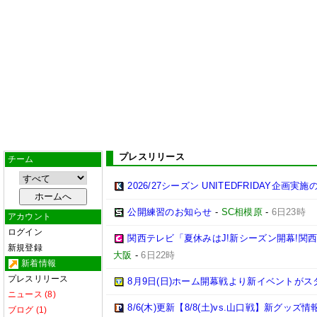
プレスリリース
チーム
2026/27シーズン UNITEDFRIDAY企画実
公開練習のお知らせ
-
SC相模原
-
6日23時
アカウント
ログイン
関西テレビ「夏休みはJ!新シーズン開幕!関
新規登録
大阪
-
6日22時
新着情報
プレスリリース
8月9日(日)ホーム開幕戦より新イベントがス
ニュース (8)
8/6(木)更新【8/8(土)vs.山口戦】新グッズ情
ブログ (1)