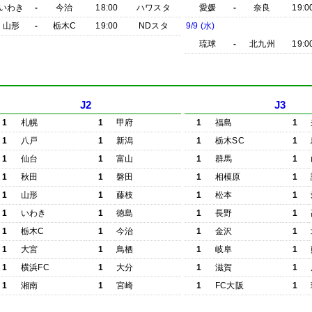
いわき
-
今治
18:00
ハワスタ
愛媛
-
奈良
19:0
山形
-
栃木C
19:00
NDスタ
9/9 (水)
琉球
-
北九州
19:0
J2
J3
1
札幌
1
甲府
1
福島
1
1
八戸
1
新潟
1
栃木SC
1
1
仙台
1
富山
1
群馬
1
1
秋田
1
磐田
1
相模原
1
1
山形
1
藤枝
1
松本
1
1
いわき
1
徳島
1
長野
1
1
栃木C
1
今治
1
金沢
1
1
大宮
1
鳥栖
1
岐阜
1
1
横浜FC
1
大分
1
滋賀
1
1
湘南
1
宮崎
1
FC大阪
1