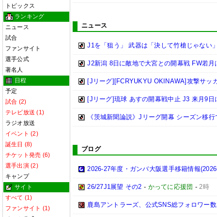
トピックス
ランキング
ニュース
ニュース
試合
J1を「狙う」 武器は「決して竹槍じゃない
ファンサイト
選手公式
J2新潟 8日に敵地で大宮との開幕戦 FW若
著名人
日程
[Jリーグ][FCRYUKYU OKINAWA]攻撃サ
予定
[Jリーグ]琉球 あすの開幕戦中止 J3 来月9
試合 (2)
テレビ放送 (1)
《茨城新聞論説》Jリーグ開幕 シーズン移行
ラジオ放送
イベント (2)
誕生日 (8)
ブログ
チケット発売 (6)
選手出演 (2)
2026-27年度・ガンバ大阪選手移籍情報(202
キャンプ
26/27J1展望 その2
-
かってに応援団
-
2時
サイト
すべて (1)
鹿島アントラーズ、公式SNS総フォロワー数
ファンサイト (1)