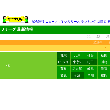
試合速報
ニュース
プレスリリース
ランキング
故障者
Jリーグ 最新情報
J1
J2
J3
2026年
＜
札幌
八戸
仙台
秋田
FC東京
東京V
町田
川崎
≪
藤枝
名古屋
岐阜
滋賀
愛媛
今治
高知
福岡