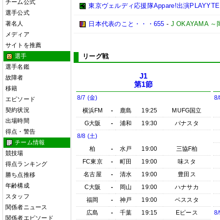
チーム公式
東京ヴェルディ応援隊Appare!出演PLAYYTE P
選手公式
著名人
日本代表のこと・・・655
-
J OKAYAMA
メディア
サイトを推薦
選手
リーグ戦
選手名鑑
J1
故障者
第1節
移籍
8/7 (金)
8/
エピソード
契約状況
横浜FM
-
鹿島
19:25
MUFG国立
出場時間
G大阪
-
浦和
19:30
パナスタ
得点・警告
8/8 (土)
チーム情報
柏
-
水戸
19:00
三協F柏
競技場
FC東京
-
町田
19:00
味スタ
得点ランキング
名古屋
-
清水
19:00
豊田ス
勝ち点推移
年齢構成
C大阪
-
岡山
19:00
ハナサカ
スタッフ
福岡
-
神戸
19:00
ベススタ
関係者ニュース
広島
-
千葉
19:15
Eピース
8/
関係者エピソード