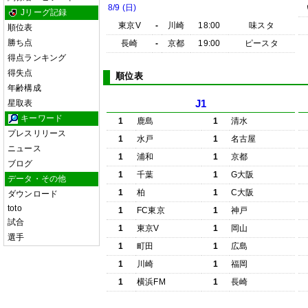
8/9 (日)
Jリーグ記録
東京V
-
川崎
18:00
味スタ
順位表
勝ち点
長崎
-
京都
19:00
ピースタ
得点ランキング
得失点
順位表
年齢構成
星取表
J1
キーワード
1
鹿島
1
清水
プレスリリース
1
水戸
1
名古屋
ニュース
1
浦和
1
京都
ブログ
1
千葉
1
G大阪
データ・その他
1
柏
1
C大阪
ダウンロード
toto
1
FC東京
1
神戸
試合
1
東京V
1
岡山
選手
1
町田
1
広島
1
川崎
1
福岡
1
横浜FM
1
長崎