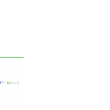
す!
-
セレッソ