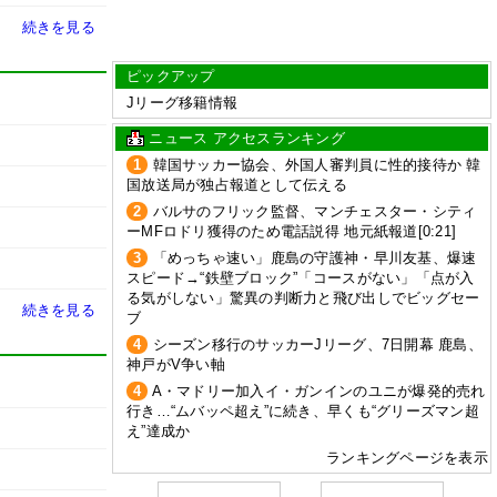
続きを見る
ピックアップ
Jリーグ移籍情報
ニュース アクセスランキング
1
韓国サッカー協会、外国人審判員に性的接待か 韓
国放送局が独占報道として伝える
2
バルサのフリック監督、マンチェスター・シティ
ーMFロドリ獲得のため電話説得 地元紙報道[0:21]
3
「めっちゃ速い」鹿島の守護神・早川友基、爆速
スピード→“鉄壁ブロック”「コースがない」「点が入
る気がしない」驚異の判断力と飛び出しでビッグセー
続きを見る
ブ
4
シーズン移行のサッカーJリーグ、7日開幕 鹿島、
神戸がV争い軸
4
A・マドリー加入イ・ガンインのユニが爆発的売れ
行き…“ムバッペ超え”に続き、早くも“グリーズマン超
え”達成か
ランキングページを表示