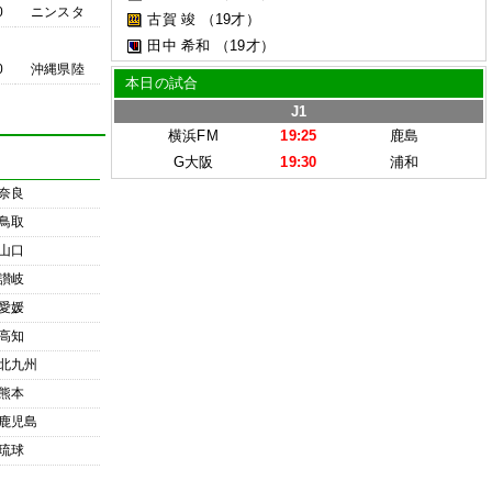
0
ニンスタ
古賀 竣
（19才）
田中 希和
（19才）
0
沖縄県陸
本日の試合
J1
横浜FM
19:25
鹿島
G大阪
19:30
浦和
奈良
鳥取
山口
讃岐
愛媛
高知
北九州
熊本
鹿児島
琉球