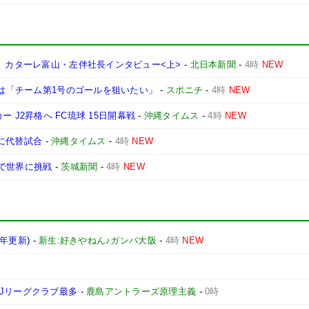
」 カターレ富山・左伴社長インタビュー<上>
-
北日本新聞
-
4時
NEW
月は「チーム第1号のゴールを狙いたい」
-
スポニチ
-
4時
NEW
ッカー J2昇格へ FC琉球 15日開幕戦
-
沖縄タイムス
-
4時
NEW
日に代替試合
-
沖縄タイムス
-
4時
NEW
で世界に挑戦
-
茨城新聞
-
4時
NEW
6年更新)
-
新生:好きやねん♪ガンバ大阪
-
4時
NEW
Jリーグクラブ最多
-
鹿島アントラーズ原理主義
-
0時