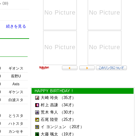
-
0時
続きを見る
0
ギオンス
0
長野U
0
Axis
HAPPY BIRTHDAY !
0
ギケンス
大崎 玲央
（35才）
0
白波スタ
村上 昌謙
（34才）
荒木 隼人
（30才）
0
とうスタ
石尾 陸登
（25才）
0
ハトスタ
イ ヨンジュン
（20才）
0
カンセキ
大藤 颯太
（19才）