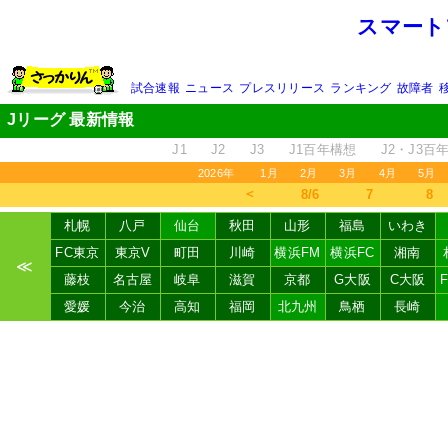
スマート
試合速報
ニュース
プレスリリース
ランキング
故障者
Jリーグ 最新情報
J1
J2
J3
J1百年構想
J2・J3百
2026年
1月
2月
3月
4月
5月
＜
8/6
7
8
札幌
八戸
仙台
秋田
山形
福島
いわき
FC東京
東京V
町田
川崎
横浜FM
横浜FC
湘南
≪
藤枝
名古屋
岐阜
滋賀
京都
G大阪
C大阪
愛媛
今治
高知
福岡
北九州
鳥栖
長崎