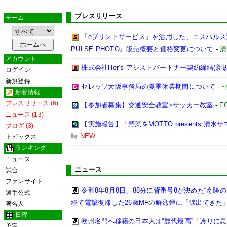
プレスリリース
チーム
『eプリントサービス』を活用した、エスパルス選
PULSE PHOTO』販売概要と価格変更について
-
清
アカウント
株式会社Her’s アシストパートナー契約締結(新
ログイン
新規登録
セレッソ大阪事務局の夏季休業期間について
-
新着情報
プレスリリース (6)
【参加者募集】交通安全教室×サッカー教室
-
F
ニュース (13)
【実施報告】「野菜をMOTTO presents 清水
ブログ (3)
時
NEW
トピックス
ランキング
ニュース
ニュース
試合
ファンサイト
令和8年8月8日、88分に背番号8が決めた“奇
選手公式
経て電撃復帰した26歳MFの鮮烈弾に「涙出てきた
著名人
日程
欧州名門へ移籍の日本人は“歴代最高”「誇りに
予定