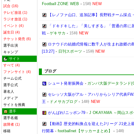
Football ZONE WEB
-
15時
NEW
試合 (16)
テレビ放送 (1)
【レノファ山口、追加記事】長野戦チーム採点
ラジオ放送 (1)
イベント (4)
「ドキドキした」「美しすぎる」「普通の席に居
誕生日 (4)
戦
-
ゲキサカ
-
15時
NEW
チケット発売 (6)
ロナウドの結婚式情報に数千人が生まれ故郷の
選手出演
[13:27]
-
日刊スポーツ
-
15時
NEW
キャンプ
サイト
すべて (4)
ブログ
ファンサイト (4)
チーム公式
シュート発射振興会
-
ガンバ大阪データランド(GAMB
選手公式
著名人
セレッソ大阪がアル・アハリからシリア代表FWパ
メディア
王
-
ドメサカブログ
-
14時
NEW
サイトを推薦
選手
がんばれ!ニッポン79
-
J OKAYAMA ～岡山
選手名鑑
【動画】歴史的転換点を迎えたJリーグ J1史上
故障者 (1)
行開幕
-
footballnet【サッカーまとめ】
-
14時
移籍