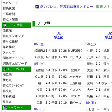
エピソード
炎のプレス、開幕戦は磐田とドロー
-
関東ブリキ
契約状況
出場時間
得点・警告
リーグ戦
チーム情報
競技場
J1
J2
得点ランキング
第1節
第1
勝ち点推移
8/7 (金)
8/8 (土)
年齢構成
横浜FM
3-4
鹿島
19:26
MUFG国立
札幌
2-0
徳島
スタッフ
G大阪
4-3
浦和
19:33
パナスタ
八戸
2-0
富山
関係者ニュース
関係者エピソード
8/8 (土)
藤枝
2-0
仙台
Jリーグ記録
名古屋
0-1
清水
19:03
豊田ス
大宮
1-0
新潟
順位表
C大阪
2-1
岡山
19:03
ハナサカ
磐田
1-1
秋田
勝ち点
柏
2-1
水戸
19:04
三協F柏
宮崎
0-1
横浜FC
得点ランキング
福岡
0-1
神戸
19:04
ベススタ
大分
0-1
湘南
得失点
FC東京
1-5
町田
19:05
味スタ
鳥栖
2-0
甲府
年齢構成
星取表
広島
3-0
千葉
19:19
Eピース
8/9 (日)
キーワード
8/9 (日)
いわき
-
今治