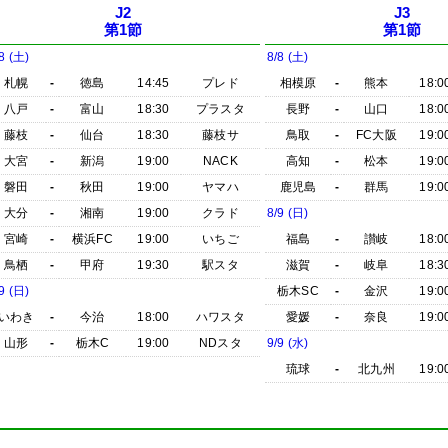
J2
J3
第1節
第1節
8 (土)
8/8 (土)
札幌
-
徳島
14:45
プレド
相模原
-
熊本
18:0
八戸
-
富山
18:30
プラスタ
長野
-
山口
18:0
藤枝
-
仙台
18:30
藤枝サ
鳥取
-
FC大阪
19:0
大宮
-
新潟
19:00
NACK
高知
-
松本
19:0
磐田
-
秋田
19:00
ヤマハ
鹿児島
-
群馬
19:0
大分
-
湘南
19:00
クラド
8/9 (日)
宮崎
-
横浜FC
19:00
いちご
福島
-
讃岐
18:0
鳥栖
-
甲府
19:30
駅スタ
滋賀
-
岐阜
18:3
9 (日)
栃木SC
-
金沢
19:0
いわき
-
今治
18:00
ハワスタ
愛媛
-
奈良
19:0
山形
-
栃木C
19:00
NDスタ
9/9 (水)
琉球
-
北九州
19:0