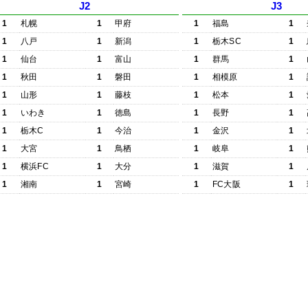
J2
J3
1
札幌
1
甲府
1
福島
1
1
八戸
1
新潟
1
栃木SC
1
1
仙台
1
富山
1
群馬
1
1
秋田
1
磐田
1
相模原
1
1
山形
1
藤枝
1
松本
1
1
いわき
1
徳島
1
長野
1
1
栃木C
1
今治
1
金沢
1
1
大宮
1
鳥栖
1
岐阜
1
1
横浜FC
1
大分
1
滋賀
1
1
湘南
1
宮崎
1
FC大阪
1