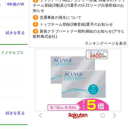
2
ファジアーノ岡山アカデミー所属 14選手のトップ
」「4年後のW
チーム登録(2種)及び1選手のU-21リーグ出場登録のお
知らせ
3
交通事故の発生について
4
トップチーム登録(2種登録)選手のお知らせ
4
新規クラブパートナー契約締結のお知らせ(アサヒ
続きを見る
飲料株式会社)
ランキングページを表示
-
ドメサカブロ
続きを見る