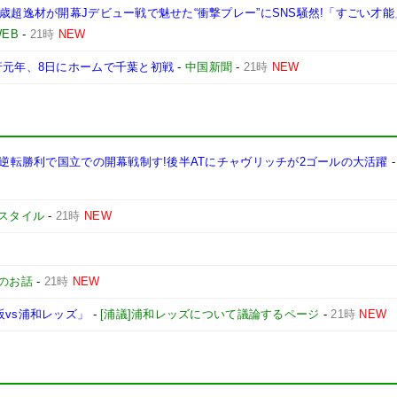
歳超逸材が開幕Jデビュー戦で魅せた“衝撃プレー”にSNS騒然!「すごい才能
EB
-
21時
NEW
行元年、8日にホームで千葉と初戦
-
中国新聞
-
21時
NEW
る逆転勝利で国立での開幕戦制す!後半ATにチャヴリッチが2ゴールの大活躍
スタイル
-
21時
NEW
のお話
-
21時
NEW
阪vs浦和レッズ」
-
[浦議]浦和レッズについて議論するページ
-
21時
NEW