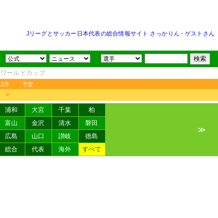
Jリーグとサッカー日本代表の総合情報サイト さっかりん
-
ゲストさん
FAワールドカップ
12月
予定
＞
浦和
大宮
千葉
柏
富山
金沢
清水
磐田
≫
広島
山口
讃岐
徳島
総合
代表
海外
すべて