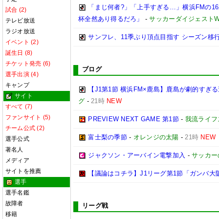
「まじ何者?」「上手すぎる…」横浜FMの16
試合 (2)
杯全然あり得るだろ」
-
サッカーダイジェストW
テレビ放送
ラジオ放送
サンフレ、11季ぶり頂点目指す シーズン移
イベント (2)
誕生日 (8)
チケット発売 (6)
ブログ
選手出演 (4)
キャンプ
【J1第1節 横浜FM×鹿島】鹿島が劇的すぎ
サイト
グ
-
21時
NEW
すべて (7)
ファンサイト (5)
PREVIEW NEXT GAME 第1節
-
我流ライフ
チーム公式 (2)
富士梨の季節
-
オレンジの太陽
-
21時
NEW
選手公式
著名人
ジャクソン・アーバイン電撃加入
-
サッカー
メディア
サイトを推薦
【議論はコチラ】J1リーグ第1節「ガンバ大
選手
選手名鑑
故障者
リーグ戦
移籍