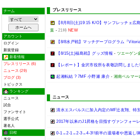
プレスリリース
チーム
【8月8日(土)19:15 K/O】サンフレッ
葉
-
21時
NEW
アカウント
【8/8水戸戦】マッチデープログラム『Vitoria
ログイン
新規登録
【8/15(土)福島戦】グッズ情報
-
ツエーゲン
新着情報
プレスリリース (6)
【レポート】金沢市役所を表敬訪問しました
ニュース (29)
起湘転結 ? 7MF 小野瀬 康介
-
湘南ベルマー
ブログ (3)
トピックス
ランキング
ニュース
ニュース
試合
清水エスパルスに加入内定のMF辻友翔、特
ファンサイト
選手公式
2017年以来のJ1昇格を目指すヴァンフォー
著名人
日程
0-1→2-1→2-3→4-3!!前半の退場者
予定