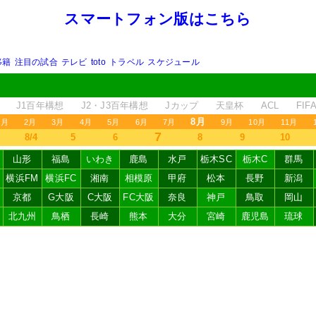
スマートフォン版はこちら
移籍
注目の試合
テレビ
toto
トラベル
スケジュール
J1百年構想
J2・J3百年構想
Jカップ
天皇杯
ACL
FI
8月
1月
2月
3月
4月
5月
6月
7月
9月
10月
11月
7
8/4
5
6
8
9
10
山形
福島
いわき
鹿島
水戸
栃木SC
栃木C
群馬
横浜FM
横浜FC
湘南
相模原
甲府
松本
長野
新潟
京都
G大阪
C大阪
FC大阪
奈良
神戸
鳥取
岡山
北九州
鳥栖
長崎
熊本
大分
宮崎
鹿児島
琉球