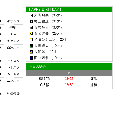
HAPPY BIRTHDAY !
大崎 玲央
（35才）
0
ギオンス
村上 昌謙
（34才）
荒木 隼人
（30才）
0
長野U
石尾 陸登
（25才）
0
Axis
イ ヨンジュン
（20才）
0
ギケンス
大藤 颯太
（19才）
0
白波スタ
古賀 竣
（19才）
田中 希和
（19才）
0
とうスタ
本日の試合
0
ハトスタ
J1
0
カンセキ
横浜FM
19:25
鹿島
0
ニンスタ
G大阪
19:30
浦和
0
沖縄県陸