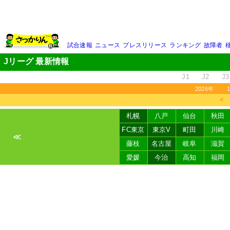
試合速報
ニュース
プレスリリース
ランキング
故障者
Jリーグ 最新情報
J1
J2
J3
2026年
＜
札幌
八戸
仙台
秋田
FC東京
東京V
町田
川崎
≪
藤枝
名古屋
岐阜
滋賀
愛媛
今治
高知
福岡