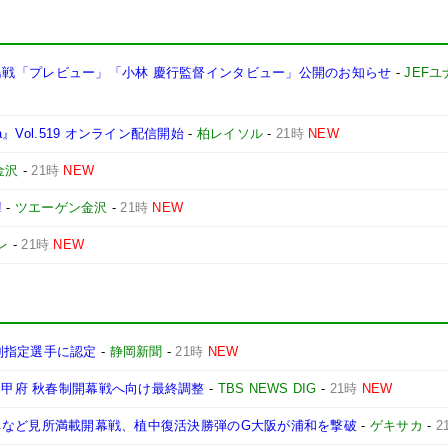
チェ広島戦「プレビュー」「小林 慶行監督インタビュー」公開のお知らせ
-
JEF
』Vol.519 オンライン配信開始
-
柏レイソル
-
21時
NEW
金沢
-
21時
NEW
!
-
ツエーゲン金沢
-
21時
NEW
レ
-
21時
NEW
別指定選手に認定
-
静岡新聞
-
21時
NEW
レ甲府 秋春制開幕戦へ向け最終調整
-
TBS NEWS DIG
-
21時
NEW
や恩返し弾など見所満載開幕戦、植中復活決勝弾のG大阪が浦和を撃破
-
ゲキサカ
-
2