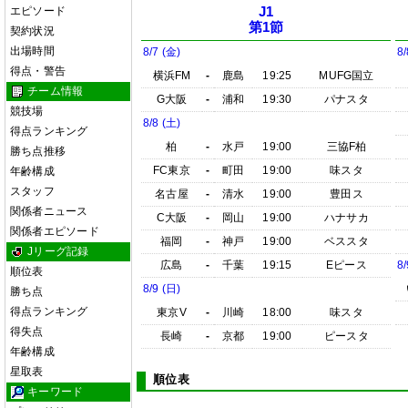
エピソード
J1
第1節
契約状況
出場時間
8/7 (金)
8/
得点・警告
横浜FM
-
鹿島
19:25
MUFG国立
チーム情報
G大阪
-
浦和
19:30
パナスタ
競技場
8/8 (土)
得点ランキング
柏
-
水戸
19:00
三協F柏
勝ち点推移
FC東京
-
町田
19:00
味スタ
年齢構成
スタッフ
名古屋
-
清水
19:00
豊田ス
関係者ニュース
C大阪
-
岡山
19:00
ハナサカ
関係者エピソード
福岡
-
神戸
19:00
ベススタ
Jリーグ記録
広島
-
千葉
19:15
Eピース
8/
順位表
8/9 (日)
勝ち点
得点ランキング
東京V
-
川崎
18:00
味スタ
得失点
長崎
-
京都
19:00
ピースタ
年齢構成
星取表
順位表
キーワード