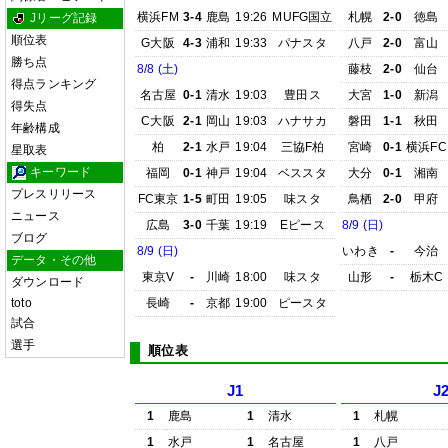
横浜FM
3-4
鹿島
19:26
MUFG国立
札幌
2-0
徳島
Jリーグ記録
順位表
G大阪
4-3
浦和
19:33
パナスタ
八戸
2-0
富山
勝ち点
8/8 (土)
藤枝
2-0
仙台
得点ランキング
名古屋
0-1
清水
19:03
豊田ス
大宮
1-0
新潟
得失点
C大阪
2-1
岡山
19:03
ハナサカ
磐田
1-1
秋田
年齢構成
柏
2-1
水戸
19:04
三協F柏
宮崎
0-1
横浜FC
星取表
キーワード
福岡
0-1
神戸
19:04
ベススタ
大分
0-1
湘南
プレスリリース
FC東京
1-5
町田
19:05
味スタ
鳥栖
2-0
甲府
ニュース
広島
3-0
千葉
19:19
Eピース
8/9 (日)
ブログ
8/9 (日)
いわき
-
今治
データ・その他
東京V
-
川崎
18:00
味スタ
山形
-
栃木C
ダウンロード
toto
長崎
-
京都
19:00
ピースタ
試合
選手
順位表
J1
J
1
鹿島
1
清水
1
札幌
1
水戸
1
名古屋
1
八戸