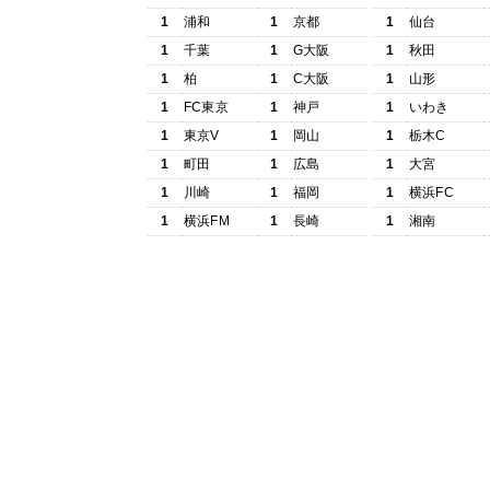
1
浦和
1
京都
1
仙台
1
千葉
1
G大阪
1
秋田
1
柏
1
C大阪
1
山形
1
FC東京
1
神戸
1
いわき
1
東京V
1
岡山
1
栃木C
1
町田
1
広島
1
大宮
1
川崎
1
福岡
1
横浜FC
1
横浜FM
1
長崎
1
湘南