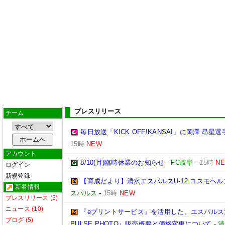
プレスリリース
チーム
毎日放送「KICK OFF!KANSAI」に岡澤 昂
15時
NEW
アカウント
8/10(月)臨時休業のお知らせ
-
FC岐阜
-
15時
N
ログイン
新規登録
【育成だより】清水エスパルスU-12 コスモヘルス Chall
新着情報
スパルス
-
15時
NEW
プレスリリース (5)
ニュース (10)
『eプリントサービス』を活用した、エスパルス選
ブログ (5)
PULSE PHOTO』販売概要と価格変更について
-
清