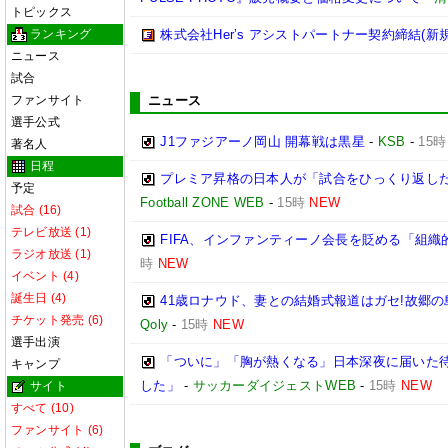
トピックス
ランキング
株式会社Her’s アシストパートナー契約締結(新
ニュース
試合
ファンサイト
ニュース
選手公式
J1ファジアーノ岡山 開幕戦は黒星
-
KSB
-
15時
著名人
日程
プレミア昇格の日本人が「試合をひっくり返した
予定
Football ZONE WEB
-
15時
NEW
試合 (16)
テレビ放送 (1)
FIFA、インファンティーノ会長を貶める「組
ラジオ放送 (1)
時
NEW
イベント (4)
誕生日 (4)
41歳ロナウド、妻との結婚式報道はガセ!故郷
チケット発売 (6)
Qoly
-
15時
NEW
選手出演
「ついに」「胸が熱くなる」日本深夜に届いた待望
キャンプ
した」
-
サッカーダイジェストWEB
-
15時
NEW
サイト
すべて (10)
ファンサイト (6)