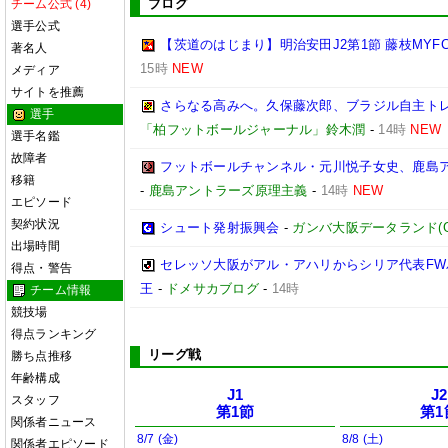
ブログ
チーム公式 (4)
選手公式
【茨道のはじまり】明治安田J2第1節 藤枝MYF
著名人
15時
NEW
メディア
サイトを推薦
さらなる高みへ。久保藤次郎、ブラジル自主トレの成
選手
「柏フットボールジャーナル」鈴木潤
-
14時
NEW
選手名鑑
故障者
フットボールチャンネル・元川悦子女史、鹿島ア
移籍
-
鹿島アントラーズ原理主義
-
14時
NEW
エピソード
契約状況
シュート発射振興会
-
ガンバ大阪データランド(GAMB
出場時間
セレッソ大阪がアル・アハリからシリア代表FWパ
得点・警告
王
-
ドメサカブログ
-
14時
チーム情報
競技場
得点ランキング
リーグ戦
勝ち点推移
年齢構成
J1
J2
スタッフ
第1節
第1
関係者ニュース
8/7 (金)
8/8 (土)
関係者エピソード