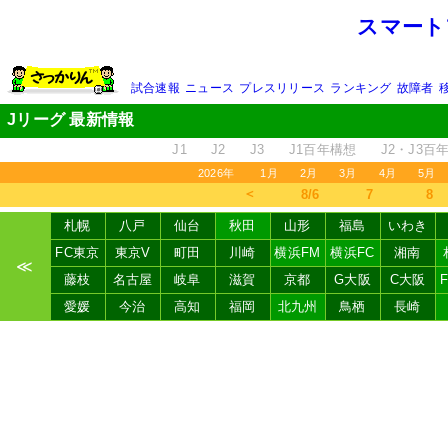
スマート
試合速報
ニュース
プレスリリース
ランキング
故障者
Jリーグ 最新情報
J1
J2
J3
J1百年構想
J2・J3百
2026年
1月
2月
3月
4月
5月
＜
8/6
7
8
札幌
八戸
仙台
秋田
山形
福島
いわき
FC東京
東京V
町田
川崎
横浜FM
横浜FC
湘南
≪
藤枝
名古屋
岐阜
滋賀
京都
G大阪
C大阪
愛媛
今治
高知
福岡
北九州
鳥栖
長崎