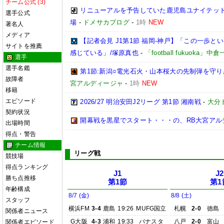
チーム公式 (3)
リニューアルを予告していた鹿児島ユナイテッド
選手公式
場
-
ドメサカブログ
-
1時
NEW
著名人
メディア
【記者会見 J1第1節 福岡-神戸】「この一歩
サイトを推薦
感じている」/塚原真也
-
「football fukuoka」中
選手
選手名鑑
第1節:新潟○電光石火・山本桜大の先制弾を守り
故障者
宮アルディージャ
-
1時
NEW
移籍
エピソード
2026/27 明治安田J2リーグ 第1節 湘南戦
-
大分
契約状況
開幕戦を黒星でスタート・・・の、RB大宮アル
出場時間
得点・警告
チーム情報
リーグ戦
競技場
得点ランキング
J1
J2
勝ち点推移
第1節
第1
年齢構成
8/7 (金)
8/8 (土)
スタッフ
横浜FM
3-4
鹿島
19:26
MUFG国立
札幌
2-0
徳島
関係者ニュース
G大阪
4-3
浦和
19:33
パナスタ
八戸
2-0
富山
関係者エピソード