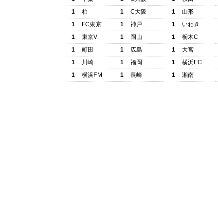
1
柏
1
C大阪
1
山形
1
FC東京
1
神戸
1
いわき
1
東京V
1
岡山
1
栃木C
1
町田
1
広島
1
大宮
1
川崎
1
福岡
1
横浜FC
1
横浜FM
1
長崎
1
湘南