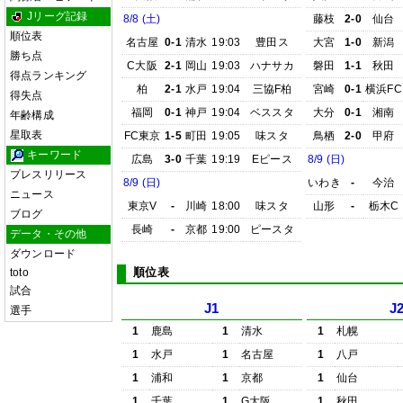
Jリーグ記録
8/8 (土)
藤枝
2-0
仙台
順位表
名古屋
0-1
清水
19:03
豊田ス
大宮
1-0
新潟
勝ち点
C大阪
2-1
岡山
19:03
ハナサカ
磐田
1-1
秋田
得点ランキング
柏
2-1
水戸
19:04
三協F柏
宮崎
0-1
横浜FC
得失点
福岡
0-1
神戸
19:04
ベススタ
大分
0-1
湘南
年齢構成
星取表
FC東京
1-5
町田
19:05
味スタ
鳥栖
2-0
甲府
キーワード
広島
3-0
千葉
19:19
Eピース
8/9 (日)
プレスリリース
8/9 (日)
いわき
-
今治
ニュース
東京V
-
川崎
18:00
味スタ
山形
-
栃木C
ブログ
長崎
-
京都
19:00
ピースタ
データ・その他
ダウンロード
順位表
toto
試合
J1
J
選手
1
鹿島
1
清水
1
札幌
1
水戸
1
名古屋
1
八戸
1
浦和
1
京都
1
仙台
1
千葉
1
G大阪
1
秋田