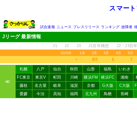
スマート
試合速報
ニュース
プレスリリース
ランキング
故障者
Jリーグ 最新情報
J1
J2
J3
J1百年構想
J2・J3百
2026年
1月
2月
3月
4月
5月
＜
8/5
6
7
札幌
八戸
仙台
秋田
山形
福島
いわき
FC東京
東京V
町田
川崎
横浜FM
横浜FC
湘南
≪
藤枝
名古屋
岐阜
滋賀
京都
G大阪
C大阪
愛媛
今治
高知
福岡
北九州
鳥栖
長崎