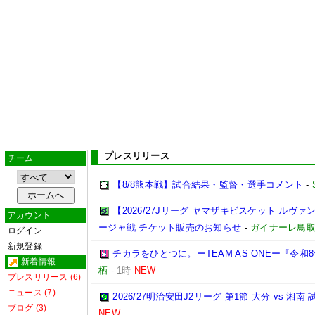
プレスリリース
チーム
【8/8熊本戦】試合結果・監督・選手コメント
-
【2026/27Jリーグ ヤマザキビスケット ルヴァン
アカウント
ージャ戦 チケット販売のお知らせ
-
ガイナーレ鳥
ログイン
新規登録
チカラをひとつに。ーTEAM AS ONEー『令
新着情報
栖
-
1時
NEW
プレスリリース (6)
ニュース (7)
2026/27明治安田J2リーグ 第1節 大分 vs 
ブログ (3)
NEW