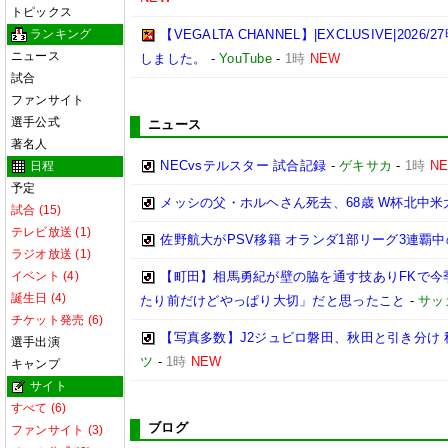
トピックス
ランキング
【VEGALTA CHANNEL】|EXCLUSIVE|20
ニュース
しました。
-
YouTube
-
1時
NEW
試合
ファンサイト
選手公式
ニュース
著名人
NECvsテルスター 試合記録
-
ゲキサカ
-
1時
N
日程
予定
メッシの父・ホルヘさん死去、68歳 W杯北中
試合 (15)
テレビ放送 (1)
佐野航大がPSV移籍 オランダ1部リーグ3連覇
ラジオ放送 (1)
イベント (4)
【町田】相馬勇紀が壁の脇を通す技ありFKで今
誕生日 (4)
たり前だけどやっぱり大切」だと思ったこと
-
サッ
チケット発売 (6)
【写真多数】J2ジュビロ磐田、秋田と引き分け
選手出演
ツ
-
1時
NEW
キャンプ
サイト
すべて (6)
ブログ
ファンサイト (3)