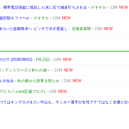
、携帯電話強盗に抵抗した末に石で滅多打ちされる
-
ゲキサカ
-
22時
NEW
超巨額オファーか
-
ゲキサカ
-
22時
NEW
傷ついた故郷熊本へ ピッチで示す恩返し
-
北海道新聞
-
22時
NEW
2026/08/01)
-
F氏日記
-
22時
NEW
記～アントラーズと釣りの旅～
-
21時
NEW
ガルタ仙台
-
杜の都から世界を照らせ
-
21時
NEW
アビスパ.com(応援ブログ)
-
21時
NEW
つてはキングカズ&ゴン中山も…サッカー選手が女性アナではなく女優と出