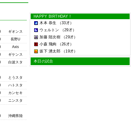
HAPPY BIRTHDAY !
木本 恭生
（33才）
ウェルトン
（29才）
0
ギオンス
加藤 陸次樹
（29才）
0
長野U
小森 飛絢
（26才）
0
Axis
坂下 湧太郎
（19才）
0
ギケンス
本日の試合
0
白波スタ
0
とうスタ
0
ハトスタ
0
カンセキ
0
ニンスタ
0
沖縄県陸