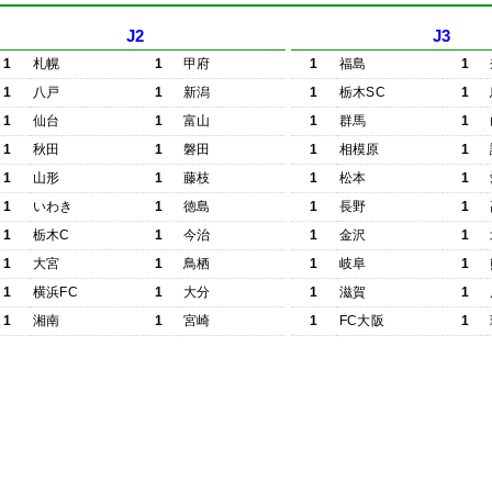
J2
J3
1
札幌
1
甲府
1
福島
1
1
八戸
1
新潟
1
栃木SC
1
1
仙台
1
富山
1
群馬
1
1
秋田
1
磐田
1
相模原
1
1
山形
1
藤枝
1
松本
1
1
いわき
1
徳島
1
長野
1
1
栃木C
1
今治
1
金沢
1
1
大宮
1
鳥栖
1
岐阜
1
1
横浜FC
1
大分
1
滋賀
1
1
湘南
1
宮崎
1
FC大阪
1