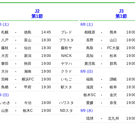
J2
J3
第1節
第1節
8 (土)
8/8 (土)
札幌
-
徳島
14:45
プレド
相模原
-
熊本
18:0
八戸
-
富山
18:30
プラスタ
長野
-
山口
18:0
藤枝
-
仙台
18:30
藤枝サ
鳥取
-
FC大阪
19:0
大宮
-
新潟
19:00
NACK
高知
-
松本
19:0
磐田
-
秋田
19:00
ヤマハ
鹿児島
-
群馬
19:0
大分
-
湘南
19:00
クラド
8/9 (日)
宮崎
-
横浜FC
19:00
いちご
福島
-
讃岐
18:0
鳥栖
-
甲府
19:30
駅スタ
滋賀
-
岐阜
18:3
9 (日)
栃木SC
-
金沢
19:0
いわき
-
今治
18:00
ハワスタ
愛媛
-
奈良
19:0
山形
-
栃木C
19:00
NDスタ
9/9 (水)
琉球
-
北九州
19:0