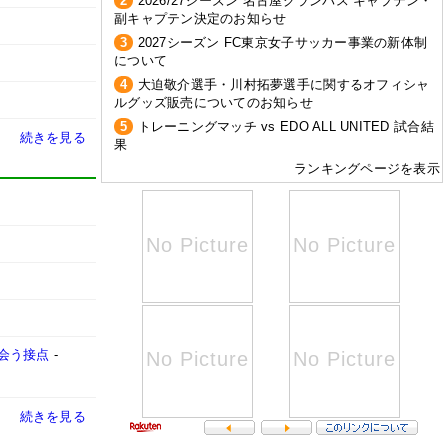
2
2026/27シーズン 名古屋グランパス キャプテン・
副キャプテン決定のお知らせ
3
2027シーズン FC東京女子サッカー事業の新体制
について
4
大迫敬介選手・川村拓夢選手に関するオフィシャ
ルグッズ販売についてのお知らせ
5
トレーニングマッチ vs EDO ALL UNITED 試合結
続きを見る
果
ランキングページを表示
会う接点
-
続きを見る