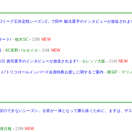
西Jリーグ王決定戦シーズン2」で田中 駿汰選手のインタビューが放送されま
タート!
-
栃木SC
-
22時
NEW
報
-
AC長野パルセイロ
-
21時
NEW
手、香川 真司選手のインタビューが放送されます!
-
セレッソ大阪
-
21時
NEW
ンチケット/トリコロールメンバーズ会員特典お渡しに関するご案内
-
横浜F・マリ
訳のできないシーズン」を皆が一体となって勝ち抜くために、まずは、ザ
奥日報
-
22時
NEW