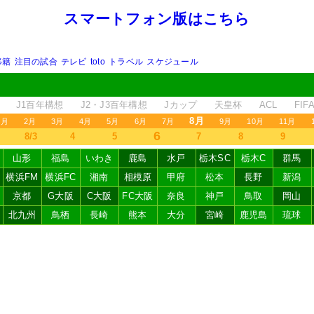
スマートフォン版はこちら
移籍
注目の試合
テレビ
toto
トラベル
スケジュール
J1百年構想
J2・J3百年構想
Jカップ
天皇杯
ACL
FI
8月
1月
2月
3月
4月
5月
6月
7月
9月
10月
11月
6
8/3
4
5
7
8
9
山形
福島
いわき
鹿島
水戸
栃木SC
栃木C
群馬
横浜FM
横浜FC
湘南
相模原
甲府
松本
長野
新潟
京都
G大阪
C大阪
FC大阪
奈良
神戸
鳥取
岡山
北九州
鳥栖
長崎
熊本
大分
宮崎
鹿児島
琉球