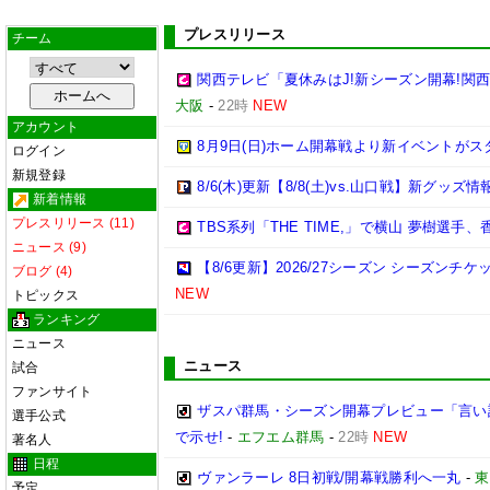
プレスリリース
チーム
関西テレビ「夏休みはJ!新シーズン開幕!関
大阪
-
22時
NEW
アカウント
8月9日(日)ホーム開幕戦より新イベントがス
ログイン
新規登録
8/6(木)更新【8/8(土)vs.山口戦】新グッズ情
新着情報
プレスリリース (11)
TBS系列「THE TIME,」で横山 夢樹選
ニュース (9)
【8/6更新】2026/27シーズン シーズ
ブログ (4)
NEW
トピックス
ランキング
ニュース
ニュース
試合
ファンサイト
ザスパ群馬・シーズン開幕プレビュー「言い
選手公式
で示せ!
-
エフエム群馬
-
22時
NEW
著名人
日程
ヴァンラーレ 8日初戦/開幕戦勝利へ一丸
-
東
予定