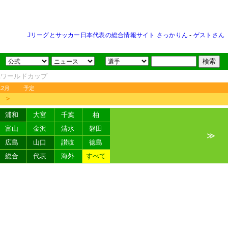
Jリーグとサッカー日本代表の総合情報サイト さっかりん
-
ゲストさん
FAワールドカップ
12月
予定
＞
浦和
大宮
千葉
柏
富山
金沢
清水
磐田
≫
広島
山口
讃岐
徳島
総合
代表
海外
すべて