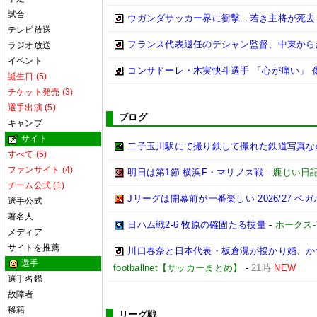
試合
ウガンダサッカー界に衝撃…若き主将が死去
テレビ放送
フランス代表退任のデシャン監督、中東から
ラジオ放送
イベント
コンサドーレ・木実快斗選手 「心が痛い」 
誕生日 (5)
チケット発売 (3)
選手出演 (5)
ブログ
キャンプ
サイト
二子玉川駅にて撮り鉄して撮れた鉄道写真なのだ!! (
すべて (5)
ファンサイト (4)
明日は第1節 横浜F・マリノス戦
-
鹿じい日
チーム公式 (1)
Jリーグは開幕前が一番楽しい 2026/27 ベ
選手公式
著名人
日ハム戦2-6 牧原の確固たる技量
-
ホークス-
メディア
サイトを推薦
川口春奈と日本代表・板倉滉が授かり婚、か
選手
footballnet【サッカーまとめ】
-
21時
NEW
選手名鑑
故障者
移籍
リーグ戦