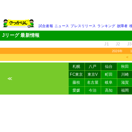
試合速報
ニュース
プレスリリース
ランキング
故障者
Jリーグ 最新情報
J1
J2
J3
2026年
＜
札幌
八戸
仙台
秋田
FC東京
東京V
町田
川崎
≪
藤枝
名古屋
岐阜
滋賀
愛媛
今治
高知
福岡