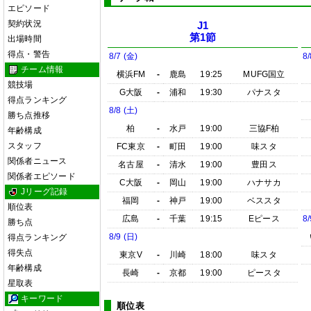
エピソード
契約状況
J1
第1節
出場時間
得点・警告
8/7 (金)
8/
チーム情報
横浜FM
-
鹿島
19:25
MUFG国立
競技場
G大阪
-
浦和
19:30
パナスタ
得点ランキング
8/8 (土)
勝ち点推移
柏
-
水戸
19:00
三協F柏
年齢構成
スタッフ
FC東京
-
町田
19:00
味スタ
関係者ニュース
名古屋
-
清水
19:00
豊田ス
関係者エピソード
C大阪
-
岡山
19:00
ハナサカ
Jリーグ記録
福岡
-
神戸
19:00
ベススタ
順位表
広島
-
千葉
19:15
Eピース
8/
勝ち点
8/9 (日)
得点ランキング
得失点
東京V
-
川崎
18:00
味スタ
年齢構成
長崎
-
京都
19:00
ピースタ
星取表
キーワード
順位表