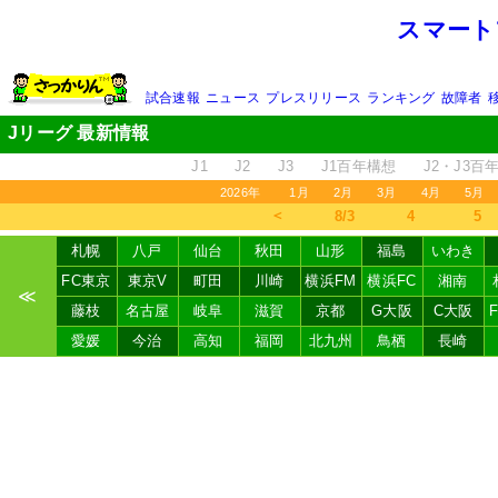
スマート
試合速報
ニュース
プレスリリース
ランキング
故障者
Jリーグ 最新情報
J1
J2
J3
J1百年構想
J2・J3百
2026年
1月
2月
3月
4月
5月
＜
8/3
4
5
札幌
八戸
仙台
秋田
山形
福島
いわき
FC東京
東京V
町田
川崎
横浜FM
横浜FC
湘南
≪
藤枝
名古屋
岐阜
滋賀
京都
G大阪
C大阪
愛媛
今治
高知
福岡
北九州
鳥栖
長崎