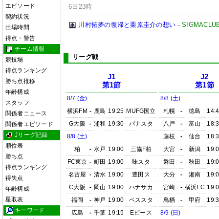
エピソード
6日23時
契約状況
川村拓夢の復帰と栗原圭介の想い
-
SIGMACLU
出場時間
得点・警告
チーム情報
リーグ戦
競技場
得点ランキング
J1
J2
勝ち点推移
第1節
第1節
年齢構成
8/7 (金)
8/8 (土)
スタッフ
横浜FM
-
鹿島
19:25
MUFG国立
札幌
-
徳島
14:
関係者ニュース
G大阪
-
浦和
19:30
パナスタ
八戸
-
富山
18:
関係者エピソード
Jリーグ記録
8/8 (土)
藤枝
-
仙台
18:
順位表
柏
-
水戸
19:00
三協F柏
大宮
-
新潟
19:
勝ち点
FC東京
-
町田
19:00
味スタ
磐田
-
秋田
19:
得点ランキング
名古屋
-
清水
19:00
豊田ス
大分
-
湘南
19:
得失点
C大阪
-
岡山
19:00
ハナサカ
宮崎
-
横浜FC
19:
年齢構成
星取表
福岡
-
神戸
19:00
ベススタ
鳥栖
-
甲府
19:
キーワード
広島
-
千葉
19:15
Eピース
8/9 (日)