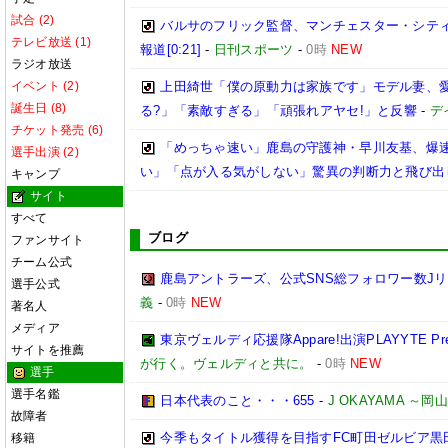
試合 (2)
バルサのフリック監督、マンチェスター・シティ
テレビ放送 (1)
報道[0:21]
-
日刊スポーツ
-
0時
NEW
ラジオ放送
イベント (2)
上田綺世「僕の原動力は家族です」モデル妻、
誕生日 (8)
る?」「素敵すぎる」「頑張れアヤセ!」と反響
-
デ
チケット発売 (6)
「めっちゃ速い」鹿島の守護神・早川友基、爆速
選手出演 (2)
い」「点が入る気がしない」驚異の判断力と飛び出
キャンプ
サイト
すべて
ブログ
ファンサイト
チーム公式
鹿島アントラーズ、公式SNS総フォロワー数J
選手公式
義
-
0時
NEW
著名人
メディア
東京ヴェルディ応援隊Appare!出演PLAYYTE Pre
サイトを推薦
が行く。ヴェルディと共に。
-
0時
NEW
選手
選手名鑑
日本代表のこと・・・655
-
J OKAYAMA 
故障者
今季もタイトル獲得を目指すFC町田ゼルビア黒
移籍