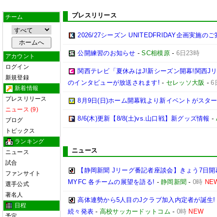
プレスリリース
チーム
2026/27シーズン UNITEDFRIDAY企画実施の
公開練習のお知らせ
-
SC相模原
-
6日23時
アカウント
ログイン
関西テレビ「夏休みはJ!新シーズン開幕!関西J
新規登録
のインタビューが放送されます!
-
セレッソ大阪
-
6
新着情報
プレスリリース
8月9日(日)ホーム開幕戦より新イベントがスター
ニュース (9)
8/6(木)更新【8/8(土)vs.山口戦】新グッズ情報
-
ブログ
トピックス
ランキング
ニュース
ニュース
試合
【静岡新聞 Jリーグ番記者座談会】きょう7日開
ファンサイト
MYFC 各チームの展望を語る!
-
静岡新聞
-
0時
NE
選手公式
著名人
高体連勢から5人目のJクラブ加入内定者が誕生!
日程
続々発表
-
高校サッカードットコム
-
0時
NEW
予定