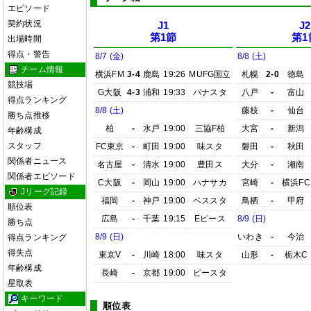
エピソード
契約状況
J1
J2
第1節
第1
出場時間
得点・警告
8/7 (金)
8/8 (土)
チーム情報
横浜FM
3-4
鹿島
19:26
MUFG国立
札幌
2-0
徳島
競技場
G大阪
4-3
浦和
19:33
パナスタ
八戸
-
富山
得点ランキング
8/8 (土)
藤枝
-
仙台
勝ち点推移
柏
-
水戸
19:00
三協F柏
大宮
-
新潟
年齢構成
スタッフ
FC東京
-
町田
19:00
味スタ
磐田
-
秋田
関係者ニュース
名古屋
-
清水
19:00
豊田ス
大分
-
湘南
関係者エピソード
C大阪
-
岡山
19:00
ハナサカ
宮崎
-
横浜FC
Jリーグ記録
福岡
-
神戸
19:00
ベススタ
鳥栖
-
甲府
順位表
広島
-
千葉
19:15
Eピース
8/9 (日)
勝ち点
8/9 (日)
いわき
-
今治
得点ランキング
得失点
東京V
-
川崎
18:00
味スタ
山形
-
栃木C
年齢構成
長崎
-
京都
19:00
ピースタ
星取表
キーワード
順位表