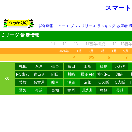
スマート
試合速報
ニュース
プレスリリース
ランキング
故障者
Jリーグ 最新情報
J1
J2
J3
J1百年構想
J2・J3百
2026年
1月
2月
3月
4月
5月
＜
8/5
6
7
札幌
八戸
仙台
秋田
山形
福島
いわき
FC東京
東京V
町田
川崎
横浜FM
横浜FC
湘南
≪
藤枝
名古屋
岐阜
滋賀
京都
G大阪
C大阪
愛媛
今治
高知
福岡
北九州
鳥栖
長崎