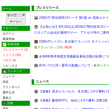
プレスリリース
チーム
2026/27 明治安田J3リーグ 第1節 vs 高知ユ
【お知らせ】8月15日(土)2026/27明治安田J
アカウント
スタジアム仙台)の観戦マナー、アクセス等のご案
ログイン
新規登録
2026/27シーズン 名古屋グランパス オフィシャル
新着情報
屋グランパス
-
20時
NEW
プレスリリース (3)
ニュース (36)
令和8年熊本地震災害義援金募金活動の結果につ
ブログ (4)
田中パウロ淳一選手の負傷について
-
栃木シテ
トピックス
ランキング
ニュース
ニュース
試合
ファンサイト
【速報】清水エスパルス、名古屋に1-0で勝利 J
選手公式
著名人
【速報】藤枝MYFC、仙台に2-0で勝利 J2第1節
日程
予定