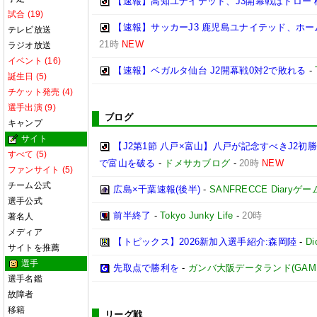
【速報】高知ユナイテッド、J3開幕戦はドロー 
試合 (19)
【速報】サッカーJ3 鹿児島ユナイテッド、ホー
テレビ放送
21時
NEW
ラジオ放送
イベント (16)
【速報】ベガルタ仙台 J2開幕戦0対2で敗れる
-
誕生日 (5)
チケット発売 (4)
選手出演 (9)
ブログ
キャンプ
サイト
【J2第1節 八戸×富山】八戸が記念すべきJ2
すべて (5)
で富山を破る
-
ドメサカブログ
-
20時
NEW
ファンサイト (5)
チーム公式
広島×千葉速報(後半)
-
SANFRECCE Diaryゲ
選手公式
前半終了
-
Tokyo Junky Life
-
20時
著名人
メディア
【トピックス】2026新加入選手紹介:森岡陸
-
D
サイトを推薦
選手
先取点で勝利を
-
ガンバ大阪データランド(GAMBA O
選手名鑑
故障者
移籍
リーグ戦