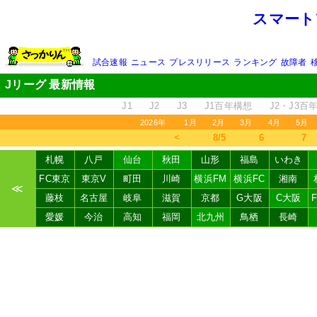
スマート
試合速報
ニュース
プレスリリース
ランキング
故障者
Jリーグ 最新情報
J1
J2
J3
J1百年構想
J2・J3百
2026年
1月
2月
3月
4月
5月
＜
8/5
6
7
札幌
八戸
仙台
秋田
山形
福島
いわき
FC東京
東京V
町田
川崎
横浜FM
横浜FC
湘南
≪
藤枝
名古屋
岐阜
滋賀
京都
G大阪
C大阪
愛媛
今治
高知
福岡
北九州
鳥栖
長崎