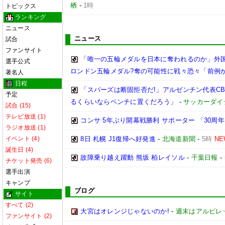
栖
-
1時
トピックス
ランキング
ニュース
ニュース
試合
ファンサイト
「唯一の五輪メダルを日本に奪われるのか」外国
選手公式
ロンドン五輪メダル?奪の可能性に戦々恐々「前例
著名人
日程
「スパーズは断固拒否だ!」アルゼンチン代表CB
予定
るくらいならベンチに置くだろう」
-
サッカーダイ
試合 (15)
テレビ放送 (1)
コンサ 5年ぶり開幕戦勝利 サポーター 「30周
ラジオ放送 (1)
イベント (4)
8日 札幌 J1復帰へ好発進
-
北海道新聞
-
5時
NE
誕生日 (4)
故障乗り越え躍動 熊坂 柏レイソル
-
千葉日報
-
チケット発売 (6)
選手出演
キャンプ
ブログ
サイト
すべて (2)
大宮はオレンジじゃないのか!
-
週末はアルビレ
ファンサイト (2)