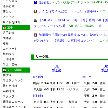
チーム公式
怪我日記
-
ガンバ大阪データランド(GAMBA OSAKA
選手公式
よくこれで済んだな・・・という開幕戦
-
アウェ
著名人
メディア
【SIGMACLUB NEWS 8月8日号】広島 3
サイトを推薦
クリーンシートで快勝
-
SIGMACLUBweb
-
2時
選手
選手名鑑
加藤徹也「僕たちは昇格すると心に決めている
故障者
だけれども」【第1節・大宮戦後コメント】
-
ニイ
移籍
エピソード
契約状況
リーグ戦
出場時間
得点・警告
J1
J2
チーム情報
第1節
第1
競技場
8/7 (金)
8/8 (土)
得点ランキング
横浜FM
3-4
鹿島
19:26
MUFG国立
札幌
2-0
徳島
勝ち点推移
G大阪
4-3
浦和
19:33
パナスタ
八戸
2-0
富山
年齢構成
8/8 (土)
藤枝
2-0
仙台
スタッフ
関係者ニュース
名古屋
0-1
清水
19:03
豊田ス
大宮
1-0
新潟
関係者エピソード