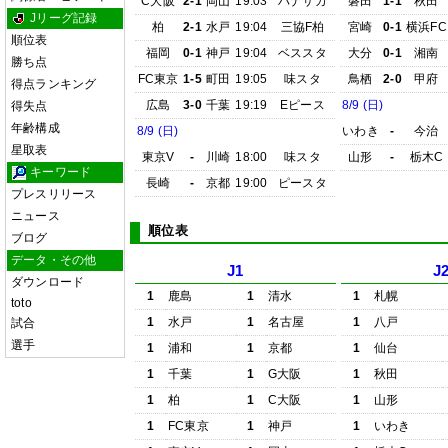
C大阪
2-1
岡山
19:03
ハナサカ
磐田
1-1
秋田
Jリーグ記録
柏
2-1
水戸
19:04
三協F柏
宮崎
0-1
横浜FC
順位表
福岡
0-1
神戸
19:04
ベススタ
大分
0-1
湘南
勝ち点
FC東京
1-5
町田
19:05
味スタ
鳥栖
2-0
甲府
得点ランキング
広島
3-0
千葉
19:19
Eピース
8/9 (日)
得失点
年齢構成
8/9 (日)
いわき
-
今治
星取表
東京V
-
川崎
18:00
味スタ
山形
-
栃木C
キーワード
長崎
-
京都
19:00
ピースタ
プレスリリース
ニュース
順位表
ブログ
データ・その他
J1
J
ダウンロード
1
鹿島
1
清水
1
札幌
toto
1
水戸
1
名古屋
1
八戸
試合
選手
1
浦和
1
京都
1
仙台
1
千葉
1
G大阪
1
秋田
1
柏
1
C大阪
1
山形
1
FC東京
1
神戸
1
いわき