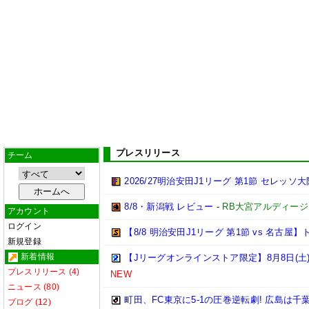
プレスリリース
チーム
2026/27明治安田J1リーグ 第1節 セレッ
8/8・新潟戦 レビュー
-
RB大宮アルディージ
アカウント
ログイン
【8/8 明治安田J1リーグ 第1節 vs 名古
新規登録
新着情報
【Jリーグオンラインストア限定】8月8日(土)
プレスリリース (4)
NEW
ニュース (80)
町田、FC東京に5-1の圧巻逆転劇! 広島は千
ブログ (12)