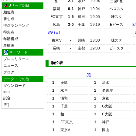
柏
2-1
水戸
19:04
三協F柏
Jリーグ記録
福岡
0-1
神戸
19:04
ベススタ
順位表
FC東京
1-5
町田
19:05
味スタ
勝ち点
広島
3-0
千葉
19:19
Eピース
8/
得点ランキング
得失点
8/9 (日)
年齢構成
東京V
-
川崎
18:00
味スタ
星取表
長崎
-
京都
19:00
ピースタ
キーワード
プレスリリース
順位表
ニュース
ブログ
J1
データ・その他
1
鹿島
1
清水
ダウンロード
1
水戸
1
名古屋
toto
試合
1
浦和
1
京都
選手
1
千葉
1
G大阪
1
柏
1
C大阪
1
FC東京
1
神戸
1
東京V
1
岡山