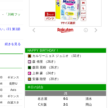
】
-
「川崎フッ
/J1 第1節
続きを見る
HAPPY BIRTHDAY !
カルリーニョス ジュニオ
（32才）
森 侑里
（26才）
森田 晃樹
（26才）
上林 豪
（24才）
03
ギオンス
安藤 陸登
（20才）
04
長野U
本日の試合
03
Axis
J1
03
ギケンス
名古屋
0-1
清水
04
白波スタ
C大阪
2-1
岡山