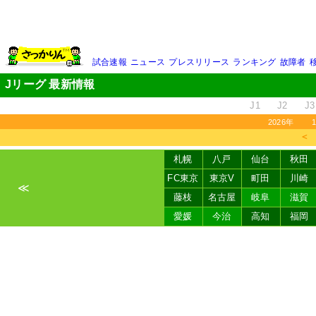
試合速報
ニュース
プレスリリース
ランキング
故障者
Jリーグ 最新情報
J1
J2
J3
2026年
＜
札幌
八戸
仙台
秋田
FC東京
東京V
町田
川崎
≪
藤枝
名古屋
岐阜
滋賀
愛媛
今治
高知
福岡