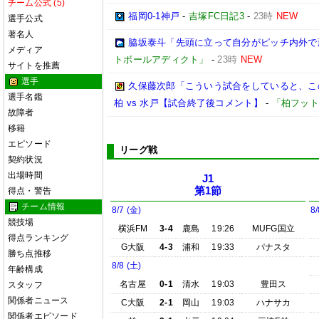
チーム公式 (5)
福岡0-1神戸
-
吉塚FC日記3
-
23時
NEW
選手公式
著名人
脇坂泰斗「先頭に立って自分がピッチ内外で頑
メディア
トボールアディクト」
-
23時
NEW
サイトを推薦
選手
久保藤次郎「こういう試合をしていると、この
選手名鑑
柏 vs 水戸【試合終了後コメント】
-
「柏フット
故障者
移籍
エピソード
リーグ戦
契約状況
出場時間
J1
第1節
得点・警告
チーム情報
8/7 (金)
8/
競技場
横浜FM
3-4
鹿島
19:26
MUFG国立
得点ランキング
G大阪
4-3
浦和
19:33
パナスタ
勝ち点推移
8/8 (土)
年齢構成
名古屋
0-1
清水
19:03
豊田ス
スタッフ
関係者ニュース
C大阪
2-1
岡山
19:03
ハナサカ
関係者エピソード