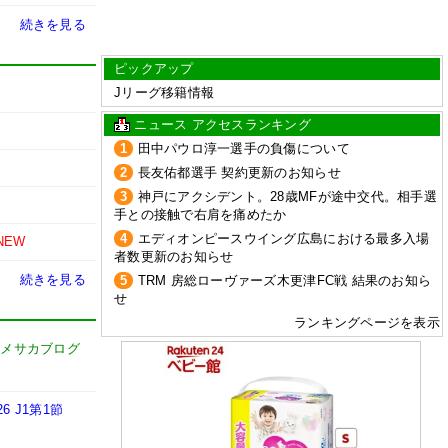
続きを見る
ピックアップ
Jリーグ移籍情報
ニュース アクセスランキング
1
田中パウロ淳一選手の負傷について
2
長友佑都選手 契約更新のお知らせ
3
神戸にアクシデント。28歳MFが途中交代。相手選
手との接触で右肩を痛めたか
4
エディオンピースウイング広島における最多入場
NEW
者数更新のお知らせ
続きを見る
5
TRM 房総ローヴァーズ木更津FC戦 結果のお知ら
せ
ランキングページを表示
ドメサカブログ
 J1第1節