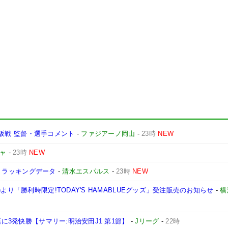
ソ大阪戦 監督・選手コメント
-
ファジアーノ岡山
-
23時
NEW
ャ
-
23時
NEW
屋】トラッキングデータ
-
清水エスパルス
-
23時
NEW
より「勝利時限定!TODAY'S HAMABLUEグッズ」受注販売のお知らせ
-
横
葉に3発快勝【サマリー:明治安田J1 第1節】
-
Jリーグ
-
22時