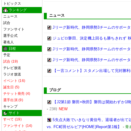
トピックス
ランキング
ニュース
ニュース
試合
Jリーグ新時代、静岡県勢3チームのサポータ
ファンサイト
選手公式
ジュビロ磐田、決定機上回るも勝ちきれず 秋田
著名人
日程
Jリーグ新時代、静岡県勢3チームのサポータ
予定
Jリーグ新時代、静岡県勢3チームのサポータ
試合 (19)
テレビ放送
【一言コメント】スタメン出場して完封勝利
ラジオ放送
イベント (16)
誕生日 (5)
ブログ
チケット発売 (4)
選手出演 (9)
【J2第1節 磐田×秋田】磐田は開始わずか
キャンプ
-
23時
NEW
サイト
すべて (19)
5失点大敗でいきなり黄信号。退場者が出て以
ファンサイト (14)
vs. FC町田ゼルビア(HOME)Report第1報】
-
青