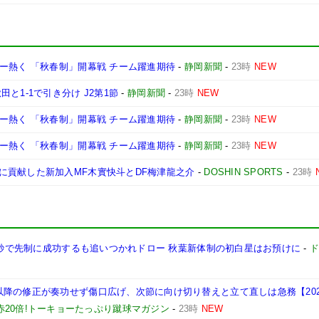
ー熱く 「秋春制」開幕戦 チーム躍進期待
-
静岡新聞
-
23時
NEW
と1-1で引き分け J2第1節
-
静岡新聞
-
23時
NEW
ー熱く 「秋春制」開幕戦 チーム躍進期待
-
静岡新聞
-
23時
NEW
ー熱く 「秋春制」開幕戦 チーム躍進期待
-
静岡新聞
-
23時
NEW
に貢献した新加入MF木實快斗とDF梅津龍之介
-
DOSHIN SPORTS
-
23時
18秒で先制に成功するも追いつかれドロー 秋葉新体制の初白星はお預けに
-
降の修正が奏功せず傷口広げ、次節に向け切り替えと立て直しは急務【2026
赤20倍!トーキョーたっぷり蹴球マガジン
-
23時
NEW