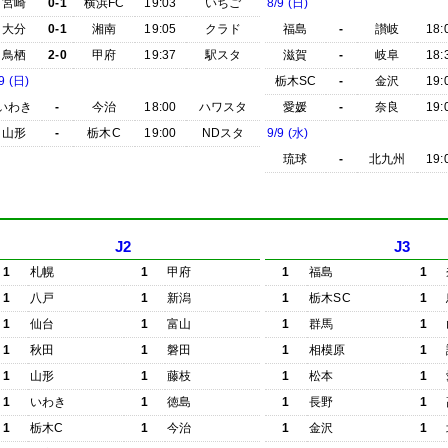
宮崎
0-1
横浜FC
19:03
いちご
8/9 (日)
大分
0-1
湘南
19:05
クラド
福島
-
讃岐
18:
鳥栖
2-0
甲府
19:37
駅スタ
滋賀
-
岐阜
18:
9 (日)
栃木SC
-
金沢
19:
いわき
-
今治
18:00
ハワスタ
愛媛
-
奈良
19:
山形
-
栃木C
19:00
NDスタ
9/9 (水)
琉球
-
北九州
19:
J2
J3
1
札幌
1
甲府
1
福島
1
1
八戸
1
新潟
1
栃木SC
1
1
仙台
1
富山
1
群馬
1
1
秋田
1
磐田
1
相模原
1
1
山形
1
藤枝
1
松本
1
1
いわき
1
徳島
1
長野
1
1
栃木C
1
今治
1
金沢
1