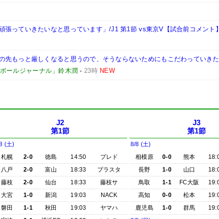
張っていきたいなと思っています」/J1 第1節 vs東京V【試合前コメント
先もっと厳しくなると思うので、そうならないためにもこだわっていきたい」
ボールジャーナル」鈴木潤
-
23時
NEW
J2
J3
第1節
第1節
8 (土)
8/8 (土)
札幌
2-0
徳島
14:50
プレド
相模原
0-0
熊本
18:
八戸
2-0
富山
18:33
プラスタ
長野
1-0
山口
18:
藤枝
2-0
仙台
18:33
藤枝サ
鳥取
1-1
FC大阪
19:
大宮
1-0
新潟
19:03
NACK
高知
0-0
松本
19:
磐田
1-1
秋田
19:03
ヤマハ
鹿児島
1-0
群馬
19: