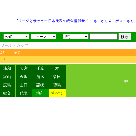
Jリーグとサッカー日本代表の総合情報サイト さっかりん
-
ゲストさん
FAワールドカップ
12月
予定
＞
浦和
大宮
千葉
柏
富山
金沢
清水
磐田
≫
広島
山口
讃岐
徳島
総合
代表
海外
すべて