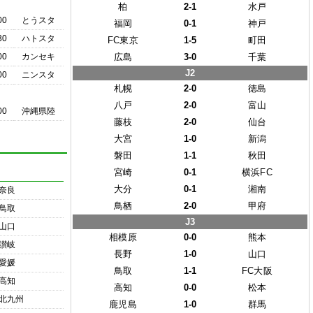
柏
2-1
水戸
00
とうスタ
福岡
0-1
神戸
30
ハトスタ
FC東京
1-5
町田
00
カンセキ
広島
3-0
千葉
J2
00
ニンスタ
札幌
2-0
徳島
八戸
2-0
富山
00
沖縄県陸
藤枝
2-0
仙台
大宮
1-0
新潟
磐田
1-1
秋田
宮崎
0-1
横浜FC
大分
0-1
湘南
奈良
鳥栖
2-0
甲府
鳥取
J3
山口
相模原
0-0
熊本
讃岐
長野
1-0
山口
愛媛
鳥取
1-1
FC大阪
高知
高知
0-0
松本
北九州
鹿児島
1-0
群馬