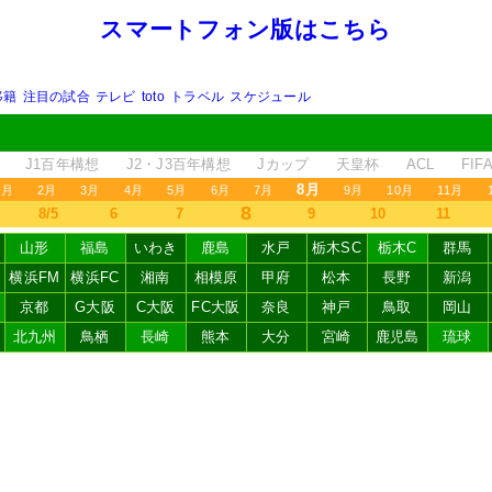
スマートフォン版はこちら
移籍
注目の試合
テレビ
toto
トラベル
スケジュール
J1百年構想
J2・J3百年構想
Jカップ
天皇杯
ACL
FI
8月
1月
2月
3月
4月
5月
6月
7月
9月
10月
11月
8
8/5
6
7
9
10
11
山形
福島
いわき
鹿島
水戸
栃木SC
栃木C
群馬
横浜FM
横浜FC
湘南
相模原
甲府
松本
長野
新潟
京都
G大阪
C大阪
FC大阪
奈良
神戸
鳥取
岡山
北九州
鳥栖
長崎
熊本
大分
宮崎
鹿児島
琉球