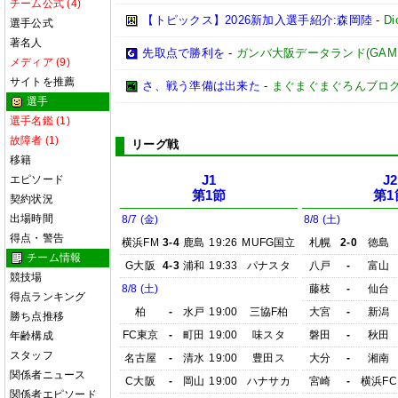
チーム公式 (4)
【トピックス】2026新加入選手紹介:森岡陸
-
D
選手公式
著名人
先取点で勝利を
-
ガンバ大阪データランド(GAMBA O
メディア (9)
サイトを推薦
さ、戦う準備は出来た
-
まぐまぐまぐろんブロ
選手
選手名鑑 (1)
故障者 (1)
リーグ戦
移籍
エピソード
J1
J2
第1節
第1
契約状況
出場時間
8/7 (金)
8/8 (土)
得点・警告
横浜FM
3-4
鹿島
19:26
MUFG国立
札幌
2-0
徳島
チーム情報
G大阪
4-3
浦和
19:33
パナスタ
八戸
-
富山
競技場
8/8 (土)
藤枝
-
仙台
得点ランキング
柏
-
水戸
19:00
三協F柏
大宮
-
新潟
勝ち点推移
FC東京
-
町田
19:00
味スタ
磐田
-
秋田
年齢構成
スタッフ
名古屋
-
清水
19:00
豊田ス
大分
-
湘南
関係者ニュース
C大阪
-
岡山
19:00
ハナサカ
宮崎
-
横浜FC
関係者エピソード