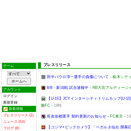
プレスリリース
チーム
田中パウロ淳一選手の負傷について
-
栃木シテ
8/8・新潟戦 試合速報中
-
RB大宮アルディージ
アカウント
ログイン
【U-15】JCYインターシティトリムカップ(U-1
新規登録
雅FC
-
19時
新着情報
プレスリリース (2)
長友佑都選手 契約更新のお知らせ
-
FC東京
-
1
ニュース (50)
【コジマ×ビックカメラ】「ベガルタ仙台 開幕
ブログ (8)