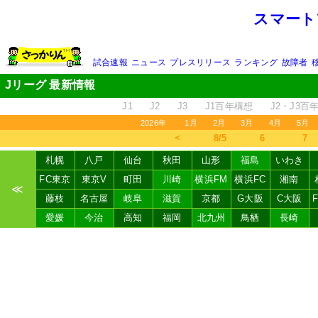
スマート
試合速報
ニュース
プレスリリース
ランキング
故障者
Jリーグ 最新情報
J1
J2
J3
J1百年構想
J2・J3百
2026年
1月
2月
3月
4月
5月
＜
8/5
6
7
札幌
八戸
仙台
秋田
山形
福島
いわき
FC東京
東京V
町田
川崎
横浜FM
横浜FC
湘南
≪
藤枝
名古屋
岐阜
滋賀
京都
G大阪
C大阪
愛媛
今治
高知
福岡
北九州
鳥栖
長崎