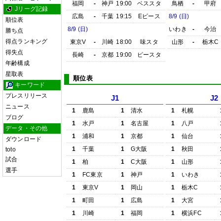
福岡
-
神戸
19:00
ベススタ
鳥栖
-
甲府
Jリーグ記録
広島
-
千葉
19:15
Eピース
8/9 (日)
順位表
8/9 (日)
いわき
-
今治
勝ち点
得点ランキング
東京V
-
川崎
18:00
味スタ
山形
-
栃木C
得失点
長崎
-
京都
19:00
ピースタ
年齢構成
星取表
順位表
キーワード
プレスリリース
J1
J2
ニュース
1
鹿島
1
清水
1
札幌
ブログ
1
水戸
1
名古屋
1
八戸
データ・その他
1
浦和
1
京都
1
仙台
ダウンロード
1
千葉
1
G大阪
1
秋田
toto
試合
1
柏
1
C大阪
1
山形
選手
1
FC東京
1
神戸
1
いわき
1
東京V
1
岡山
1
栃木C
1
町田
1
広島
1
大宮
1
川崎
1
福岡
1
横浜FC