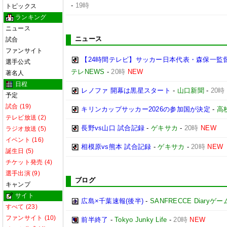
-
19時
トピックス
ランキング
ニュース
ニュース
試合
ファンサイト
【24時間テレビ】サッカー日本代表・森保一監
選手公式
テレNEWS
-
20時
NEW
著名人
日程
レノファ 開幕は黒星スタート
-
山口新聞
-
20時
予定
試合 (19)
キリンカップサッカー2026の参加国が決定
-
高
テレビ放送 (2)
長野vs山口 試合記録
-
ゲキサカ
-
20時
NEW
ラジオ放送 (5)
イベント (16)
相模原vs熊本 試合記録
-
ゲキサカ
-
20時
NEW
誕生日 (5)
チケット発売 (4)
選手出演 (9)
ブログ
キャンプ
サイト
広島×千葉速報(後半)
-
SANFRECCE Diaryゲ
すべて (23)
ファンサイト (10)
前半終了
-
Tokyo Junky Life
-
20時
NEW