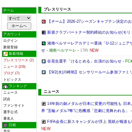
プレスリリース
チーム
【チーム】2026-27シーズンキャプテン決定の
新規クラブパートナー契約締結のお知らせ(モリ
アカウント
ログイン
湘南ベルマーレアカデミー選抜「U-12ジュニア
新規登録
せ
-
湘南ベルマーレ
-
17時
NEW
新着情報
プレスリリース (2)
谷晃生選手「けるとめる」出演のお知らせ
-
F
ニュース (20)
【9/2(水)川崎戦】センサリールーム参加ファ
ブログ (7)
トピックス
ランキング
ニュース
ニュース
試合
14年前の銅メダルが日本に変更の可能性も 日
ファンサイト
界 “五輪メダル?奪”に危機感「悲劇に見舞われる」
選手公式
著名人
FIFA会長に新スキャンダルが浮上 英紙が報道も
日程
NEW
予定