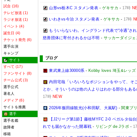
試合 (16)
山形vs栃木C スタメン発表
-
ゲキサカ
-
17時
N
テレビ放送 (1)
いわきvs今治 スタメン発表
-
ゲキサカ
-
17時
N
ラジオ放送 (1)
イベント (4)
もういらないわ。イングランド代表で“冷遇”さ
誕生日 (4)
慈善団体に寄付されるかは不明
-
サッカーダイジェ
チケット発売 (6)
選手出演
キャンプ
ブログ
サイト
すべて (17)
東武東上線30000系
-
Kobby loves 埼玉&レッズ
ファンサイト (8)
チーム公式 (3)
内田宅哉「いろいろなポジションをやって、そ
選手公式
とか、そういうのは他の人よりはわかる部分もあるの
著名人
17時
NEW
メディア (6)
サイトを推薦
2026年飯田線観光(小和田駅、大嵐駅)
-
関東ブリ
選手
【J2リーグ第1節】藤枝MYFC 2-0 ベガルタ
選手名鑑
れでも届かなかった開幕戦
-
リビング de Jラボ
-
1
故障者
移籍