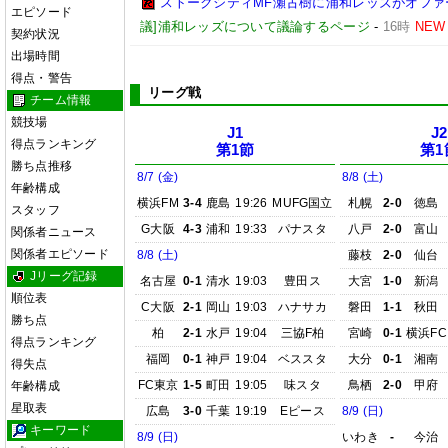
ストークシティMF瀬古樹に浦和レッズがオフ
エピソード
議]浦和レッズについて議論するページ
-
16時
NEW
契約状況
出場時間
得点・警告
リーグ戦
チーム情報
競技場
J1
J2
得点ランキング
第1節
第1
勝ち点推移
8/7 (金)
8/8 (土)
年齢構成
横浜FM
3-4
鹿島
19:26
MUFG国立
札幌
2-0
徳島
スタッフ
G大阪
4-3
浦和
19:33
パナスタ
八戸
2-0
富山
関係者ニュース
関係者エピソード
8/8 (土)
藤枝
2-0
仙台
Jリーグ記録
名古屋
0-1
清水
19:03
豊田ス
大宮
1-0
新潟
順位表
C大阪
2-1
岡山
19:03
ハナサカ
磐田
1-1
秋田
勝ち点
柏
2-1
水戸
19:04
三協F柏
宮崎
0-1
横浜FC
得点ランキング
福岡
0-1
神戸
19:04
ベススタ
大分
0-1
湘南
得失点
FC東京
1-5
町田
19:05
味スタ
鳥栖
2-0
甲府
年齢構成
星取表
広島
3-0
千葉
19:19
Eピース
8/9 (日)
キーワード
8/9 (日)
いわき
-
今治