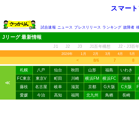
スマート
試合速報
ニュース
プレスリリース
ランキング
故障者
Jリーグ 最新情報
J1
J2
J3
J1百年構想
J2・J3百
2026年
1月
2月
3月
4月
5月
＜
8/6
7
8
札幌
八戸
仙台
秋田
山形
福島
いわき
FC東京
東京V
町田
川崎
横浜FM
横浜FC
湘南
≪
藤枝
名古屋
岐阜
滋賀
京都
G大阪
C大阪
愛媛
今治
高知
福岡
北九州
鳥栖
長崎