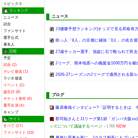
トピックス
ランキング
ニュース
ニュース
試合
J3優勝予想ランキング|オッズで見る昇格有力チー
ファンサイト
選手公式
助っ人「9人」の京都に補強「0人」の名古屋
著名人
日程
27歳サッカー選手、強盗に石で殴られて死
予定
Jリーグ、熊本地震への義援金1000万円を拠出
試合 (2)
テレビ放送 (1)
2026-27シーズンのJリーグで適用される
ラジオ放送
イベント (2)
誕生日 (8)
ブログ
チケット発売 (6)
選手出演 (4)
藤原奏哉インタビュー?「証明するときは、今」【Voi
キャンプ
郡司聡さんとJ1リーグ第1節「ガンバ大阪vs
サイト
すべて (17)
ッズについて議論するページ
-
17時
NEW
ファンサイト (10)
勇敢な思考を形に。Jクラブ相手にもブレイブフ