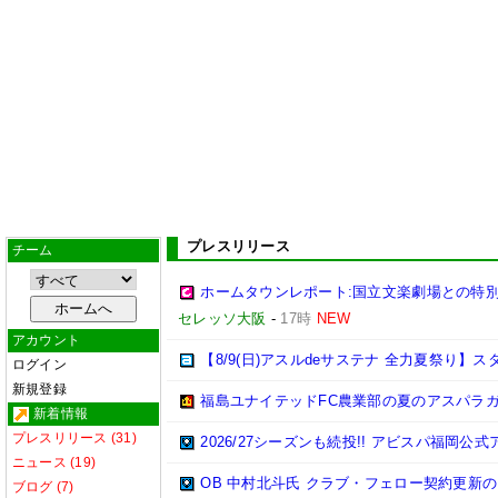
プレスリリース
チーム
ホームタウンレポート:国立文楽劇場との特
セレッソ大阪
-
17時
NEW
アカウント
【8/9(日)アスルdeサステナ 全力夏祭り
ログイン
新規登録
福島ユナイテッドFC農業部の夏のアスパラ
新着情報
プレスリリース (31)
2026/27シーズンも続投!! アビスパ福岡公
ニュース (19)
OB 中村北斗氏 クラブ・フェロー契約更新
ブログ (7)