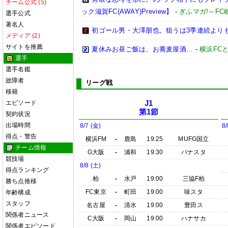
チーム公式 (5)
ック滋賀FC(AWAY)Preview】
-
ぎふマガ!～F
選手公式
著名人
初ゴール男・大澤朋也。狙うは3季連続より
メディア (2)
サイトを推薦
夏休みお昼ご飯は、お蕎麦屋酒…
-
横浜FC
選手
選手名鑑
故障者
リーグ戦
移籍
エピソード
J1
第1節
契約状況
出場時間
8/7 (金)
8/
得点・警告
横浜FM
-
鹿島
19:25
MUFG国立
チーム情報
G大阪
-
浦和
19:30
パナスタ
競技場
8/8 (土)
得点ランキング
柏
-
水戸
19:00
三協F柏
勝ち点推移
FC東京
-
町田
19:00
味スタ
年齢構成
スタッフ
名古屋
-
清水
19:00
豊田ス
関係者ニュース
C大阪
-
岡山
19:00
ハナサカ
関係者エピソード