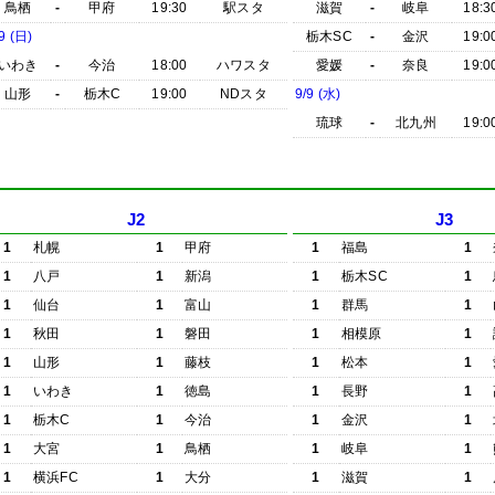
鳥栖
-
甲府
19:30
駅スタ
滋賀
-
岐阜
18:3
9 (日)
栃木SC
-
金沢
19:0
いわき
-
今治
18:00
ハワスタ
愛媛
-
奈良
19:0
山形
-
栃木C
19:00
NDスタ
9/9 (水)
琉球
-
北九州
19:0
J2
J3
1
札幌
1
甲府
1
福島
1
1
八戸
1
新潟
1
栃木SC
1
1
仙台
1
富山
1
群馬
1
1
秋田
1
磐田
1
相模原
1
1
山形
1
藤枝
1
松本
1
1
いわき
1
徳島
1
長野
1
1
栃木C
1
今治
1
金沢
1
1
大宮
1
鳥栖
1
岐阜
1
1
横浜FC
1
大分
1
滋賀
1