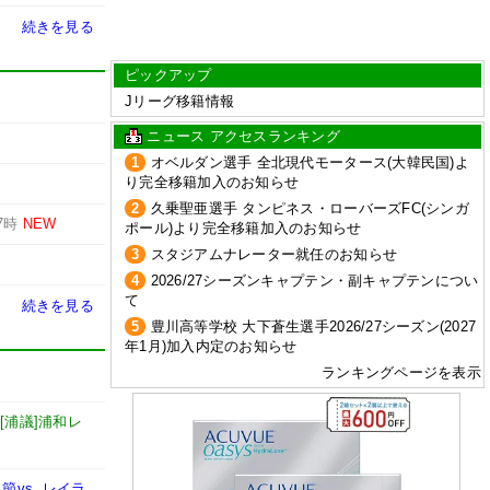
続きを見る
ピックアップ
Jリーグ移籍情報
ニュース アクセスランキング
1
オベルダン選手 全北現代モータース(大韓民国)よ
り完全移籍加入のお知らせ
2
久乗聖亜選手 タンピネス・ローバーズFC(シンガ
7時
NEW
ポール)より完全移籍加入のお知らせ
3
スタジアムナレーター就任のお知らせ
4
2026/27シーズンキャプテン・副キャプテンについ
て
続きを見る
5
豊川高等学校 大下蒼生選手2026/27シーズン(2027
年1月)加入内定のお知らせ
ランキングページを表示
-
[浦議]浦和レ
vs. レイラ