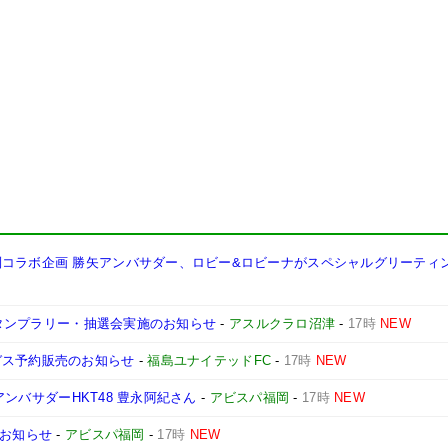
別コラボ企画 勝矢アンバサダー、ロビー&ロビーナがスペシャルグリーティン
】スタンプラリー・抽選会実施のお知らせ
-
アスルクラロ沼津
-
17時
NEW
ガス予約販売のお知らせ
-
福島ユナイテッドFC
-
17時
NEW
式アンバサダーHKT48 豊永阿紀さん
-
アビスパ福岡
-
17時
NEW
のお知らせ
-
アビスパ福岡
-
17時
NEW