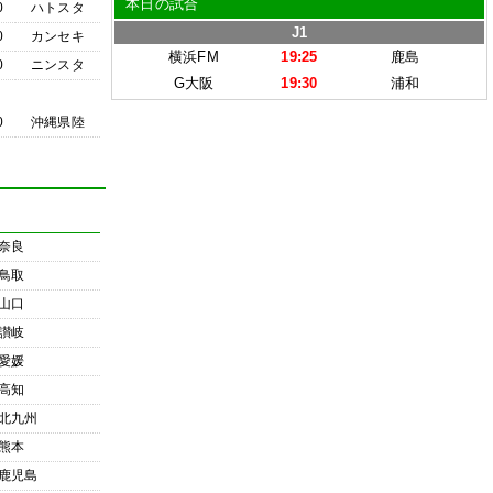
本日の試合
0
ハトスタ
J1
0
カンセキ
横浜FM
19:25
鹿島
0
ニンスタ
G大阪
19:30
浦和
0
沖縄県陸
奈良
鳥取
山口
讃岐
愛媛
高知
北九州
熊本
鹿児島