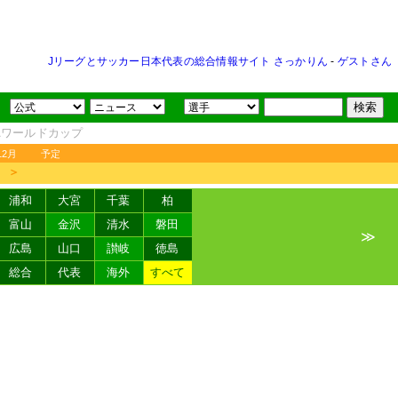
Jリーグとサッカー日本代表の総合情報サイト さっかりん
-
ゲストさん
FAワールドカップ
12月
予定
＞
浦和
大宮
千葉
柏
富山
金沢
清水
磐田
≫
広島
山口
讃岐
徳島
総合
代表
海外
すべて