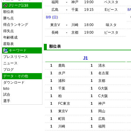
福岡
-
神戸
19:00
ベススタ
Jリーグ記録
広島
-
千葉
19:15
Eピース
8/
順位表
8/9 (日)
勝ち点
得点ランキング
東京V
-
川崎
18:00
味スタ
得失点
長崎
-
京都
19:00
ピースタ
年齢構成
星取表
順位表
キーワード
プレスリリース
J1
ニュース
1
鹿島
1
清水
ブログ
1
水戸
1
名古屋
データ・その他
1
浦和
1
京都
ダウンロード
1
千葉
1
G大阪
toto
試合
1
柏
1
C大阪
選手
1
FC東京
1
神戸
1
東京V
1
岡山
1
町田
1
広島
1
川崎
1
福岡