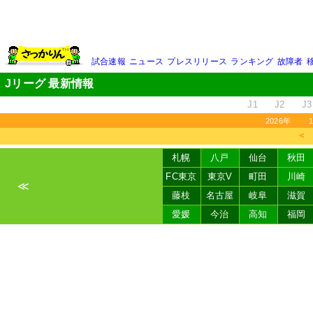
試合速報
ニュース
プレスリリース
ランキング
故障者
Jリーグ 最新情報
J1
J2
J3
2026年
＜
札幌
八戸
仙台
秋田
FC東京
東京V
町田
川崎
≪
藤枝
名古屋
岐阜
滋賀
愛媛
今治
高知
福岡