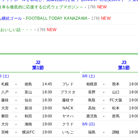
C岐阜を徹底的に応援する公式ウェブマガジン～
-
17時
NEW
も継続ゴール
-
FOOTBALL TODAY KANAZAWA
-
17時
NEW
とおいしい話・・・
-
17時
NEW
J2
J3
第1節
第1節
8 (土)
8/8 (土)
札幌
-
徳島
14:45
プレド
相模原
-
熊本
18:0
八戸
-
富山
18:30
プラスタ
長野
-
山口
18:0
藤枝
-
仙台
18:30
藤枝サ
鳥取
-
FC大阪
19:0
大宮
-
新潟
19:00
NACK
高知
-
松本
19:0
磐田
-
秋田
19:00
ヤマハ
鹿児島
-
群馬
19:0
大分
-
湘南
19:00
クラド
8/9 (日)
宮崎
-
横浜FC
19:00
いちご
福島
-
讃岐
18:0