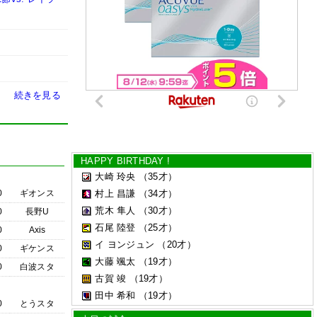
続きを見る
HAPPY BIRTHDAY !
大崎 玲央
（35才）
0
ギオンス
村上 昌謙
（34才）
荒木 隼人
（30才）
0
長野U
石尾 陸登
（25才）
0
Axis
イ ヨンジュン
（20才）
0
ギケンス
大藤 颯太
（19才）
0
白波スタ
古賀 竣
（19才）
田中 希和
（19才）
0
とうスタ