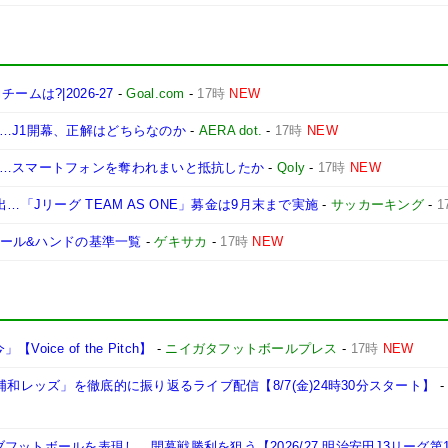
ムは?|2026-27
-
Goal.com
-
17時
NEW
…J1開幕、正解はどちらなのか
-
AERA dot.
-
17時
NEW
去…スマートフォンを奪われまいと抵抗したか
-
Qoly
-
17時
NEW
…「Jリーグ TEAM AS ONE」募金は9月末まで実施
-
サッカーキング
-
1
新ルール&ハンドの基準一覧
-
ゲキサカ
-
17時
NEW
ce of the Pitch】
-
ニイガタフットボールプレス
-
17時
NEW
浦和レッズ」を徹底的に振り返るライブ配信【8/7(金)24時30分スタート】
ットボールを表現し、開幕戦勝利を狙う【2026/27 明治安田J3リーグ第1節