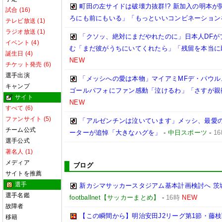
町田の左サイドは破壊力抜群!? 新加入の明本
試合 (16)
ろにも前にもいる」「もっといいコンビネーション
テレビ放送 (1)
ラジオ放送 (1)
「クソッ、絶対にまだやれたのに」日本人DFが
イベント (4)
む「まだ彼がうちにいてくれたら」「残留を本当に
誕生日 (4)
NEW
チケット発売 (6)
選手出演
「メッシへの愛は本物」マイアミMFデ・パウル
キャンプ
ゴールパフォにファン感動「泣けるわ」「さすが親
サイト
NEW
すべて (6)
ファンサイト (5)
「アルゼンチンは泣いています」メッシ、最愛の
チーム公式
ーターが追悼「大きなハグを」
-
中日スポーツ
-
1
選手公式
著名人 (1)
メディア
ブログ
サイトを推薦
選手
新カシマサッカースタジアム基本計画検討へ 茨
選手名鑑
footballnet【サッカーまとめ】
-
16時
NEW
故障者
【この瞬間から】明治安田J2リーグ第1節・藤枝戦
移籍