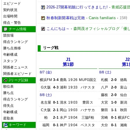
エピソード
2026-27開幕戦観に行ってきました!
-
青紙応援
契約状況
出場時間
秋春制新開幕戦は完敗
-
Canis familiaris
-
15時
得点・警告
こんにちは～
-
森岡茂オフィシャルブログ「優しいブロ
チーム情報
競技場
得点ランキング
リーグ戦
勝ち点推移
年齢構成
J1
J2
スタッフ
第1節
第1
関係者ニュース
8/7 (金)
8/8 (土)
関係者エピソード
横浜FM
3-4
鹿島
19:26
MUFG国立
札幌
2-0
徳島
Jリーグ記録
順位表
G大阪
4-3
浦和
19:33
パナスタ
八戸
2-0
富山
勝ち点
8/8 (土)
藤枝
2-0
仙台
得点ランキング
名古屋
0-1
清水
19:03
豊田ス
大宮
1-0
新潟
得失点
C大阪
2-1
岡山
19:03
ハナサカ
磐田
1-1
秋田
年齢構成
柏
2-1
水戸
19:04
三協F柏
宮崎
0-1
横浜FC
星取表
キーワード
福岡
0-1
神戸
19:04
ベススタ
大分
0-1
湘南