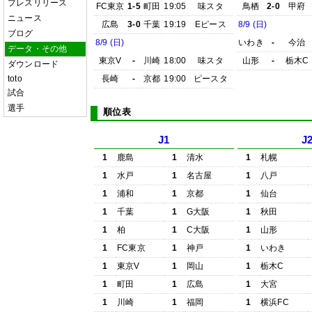
プレスリリース
FC東京
1-5
町田
19:05
味スタ
鳥栖
2-0
甲府
ニュース
広島
3-0
千葉
19:19
Eピース
8/9 (日)
ブログ
8/9 (日)
いわき
-
今治
データ・その他
東京V
-
川崎
18:00
味スタ
山形
-
栃木C
ダウンロード
toto
長崎
-
京都
19:00
ピースタ
試合
選手
順位表
J1
J
1
鹿島
1
清水
1
札幌
1
水戸
1
名古屋
1
八戸
1
浦和
1
京都
1
仙台
1
千葉
1
G大阪
1
秋田
1
柏
1
C大阪
1
山形
1
FC東京
1
神戸
1
いわき
1
東京V
1
岡山
1
栃木C
1
町田
1
広島
1
大宮
1
川崎
1
福岡
1
横浜FC