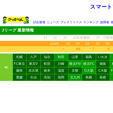
スマート
試合速報
ニュース
プレスリリース
ランキング
故障者
Jリーグ 最新情報
J1
J2
J3
J1百年構想
J2・J3百
2026年
1月
2月
3月
4月
5月
＜
8/6
7
8
札幌
八戸
仙台
秋田
山形
福島
いわき
FC東京
東京V
町田
川崎
横浜FM
横浜FC
湘南
≪
藤枝
名古屋
岐阜
滋賀
京都
G大阪
C大阪
愛媛
今治
高知
福岡
北九州
鳥栖
長崎