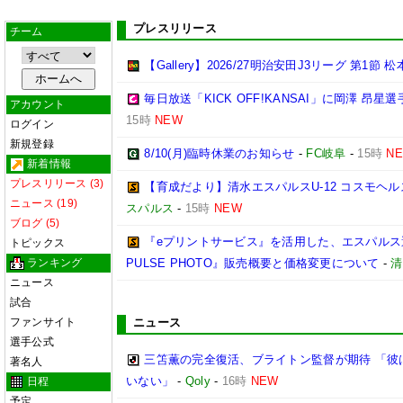
プレスリリース
チーム
【Gallery】2026/27明治安田J3リーグ 第1節 
毎日放送「KICK OFF!KANSAI」に岡澤 昂
アカウント
15時
NEW
ログイン
新規登録
8/10(月)臨時休業のお知らせ
-
FC岐阜
-
15時
N
新着情報
プレスリリース (3)
【育成だより】清水エスパルスU-12 コスモヘルス Chall
ニュース (19)
スパルス
-
15時
NEW
ブログ (5)
『eプリントサービス』を活用した、エスパルス選
トピックス
ランキング
PULSE PHOTO』販売概要と価格変更について
-
清
ニュース
試合
ファンサイト
ニュース
選手公式
三笘薫の完全復活、ブライトン監督が期待 「彼
著名人
いない」
-
Qoly
-
16時
NEW
日程
予定