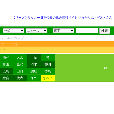
Jリーグとサッカー日本代表の総合情報サイト さっかりん
-
ゲストさん
FAワールドカップ
12月
予定
＞
浦和
大宮
千葉
柏
富山
金沢
清水
磐田
≫
広島
山口
讃岐
徳島
総合
代表
海外
すべて