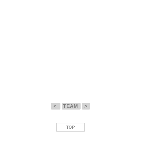
<
TEAM
>
TOP