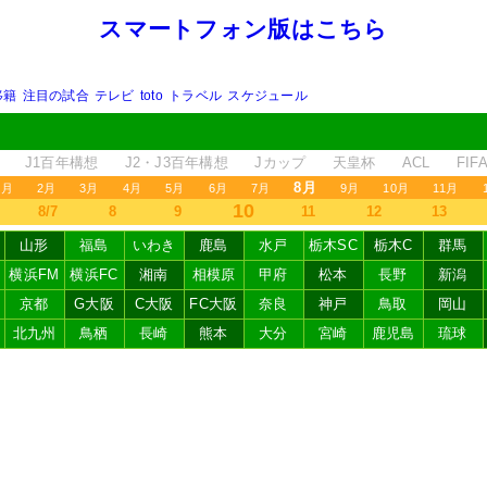
スマートフォン版はこちら
移籍
注目の試合
テレビ
toto
トラベル
スケジュール
J1百年構想
J2・J3百年構想
Jカップ
天皇杯
ACL
FI
8月
1月
2月
3月
4月
5月
6月
7月
9月
10月
11月
10
8/7
8
9
11
12
13
山形
福島
いわき
鹿島
水戸
栃木SC
栃木C
群馬
横浜FM
横浜FC
湘南
相模原
甲府
松本
長野
新潟
京都
G大阪
C大阪
FC大阪
奈良
神戸
鳥取
岡山
北九州
鳥栖
長崎
熊本
大分
宮崎
鹿児島
琉球