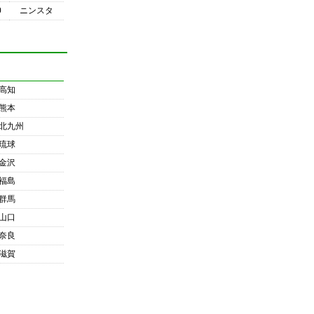
0
ニンスタ
高知
熊本
北九州
琉球
金沢
福島
群馬
山口
奈良
滋賀