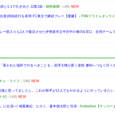
と1-1で引き分け J2第1節
-
静岡新聞
-
14時
NEW
出身)現役続行を表明 FC東京で継続プレー【愛媛】
-
FNNプライムオンラ
レー部入りも2人で復活させた伊勢原市立中沢中の柳川&宮口、合同チームで
 #02 深澤大輝】「置かれた場所でやるべきことを」深澤大輝が貫く覚悟 勝利へつなぐ日
チェ・ライフ
-
14時
NEW
意識と思ってましたし、これが相手が11人でもやれるようにやっていきたい
マガ)
-
14時
NEW
』に出演へ! 相葉雅紀、ヒロミ、森本慎太郎と共演
-
footballnet【サッ