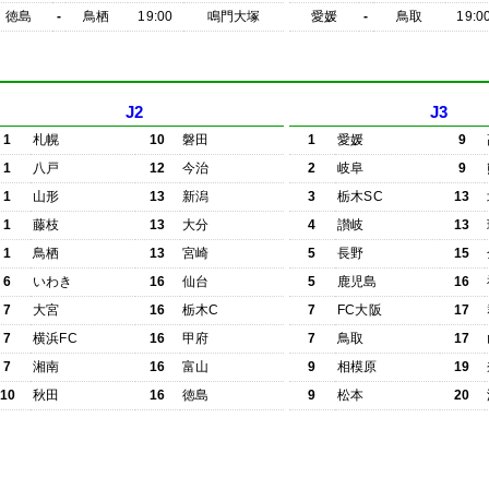
徳島
-
鳥栖
19:00
鳴門大塚
愛媛
-
鳥取
19:0
J2
J3
1
札幌
10
磐田
1
愛媛
9
1
八戸
12
今治
2
岐阜
9
1
山形
13
新潟
3
栃木SC
13
1
藤枝
13
大分
4
讃岐
13
1
鳥栖
13
宮崎
5
長野
15
6
いわき
16
仙台
5
鹿児島
16
7
大宮
16
栃木C
7
FC大阪
17
7
横浜FC
16
甲府
7
鳥取
17
7
湘南
16
富山
9
相模原
19
10
秋田
16
徳島
9
松本
20