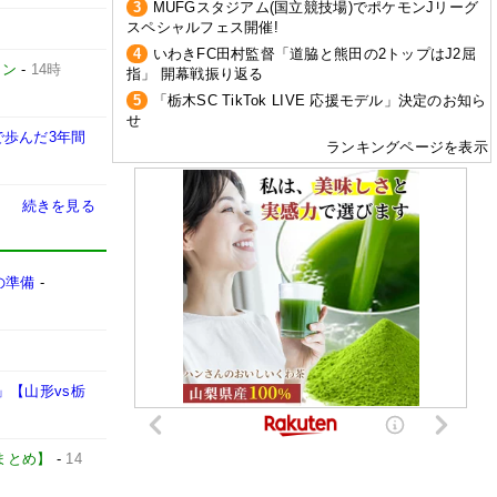
3
MUFGスタジアム(国立競技場)でポケモンJリーグ
スペシャルフェス開催!
4
いわきFC田村監督「道脇と熊田の2トップはJ2屈
イン
-
14時
指」 開幕戦振り返る
5
「栃木SC TikTok LIVE 応援モデル」決定のお知ら
せ
歩んだ3年間
ランキングページを表示
続きを見る
々の準備
-
」【山形vs栃
カーまとめ】
-
14