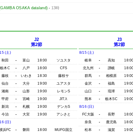
BA OSAKA dataland)
-
13時
J2
J3
第2節
第2節
/15 (土)
8/15 (土)
秋田
-
富山
18:00
ソユスタ
岐阜
-
高知
18:0
栃木C
-
八戸
18:00
CFS
北九州
-
讃岐
18:0
藤枝
-
いわき
18:30
藤枝サ
群馬
-
相模原
19:0
仙台
-
大分
19:00
ユアスタ
金沢
-
福島
19:0
湘南
-
山形
19:00
レモンS
山口
-
琉球
19:0
甲府
-
宮崎
19:00
JITス
熊本
-
栃木SC
19:0
新潟
-
札幌
19:00
デンカS
8/16 (日)
今治
-
大宮
19:00
アシさと
FC大阪
-
長野
18:0
/16 (日)
奈良
-
鹿児島
18:0
横浜FC
-
磐田
18:00
MUFG国立
松本
-
滋賀
19:0