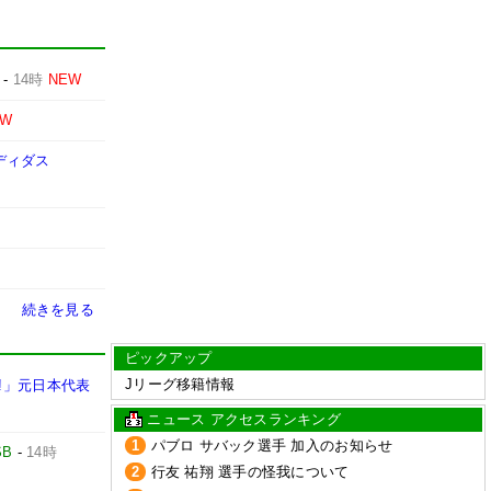
-
14時
NEW
EW
ディダス
続きを見る
ピックアップ
Jリーグ移籍情報
!」元日本代表
ニュース アクセスランキング
1
パブロ サバック選手 加入のお知らせ
SB
-
14時
2
行友 祐翔 選手の怪我について