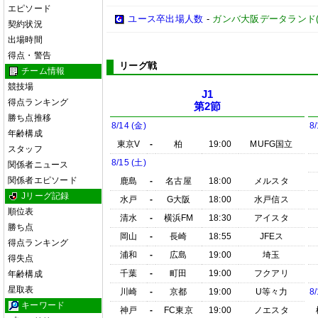
エピソード
ユース卒出場人数
-
ガンバ大阪データランド(GAM
契約状況
出場時間
得点・警告
リーグ戦
チーム情報
競技場
J1
得点ランキング
第2節
勝ち点推移
8/14 (金)
8
年齢構成
東京V
-
柏
19:00
MUFG国立
スタッフ
8/15 (土)
関係者ニュース
関係者エピソード
鹿島
-
名古屋
18:00
メルスタ
Jリーグ記録
水戸
-
G大阪
18:00
水戸信ス
順位表
清水
-
横浜FM
18:30
アイスタ
勝ち点
岡山
-
長崎
18:55
JFEス
得点ランキング
浦和
-
広島
19:00
埼玉
得失点
千葉
-
町田
19:00
フクアリ
年齢構成
星取表
川崎
-
京都
19:00
U等々力
8
キーワード
神戸
-
FC東京
19:00
ノエスタ