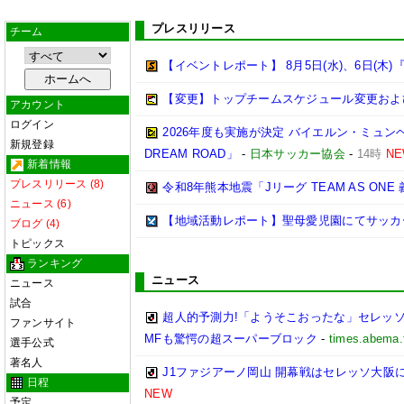
プレスリリース
チーム
【イベントレポート】 8月5日(水)、6日(
【変更】トップチームスケジュール変更および
アカウント
ログイン
2026年度も実施が決定 バイエルン・ミュン
新規登録
DREAM ROAD」
-
日本サッカー協会
-
14時
N
新着情報
プレスリリース (8)
令和8年熊本地震「Jリーグ TEAM AS O
ニュース (6)
【地域活動レポート】聖母愛児園にてサッカ
ブログ (4)
トピックス
ランキング
ニュース
ニュース
試合
超人的予測力!「ようそこおったな」セレッソ
ファンサイト
MFも驚愕の超スーパーブロック
-
times.abema.
選手公式
著名人
J1ファジアーノ岡山 開幕戦はセレッソ大阪
日程
NEW
予定