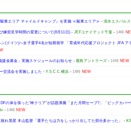
木)『駿東エリア チャイルドキャンプ』を実施 ≪駿東エリア≫
-
清水エスパルス
練習見学時間の変更について(8月11日)
-
JEFユナイテッド千葉
-
14時
N
ヘン(ドイツ)へ女子選手4名が短期留学 「育成年代応援プロジェクト JFA ア
EW
NE 義援金募金」実施スケジュールのお知らせ
-
鹿島アントラーズ
-
14時
NEW
ー交流会を実施しました
-
Y.S.C.C.横浜
-
14時
NEW
DFの体を張った“神クリア”が話題沸騰「また月間セーブ?」「ビッグカバー
tv
-
14時
NEW
に敗れ黒星 木山監督「選手たちは力をしっかり出してた部分多かった」
-
K