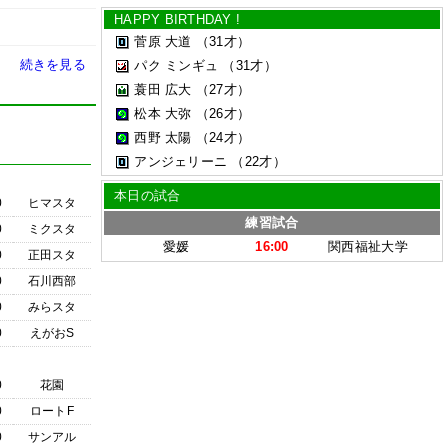
HAPPY BIRTHDAY !
菅原 大道
（31才）
続きを見る
パク ミンギュ
（31才）
蓑田 広大
（27才）
松本 大弥
（26才）
西野 太陽
（24才）
アンジェリーニ
（22才）
本日の試合
0
ヒマスタ
練習試合
0
ミクスタ
愛媛
16:00
関西福祉大学
0
正田スタ
0
石川西部
0
みらスタ
0
えがおS
0
花園
0
ロートF
0
サンアル