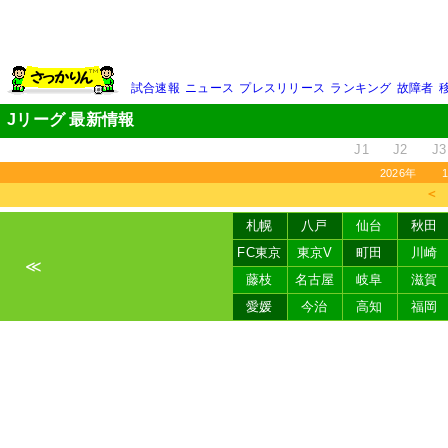
試合速報
ニュース
プレスリリース
ランキング
故障者
Jリーグ 最新情報
J1
J2
J3
2026年
＜
札幌
八戸
仙台
秋田
FC東京
東京V
町田
川崎
≪
藤枝
名古屋
岐阜
滋賀
愛媛
今治
高知
福岡