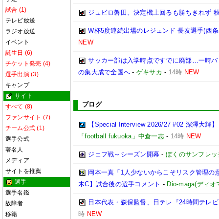
試合 (1)
ジュビロ磐田、決定機上回るも勝ちきれず 秋田
テレビ放送
W杯5度連続出場のレジェンド 長友選手(西条
ラジオ放送
イベント
NEW
誕生日 (6)
サッカー部は入学時点ですでに廃部…一時バ
チケット発売 (4)
の集大成で全国へ
-
ゲキサカ
-
14時
NEW
選手出演 (3)
キャンプ
サイト
ブログ
すべて (8)
ファンサイト (7)
【Special Interview 2026/27
チーム公式 (1)
「football fukuoka」中倉一志
-
14時
NEW
選手公式
著名人
ジェフ戦～シーズン開幕
-
ぼくのサンフレッ
メディア
サイトを推薦
岡本一真「1人少ないからこそリスク管理の
選手
木C】試合後の選手コメント
-
Dio-maga(ディオ
選手名鑑
日本代表・森保監督、日テレ『24時間テレビ
故障者
時
NEW
移籍