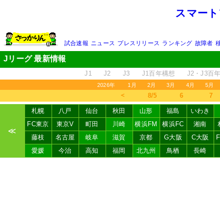
スマート
試合速報
ニュース
プレスリリース
ランキング
故障者
Jリーグ 最新情報
J1
J2
J3
J1百年構想
J2・J3百
2026年
1月
2月
3月
4月
5月
＜
8/5
6
7
札幌
八戸
仙台
秋田
山形
福島
いわき
FC東京
東京V
町田
川崎
横浜FM
横浜FC
湘南
≪
藤枝
名古屋
岐阜
滋賀
京都
G大阪
C大阪
愛媛
今治
高知
福岡
北九州
鳥栖
長崎