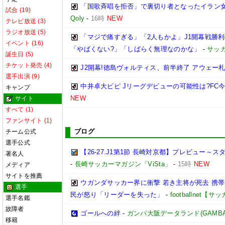
「国歌斉唱を拒否」で裏切り者となったイラン
試合 (19)
Qoly
-
16時
NEW
テレビ放送 (3)
ラジオ放送 (5)
「マジで痛すぎる」「2人もかよ」J1開幕戦勝
イベント (16)
「やばくない?」「しばらく無理なのかな」
-
サッ
誕生日 (5)
チケット発売 (4)
J2開幕!徳島ヴォルティス、前半終了 アウェー
選手出演 (9)
中井卓大ピピ Jリーグデビューの可能性は?FC
キャンプ
NEW
サイト
すべて (1)
ファンサイト (1)
ブログ
チーム公式
選手公式
【26-27.J1第1節 長崎対京都】プレビュー
著名人
-
長崎サッカーマガジン「ViSta」
-
15時
NEW
メディア
サイトを推薦
ウガンダサッカー界に衝撃 若き主将が死去 携
選手
民が怒り「リーダーを失った」
-
footballnet【
選手名鑑
故障者
ゴールへの絆
-
ガンバ大阪データランド(GAMBA OS
移籍