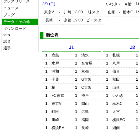
プレスリリース
8/9 (日)
いわき
-
今治
1
ニュース
東京V
-
川崎
18:00
味スタ
山形
-
栃木C
1
ブログ
長崎
-
京都
19:00
ピースタ
データ・その他
ダウンロード
順位表
toto
試合
J1
J2
選手
1
鹿島
1
清水
1
札幌
1
1
水戸
1
名古屋
1
八戸
1
1
浦和
1
京都
1
仙台
1
1
千葉
1
G大阪
1
秋田
1
1
柏
1
C大阪
1
山形
1
1
FC東京
1
神戸
1
いわき
1
1
東京V
1
岡山
1
栃木C
1
1
町田
1
広島
1
大宮
1
1
川崎
1
福岡
1
横浜FC
1
1
横浜FM
1
長崎
1
湘南
1