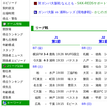
エピソード
対ガンバ大阪戦:なんとも
-
SKK-REDSサポー
契約状況
ガンバ大阪 vs 浦和レッズ (現地参戦)
-
かじのガ
出場時間
得点・警告
チーム情報
リーグ戦
競技場
得点ランキング
J1
J2
勝ち点推移
第1節
第1
年齢構成
8/7 (金)
8/8 (土)
スタッフ
横浜FM
3-4
鹿島
19:26
MUFG国立
札幌
-
徳島
1
関係者ニュース
G大阪
4-3
浦和
19:33
パナスタ
八戸
-
富山
1
関係者エピソード
Jリーグ記録
8/8 (土)
藤枝
-
仙台
1
順位表
柏
-
水戸
19:00
三協F柏
大宮
-
新潟
1
勝ち点
FC東京
-
町田
19:00
味スタ
磐田
-
秋田
1
得点ランキング
名古屋
-
清水
19:00
豊田ス
大分
-
湘南
1
得失点
C大阪
-
岡山
19:00
ハナサカ
宮崎
-
横浜FC
1
年齢構成
星取表
福岡
-
神戸
19:00
ベススタ
鳥栖
-
甲府
1
キーワード
広島
-
千葉
19:15
Eピース
8/9 (日)