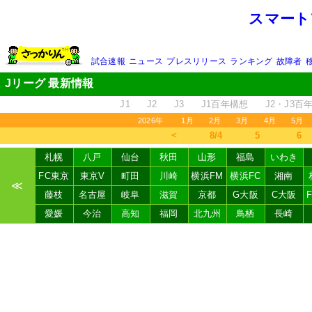
スマート
試合速報
ニュース
プレスリリース
ランキング
故障者
Jリーグ 最新情報
J1
J2
J3
J1百年構想
J2・J3百
2026年
1月
2月
3月
4月
5月
＜
8/4
5
6
札幌
八戸
仙台
秋田
山形
福島
いわき
FC東京
東京V
町田
川崎
横浜FM
横浜FC
湘南
≪
藤枝
名古屋
岐阜
滋賀
京都
G大阪
C大阪
愛媛
今治
高知
福岡
北九州
鳥栖
長崎