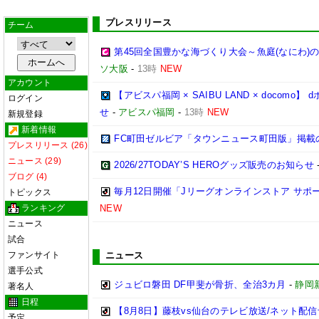
プレスリリース
チーム
第45回全国豊かな海づくり大会～魚庭(なにわ)
ソ大阪
-
13時
NEW
アカウント
【アビスパ福岡 × SAIBU LAND × doco
ログイン
せ
-
アビスパ福岡
-
13時
NEW
新規登録
新着情報
FC町田ゼルビア「タウンニュース町田版」掲載
プレスリリース (26)
ニュース (29)
2026/27TODAY’S HEROグッズ販売のお知らせ
ブログ (4)
毎月12日開催「Jリーグオンラインストア サポ
トピックス
ランキング
NEW
ニュース
試合
ファンサイト
ニュース
選手公式
ジュビロ磐田 DF甲斐が骨折、全治3カ月
-
静岡
著名人
日程
【8月8日】藤枝vs仙台のテレビ放送/ネット配信
予定