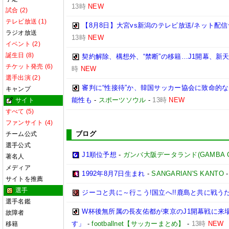
13時
NEW
試合 (2)
テレビ放送 (1)
【8月8日】大宮vs新潟のテレビ放送/ネット配信
ラジオ放送
13時
NEW
イベント (2)
誕生日 (8)
契約解除、構想外、“禁断”の移籍…J1開幕、新
チケット発売 (6)
時
NEW
選手出演 (2)
審判に“性接待”か、韓国サッカー協会に致命的
キャンプ
能性も
-
スポーツソウル
-
13時
NEW
サイト
すべて (5)
ファンサイト (4)
ブログ
チーム公式
選手公式
J1順位予想
-
ガンバ大阪データランド(GAMBA OSAK
著名人
メディア
1992年8月7日生まれ
-
SANGARIAN'S KANTO
サイトを推薦
選手
ジーコと共に～行こう!国立へ!!鹿島と共に戦うため
選手名鑑
W杯後無所属の長友佑都が東京のJ1開幕戦に来
故障者
す」
-
footballnet【サッカーまとめ】
-
13時
NEW
移籍