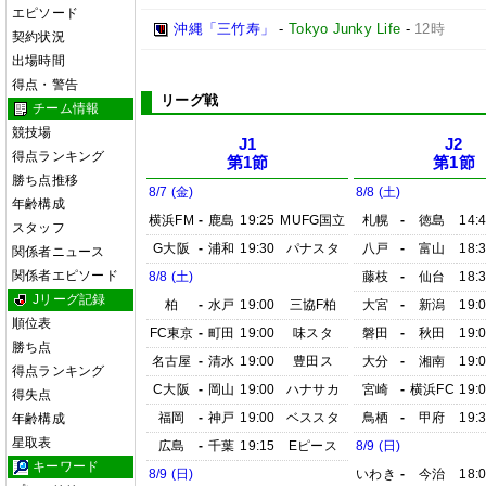
エピソード
沖縄「三竹寿」
-
Tokyo Junky Life
-
12時
契約状況
出場時間
得点・警告
リーグ戦
チーム情報
競技場
J1
J2
得点ランキング
第1節
第1節
勝ち点推移
8/7 (金)
8/8 (土)
年齢構成
横浜FM
-
鹿島
19:25
MUFG国立
札幌
-
徳島
14:
スタッフ
G大阪
-
浦和
19:30
パナスタ
八戸
-
富山
18:
関係者ニュース
関係者エピソード
8/8 (土)
藤枝
-
仙台
18:
Jリーグ記録
柏
-
水戸
19:00
三協F柏
大宮
-
新潟
19:
順位表
FC東京
-
町田
19:00
味スタ
磐田
-
秋田
19:
勝ち点
名古屋
-
清水
19:00
豊田ス
大分
-
湘南
19:
得点ランキング
C大阪
-
岡山
19:00
ハナサカ
宮崎
-
横浜FC
19:
得失点
福岡
-
神戸
19:00
ベススタ
鳥栖
-
甲府
19:
年齢構成
星取表
広島
-
千葉
19:15
Eピース
8/9 (日)
キーワード
8/9 (日)
いわき
-
今治
18: