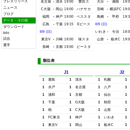
プレスリリース
名古屋
-
清水
19:00
豊田ス
大分
-
湘南
19:
ニュース
C大阪
-
岡山
19:00
ハナサカ
宮崎
-
横浜FC
19:
ブログ
福岡
-
神戸
19:00
ベススタ
鳥栖
-
甲府
19:
データ・その他
広島
-
千葉
19:15
Eピース
8/9 (日)
ダウンロード
8/9 (日)
いわき
-
今治
18:
toto
試合
東京V
-
川崎
18:00
味スタ
山形
-
栃木C
19:
選手
長崎
-
京都
19:00
ピースタ
順位表
J1
J2
1
鹿島
1
清水
1
札幌
1
1
水戸
1
名古屋
1
八戸
1
1
浦和
1
京都
1
仙台
1
1
千葉
1
G大阪
1
秋田
1
1
柏
1
C大阪
1
山形
1
1
FC東京
1
神戸
1
いわき
1
1
東京V
1
岡山
1
栃木C
1