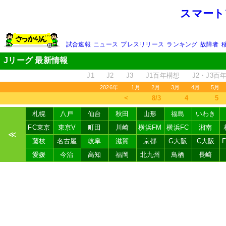
スマート
試合速報
ニュース
プレスリリース
ランキング
故障者
Jリーグ 最新情報
J1
J2
J3
J1百年構想
J2・J3百
2026年
1月
2月
3月
4月
5月
＜
8/3
4
5
札幌
八戸
仙台
秋田
山形
福島
いわき
FC東京
東京V
町田
川崎
横浜FM
横浜FC
湘南
≪
藤枝
名古屋
岐阜
滋賀
京都
G大阪
C大阪
愛媛
今治
高知
福岡
北九州
鳥栖
長崎