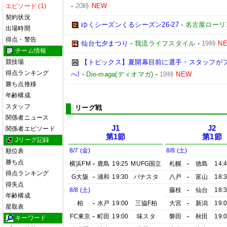
-
20時
NEW
エピソード (1)
契約状況
ゆくシーズンくるシーズン26-27
-
名古屋ローリ
出場時間
得点・警告
仙台七夕まつり
-
我流ライフスタイル
-
19時
N
チーム情報
競技場
【トピックス】夏開幕目前に選手・スタッフが
得点ランキング
へ!
-
Dio-maga(ディオマガ)
-
19時
NEW
勝ち点推移
年齢構成
スタッフ
リーグ戦
関係者ニュース
J1
J2
関係者エピソード
第1節
第1節
Jリーグ記録
8/7 (金)
8/8 (土)
順位表
勝ち点
横浜FM
-
鹿島
19:25
MUFG国立
札幌
-
徳島
14:
得点ランキング
G大阪
-
浦和
19:30
パナスタ
八戸
-
富山
18:
得失点
8/8 (土)
藤枝
-
仙台
18:
年齢構成
柏
-
水戸
19:00
三協F柏
大宮
-
新潟
19:
星取表
FC東京
-
町田
19:00
味スタ
磐田
-
秋田
19:
キーワード