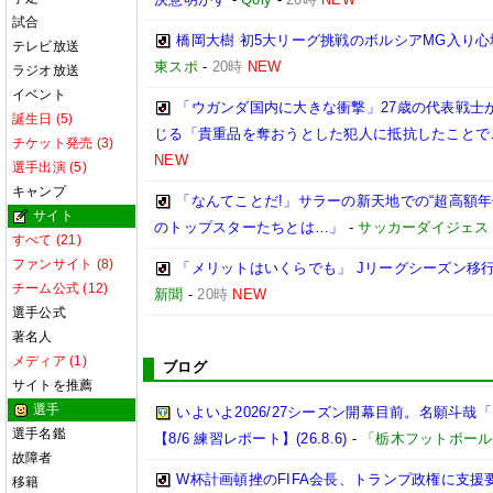
試合
橋岡大樹 初5大リーグ挑戦のボルシアMG入り
テレビ放送
東スポ
-
20時
NEW
ラジオ放送
イベント
「ウガンダ国内に大きな衝撃」27歳の代表戦士
誕生日 (5)
じる「貴重品を奪おうとした犯人に抵抗したことで
チケット発売 (3)
NEW
選手出演 (5)
キャンプ
「なんてことだ!」サラーの新天地での“超高額
サイト
のトップスターたちとは…」
-
サッカーダイジェス
すべて (21)
ファンサイト (8)
「メリットはいくらでも」 Jリーグシーズン移
チーム公式 (12)
新聞
-
20時
NEW
選手公式
著名人
メディア (1)
ブログ
サイトを推薦
選手
いよいよ2026/27シーズン開幕目前。名願斗
選手名鑑
【8/6 練習レポート】(26.8.6)
-
「栃木フットボール
故障者
W杯計画頓挫のFIFA会長、トランプ政権に支援
移籍