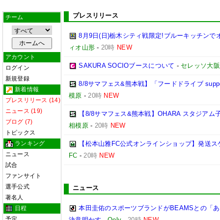
プレスリリース
チーム
8月9日(日)栃木シティ戦限定!ブルーキッチンで
ィオ山形
-
20時
NEW
アカウント
SAKURA SOCIOブースについて
-
セレッソ大阪
ログイン
新規登録
8/8サマフェス&熊本戦】「フードドライブ suppo
新着情報
模原
-
20時
NEW
プレスリリース (14)
ニュース (19)
【8/8サマフェス&熊本戦】OHARA スタジア
ブログ (7)
相模原
-
20時
NEW
トピックス
ランキング
【松本山雅FC公式オンラインショップ】発送ス
ニュース
FC
-
20時
NEW
試合
ファンサイト
選手公式
ニュース
著名人
本田圭佑のスポーツブランドがBEAMSとの「あ
日程
予定
決意明かす
-
Qoly
-
20時
NEW