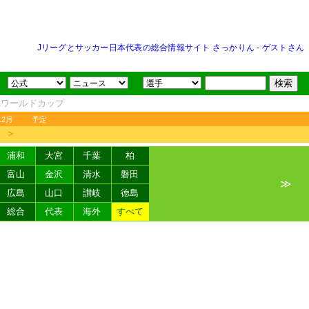
Jリーグとサッカー日本代表の総合情報サイト さっかりん
-
ゲストさん
FAワールドカップ
12月
予定
＞
浦和
大宮
千葉
柏
富山
金沢
清水
磐田
≫
広島
山口
讃岐
徳島
総合
代表
海外
すべて