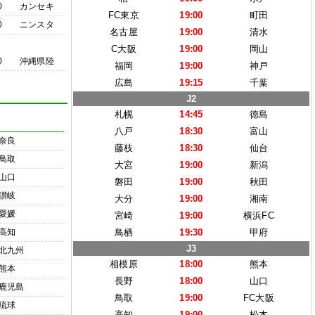
0
カンセキ
FC東京
19:00
町田
0
ニンスタ
名古屋
19:00
清水
C大阪
19:00
岡山
0
沖縄県陸
福岡
19:00
神戸
広島
19:15
千葉
J2
札幌
14:45
徳島
八戸
18:30
富山
奈良
藤枝
18:30
仙台
鳥取
大宮
19:00
新潟
山口
磐田
19:00
秋田
讃岐
大分
19:00
湘南
愛媛
宮崎
19:00
横浜FC
高知
鳥栖
19:30
甲府
J3
北九州
相模原
18:00
熊本
熊本
長野
18:00
山口
鹿児島
鳥取
19:00
FC大阪
琉球
高知
19:00
松本