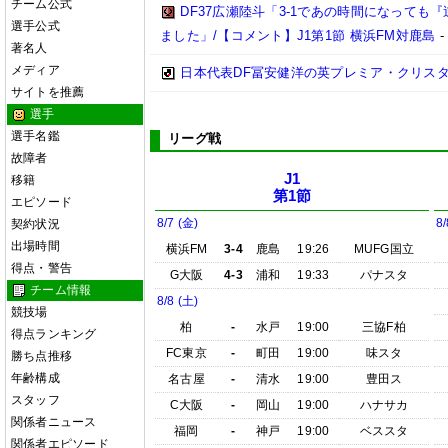
チーム公式
DF37広瀬陸斗「3-1であの時間になって
選手公式
ました」/【コメント】J1第1節 横浜FM対鹿島
著名人
メディア
日本代表DF冨安健洋の英プレミア・クリス
サイトを推薦
選手
選手名鑑
リーグ戦
故障者
J1
移籍
第1節
エピソード
8/7 (金)
8/
契約状況
出場時間
横浜FM
3-4
鹿島
19:26
MUFG国立
得点・警告
G大阪
4-3
浦和
19:33
パナスタ
チーム情報
8/8 (土)
競技場
柏
-
水戸
19:00
三協F柏
得点ランキング
FC東京
-
町田
19:00
味スタ
勝ち点推移
年齢構成
名古屋
-
清水
19:00
豊田ス
スタッフ
C大阪
-
岡山
19:00
ハナサカ
関係者ニュース
福岡
-
神戸
19:00
ベススタ
関係者エピソード