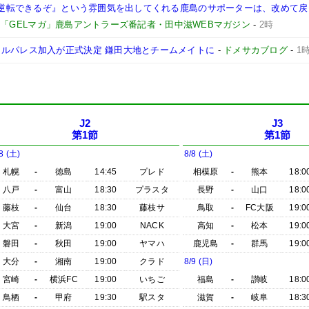
も『逆転できるぞ』という雰囲気を出してくれる鹿島のサポーターは、改めて
-
「GELマガ」鹿島アントラーズ番記者・田中滋WEBマガジン
-
2時
タルパレス加入が正式決定 鎌田大地とチームメイトに
-
ドメサカブログ
-
1
J2
J3
第1節
第1節
8 (土)
8/8 (土)
札幌
-
徳島
14:45
プレド
相模原
-
熊本
18:0
八戸
-
富山
18:30
プラスタ
長野
-
山口
18:0
藤枝
-
仙台
18:30
藤枝サ
鳥取
-
FC大阪
19:0
大宮
-
新潟
19:00
NACK
高知
-
松本
19:0
磐田
-
秋田
19:00
ヤマハ
鹿児島
-
群馬
19:0
大分
-
湘南
19:00
クラド
8/9 (日)
宮崎
-
横浜FC
19:00
いちご
福島
-
讃岐
18:0
鳥栖
-
甲府
19:30
駅スタ
滋賀
-
岐阜
18:3