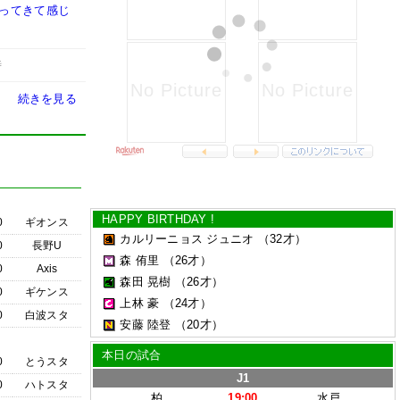
戻ってきて感じ
時
続きを見る
HAPPY BIRTHDAY !
0
ギオンス
カルリーニョス ジュニオ
（32才）
0
長野U
森 侑里
（26才）
0
Axis
森田 晃樹
（26才）
0
ギケンス
上林 豪
（24才）
0
白波スタ
安藤 陸登
（20才）
本日の試合
0
とうスタ
J1
0
ハトスタ
柏
19:00
水戸