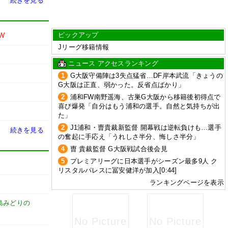
続きを見る
ピックアップ
W
Jリーグ移籍情報
ニュース アクセスランキング
1
G大阪守備陣は3失点猛省…DF岸本武流「きょうの
G大阪は正直、弱かった。反省点ばかり」
2
浦和FW南野遥海、古巣G大阪から移籍後初得点で
喜び爆発「自分はもう浦和の選手。自然と気持ちが出
た」
2
J1浦和・曺貴裁新監督 開幕戦は逆転負けも…選手
続きを見る
の奮起に手応え「うれしさ半分、悔しさ半分」
4
曺 貴裁監督 G大阪戦試合後会見
5
プレミアリーグに日本選手がシーズン最多9人 ク
リスタルパレスに冨安健洋が加入[0:44]
ランキングページを表示
島みどりの