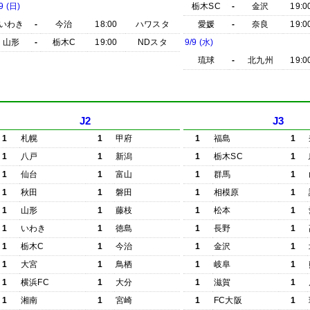
9 (日)
栃木SC
-
金沢
19:0
いわき
-
今治
18:00
ハワスタ
愛媛
-
奈良
19:0
山形
-
栃木C
19:00
NDスタ
9/9 (水)
琉球
-
北九州
19:0
J2
J3
1
札幌
1
甲府
1
福島
1
1
八戸
1
新潟
1
栃木SC
1
1
仙台
1
富山
1
群馬
1
1
秋田
1
磐田
1
相模原
1
1
山形
1
藤枝
1
松本
1
1
いわき
1
徳島
1
長野
1
1
栃木C
1
今治
1
金沢
1
1
大宮
1
鳥栖
1
岐阜
1
1
横浜FC
1
大分
1
滋賀
1
1
湘南
1
宮崎
1
FC大阪
1