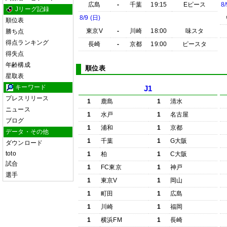
広島
-
千葉
19:15
Eピース
8/
Jリーグ記録
8/9 (日)
順位表
東京V
-
川崎
18:00
味スタ
勝ち点
得点ランキング
長崎
-
京都
19:00
ピースタ
得失点
年齢構成
順位表
星取表
キーワード
J1
プレスリリース
1
鹿島
1
清水
ニュース
1
水戸
1
名古屋
ブログ
1
浦和
1
京都
データ・その他
1
千葉
1
G大阪
ダウンロード
toto
1
柏
1
C大阪
試合
1
FC東京
1
神戸
選手
1
東京V
1
岡山
1
町田
1
広島
1
川崎
1
福岡
1
横浜FM
1
長崎