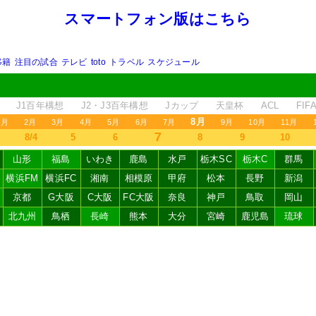
スマートフォン版はこちら
移籍
注目の試合
テレビ
toto
トラベル
スケジュール
J1百年構想
J2・J3百年構想
Jカップ
天皇杯
ACL
FI
8月
1月
2月
3月
4月
5月
6月
7月
9月
10月
11月
7
8/4
5
6
8
9
10
山形
福島
いわき
鹿島
水戸
栃木SC
栃木C
群馬
横浜FM
横浜FC
湘南
相模原
甲府
松本
長野
新潟
京都
G大阪
C大阪
FC大阪
奈良
神戸
鳥取
岡山
北九州
鳥栖
長崎
熊本
大分
宮崎
鹿児島
琉球