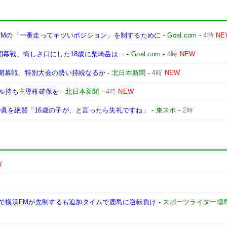
FMの「一番走ってキツいポジション」を制するために
-
Goal.com
-
4時
NE
開幕戦、悔しさ口にした18歳に柴崎岳は…
-
Goal.com
-
4時
NEW
日開幕戦、特別大会の勢い持続なるか
-
北日本新聞
-
4時
NEW
ール持ち主導権確保を
-
北日本新聞
-
4時
NEW
寺眞を絶賛「16歳の子が、と言ったら失礼ですね」
-
東スポ
-
2時
W
躍で横浜FMが先制するも追加タイムで鹿島に逆転負け
-
スポーツライター増