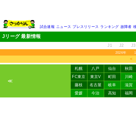
試合速報
ニュース
プレスリリース
ランキング
故障者
Jリーグ 最新情報
J1
J2
J3
2026年
＜
札幌
八戸
仙台
秋田
FC東京
東京V
町田
川崎
≪
藤枝
名古屋
岐阜
滋賀
愛媛
今治
高知
福岡