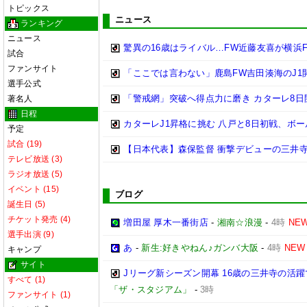
トピックス
ニュース
ランキング
ニュース
驚異の16歳はライバル…FW近藤友喜が横浜
試合
ファンサイト
「ここでは言わない」鹿島FW吉田湊海のJ1
選手公式
「警戒網」突破へ得点力に磨き カターレ8
著名人
日程
カターレJ1昇格に挑む 八戸と8日初戦、ボ
予定
試合 (19)
【日本代表】森保監督 衝撃デビューの三井
テレビ放送 (3)
ラジオ放送 (5)
イベント (15)
ブログ
誕生日 (5)
チケット発売 (4)
増田屋 厚木一番街店
-
湘南☆浪漫
-
4時
NE
選手出演 (9)
あ
-
新生:好きやねん♪ガンバ大阪
-
4時
NEW
キャンプ
サイト
Jリーグ新シーズン開幕 16歳の三井寺の活
すべて (1)
「ザ・スタジアム」
-
3時
ファンサイト (1)