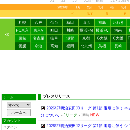
J1
J2
J3
J1百年構想
J2・J3百
2026年
1月
2月
3月
4月
5月
＜
8/7
8
9
札幌
八戸
仙台
秋田
山形
福島
いわき
FC東京
東京V
町田
川崎
横浜FM
横浜FC
湘南
≪
藤枝
名古屋
岐阜
滋賀
京都
G大阪
C大阪
愛媛
今治
高知
福岡
北九州
鳥栖
長崎
プレスリリース
チーム
2026/27明治安田J3リーグ 第1節 退場に伴う
分について
-
Jリーグ
-
18時
NEW
アカウント
2026/27明治安田J2リーグ 第1節 退場に伴う
ログイン