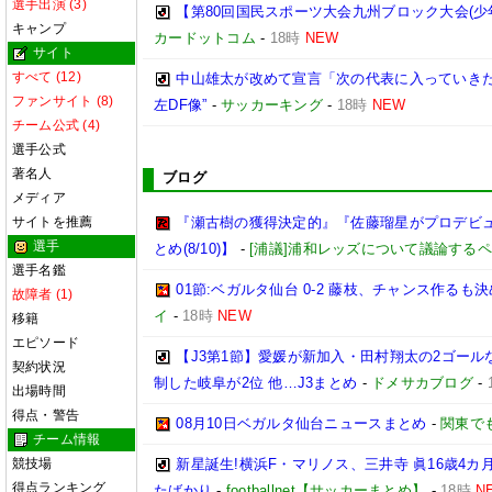
選手出演 (3)
【第80回国民スポーツ大会九州ブロック大会(少
キャンプ
カードットコム
-
18時
NEW
サイト
すべて (12)
中山雄太が改めて宣言「次の代表に入っていきた
ファンサイト (8)
左DF像”
-
サッカーキング
-
18時
NEW
チーム公式 (4)
選手公式
著名人
ブログ
メディア
サイトを推薦
『瀬古樹の獲得決定的』『佐藤瑠星がプロデビュ
選手
とめ(8/10)】
-
[浦議]浦和レッズについて議論する
選手名鑑
01節:ベガルタ仙台 0-2 藤枝、チャンス作るも
故障者 (1)
イ
-
18時
NEW
移籍
エピソード
【J3第1節】愛媛が新加入・田村翔太の2ゴール
契約状況
制した岐阜が2位 他…J3まとめ
-
ドメサカブログ
-
出場時間
得点・警告
08月10日ベガルタ仙台ニュースまとめ
-
関東で
チーム情報
競技場
新星誕生!横浜F・マリノス、三井寺 眞16歳4カ月
得点ランキング
たばかり
-
footballnet【サッカーまとめ】
-
18時
N