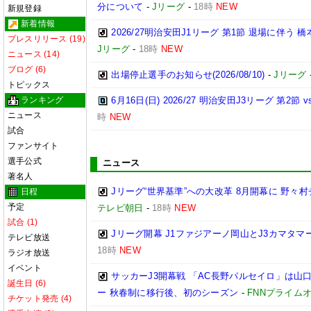
分について
-
Jリーグ
-
18時
NEW
新規登録
新着情報
2026/27明治安田J1リーグ 第1節 退場に伴う
プレスリリース (19)
Jリーグ
-
18時
NEW
ニュース (14)
ブログ (6)
出場停止選手のお知らせ(2026/08/10)
-
Jリーグ
トピックス
ランキング
6月16日(日) 2026/27 明治安田J3リーグ 第2
ニュース
時
NEW
試合
ファンサイト
選手公式
ニュース
著名人
Jリーグ“世界基準”への大改革 8月開幕に 野
日程
予定
テレビ朝日
-
18時
NEW
試合 (1)
Jリーグ開幕 J1ファジアーノ岡山とJ3カマタ
テレビ放送
18時
NEW
ラジオ放送
イベント
サッカーJ3開幕戦 「AC長野パルセイロ」は山
誕生日 (6)
ー 秋春制に移行後、初のシーズン
-
FNNプライム
チケット発売 (4)