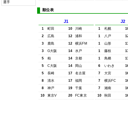
選手
順位表
J1
J2
1
町田
10
川崎
1
札幌
1
2
広島
12
浦和
1
八戸
1
3
鹿島
12
横浜FM
1
山形
1
3
G大阪
14
水戸
1
藤枝
1
5
柏
14
京都
1
鳥栖
1
5
C大阪
14
岡山
6
いわき
1
5
長崎
17
名古屋
7
大宮
1
8
清水
17
福岡
7
横浜FC
1
8
神戸
19
千葉
7
湘南
1
10
東京V
20
FC東京
10
秋田
1