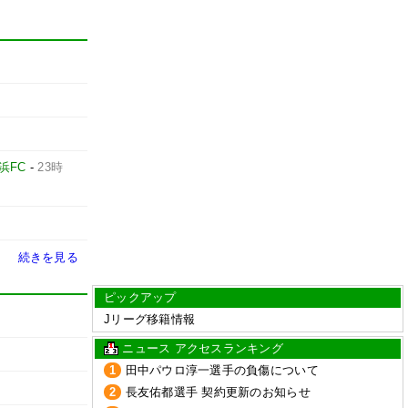
浜FC
-
23時
続きを見る
ピックアップ
Jリーグ移籍情報
ニュース アクセスランキング
1
田中パウロ淳一選手の負傷について
2
長友佑都選手 契約更新のお知らせ