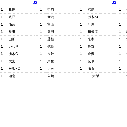
J2
J3
1
札幌
1
甲府
1
福島
1
1
八戸
1
新潟
1
栃木SC
1
1
仙台
1
富山
1
群馬
1
1
秋田
1
磐田
1
相模原
1
1
山形
1
藤枝
1
松本
1
1
いわき
1
徳島
1
長野
1
1
栃木C
1
今治
1
金沢
1
1
大宮
1
鳥栖
1
岐阜
1
1
横浜FC
1
大分
1
滋賀
1
1
湘南
1
宮崎
1
FC大阪
1