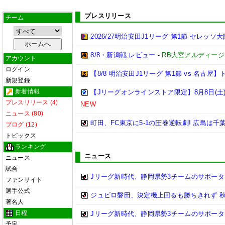
プレスリリース
チーム
2026/27明治安田J1リーグ 第1節 セレッ
8/8・新潟戦 レビュー
-
RB大宮アルディージ
アカウント
ログイン
【8/8 明治安田J1リーグ 第1節 vs 名古
新規登録
新着情報
【Jリーグオンラインストア限定】8月8日(土)
プレスリリース (4)
NEW
ニュース (80)
町田、FC東京に5-1の圧巻逆転劇! 広島は千
ブログ (12)
トピックス
ランキング
ニュース
ニュース
試合
Jリーグ新時代、静岡県勢3チームのサポータ
ファンサイト
選手公式
ジュビロ磐田、決定機上回るも勝ちきれず 秋田
著名人
日程
Jリーグ新時代、静岡県勢3チームのサポータ
予定