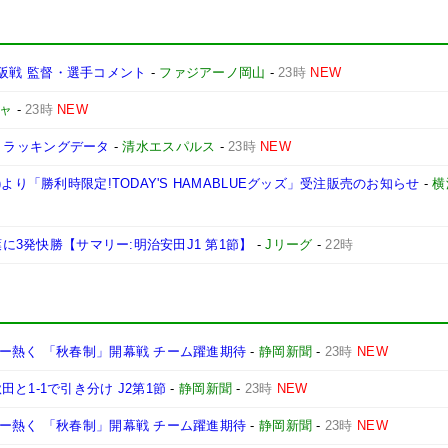
ソ大阪戦 監督・選手コメント
-
ファジアーノ岡山
-
23時
NEW
ャ
-
23時
NEW
屋】トラッキングデータ
-
清水エスパルス
-
23時
NEW
より「勝利時限定!TODAY'S HAMABLUEグッズ」受注販売のお知らせ
-
横
葉に3発快勝【サマリー:明治安田J1 第1節】
-
Jリーグ
-
22時
ー熱く 「秋春制」開幕戦 チーム躍進期待
-
静岡新聞
-
23時
NEW
と1-1で引き分け J2第1節
-
静岡新聞
-
23時
NEW
ー熱く 「秋春制」開幕戦 チーム躍進期待
-
静岡新聞
-
23時
NEW