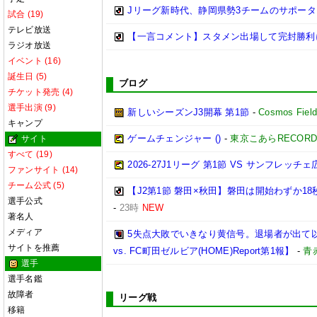
Jリーグ新時代、静岡県勢3チームのサポータ
試合 (19)
テレビ放送
【一言コメント】スタメン出場して完封勝利
ラジオ放送
イベント (16)
誕生日 (5)
ブログ
チケット発売 (4)
選手出演 (9)
新しいシーズンJ3開幕 第1節
-
Cosmos Fiel
キャンプ
ゲームチェンジャー ()
-
東京こあらRECOR
サイト
すべて (19)
2026‐27J1リーグ 第1節 VS サンフレッチェ
ファンサイト (14)
チーム公式 (5)
【J2第1節 磐田×秋田】磐田は開始わずか
選手公式
-
23時
NEW
著名人
メディア
5失点大敗でいきなり黄信号。退場者が出て以降
サイトを推薦
vs. FC町田ゼルビア(HOME)Report第1報】
-
青
選手
選手名鑑
故障者
リーグ戦
移籍