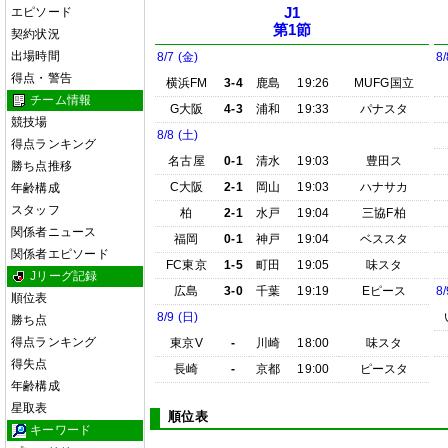
エピソード
J1
第1節
契約状況
出場時間
8/7 (金)
8/
得点・警告
横浜FM
3-4
鹿島
19:26
MUFG国立
チーム情報
G大阪
4-3
浦和
19:33
パナスタ
競技場
8/8 (土)
得点ランキング
名古屋
0-1
清水
19:03
豊田ス
勝ち点推移
C大阪
2-1
岡山
19:03
ハナサカ
年齢構成
スタッフ
柏
2-1
水戸
19:04
三協F柏
関係者ニュース
福岡
0-1
神戸
19:04
ベススタ
関係者エピソード
FC東京
1-5
町田
19:05
味スタ
Jリーグ記録
広島
3-0
千葉
19:19
Eピース
8/
順位表
8/9 (日)
勝ち点
得点ランキング
東京V
-
川崎
18:00
味スタ
得失点
長崎
-
京都
19:00
ピースタ
年齢構成
星取表
順位表
キーワード