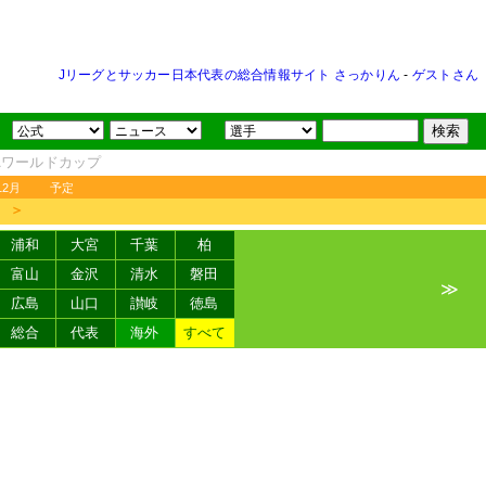
Jリーグとサッカー日本代表の総合情報サイト さっかりん
-
ゲストさん
FAワールドカップ
12月
予定
＞
浦和
大宮
千葉
柏
富山
金沢
清水
磐田
≫
広島
山口
讃岐
徳島
総合
代表
海外
すべて