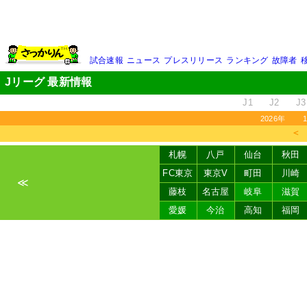
試合速報
ニュース
プレスリリース
ランキング
故障者
Jリーグ 最新情報
J1
J2
J3
2026年
＜
札幌
八戸
仙台
秋田
FC東京
東京V
町田
川崎
≪
藤枝
名古屋
岐阜
滋賀
愛媛
今治
高知
福岡