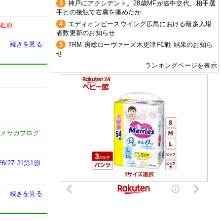
3
神戸にアクシデント。28歳MFが途中交代。相手選
手との接触で右肩を痛めたか
4
エディオンピースウイング広島における最多入場
NEW
者数更新のお知らせ
続きを見る
5
TRM 房総ローヴァーズ木更津FC戦 結果のお知ら
せ
ランキングページを表示
ドメサカブログ
7 J1第1節
続きを見る