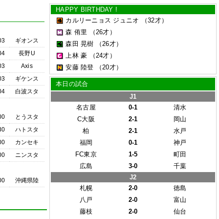
HAPPY BIRTHDAY !
カルリーニョス ジュニオ
（32才）
森 侑里
（26才）
03
ギオンス
森田 晃樹
（26才）
04
長野U
上林 豪
（24才）
03
Axis
安藤 陸登
（20才）
03
ギケンス
本日の試合
04
白波スタ
J1
名古屋
0-1
清水
00
とうスタ
C大阪
2-1
岡山
30
ハトスタ
柏
2-1
水戸
00
カンセキ
福岡
0-1
神戸
FC東京
1-5
町田
00
ニンスタ
広島
3-0
千葉
J2
00
沖縄県陸
札幌
2-0
徳島
八戸
2-0
富山
藤枝
2-0
仙台