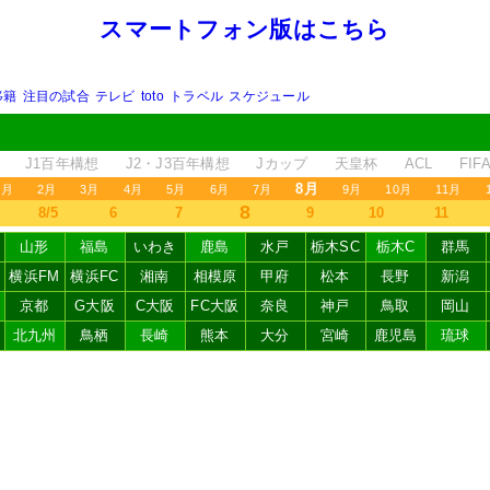
スマートフォン版はこちら
移籍
注目の試合
テレビ
toto
トラベル
スケジュール
J1百年構想
J2・J3百年構想
Jカップ
天皇杯
ACL
FI
8月
1月
2月
3月
4月
5月
6月
7月
9月
10月
11月
8
8/5
6
7
9
10
11
山形
福島
いわき
鹿島
水戸
栃木SC
栃木C
群馬
横浜FM
横浜FC
湘南
相模原
甲府
松本
長野
新潟
京都
G大阪
C大阪
FC大阪
奈良
神戸
鳥取
岡山
北九州
鳥栖
長崎
熊本
大分
宮崎
鹿児島
琉球