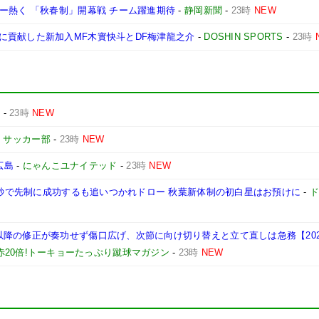
ー熱く 「秋春制」開幕戦 チーム躍進期待
-
静岡新聞
-
23時
NEW
に貢献した新加入MF木實快斗とDF梅津龍之介
-
DOSHIN SPORTS
-
23時
d
-
23時
NEW
D サッカー部
-
23時
NEW
広島
-
にゃんこユナイテッド
-
23時
NEW
18秒で先制に成功するも追いつかれドロー 秋葉新体制の初白星はお預けに
-
の修正が奏功せず傷口広げ、次節に向け切り替えと立て直しは急務【2026/2
赤20倍!トーキョーたっぷり蹴球マガジン
-
23時
NEW