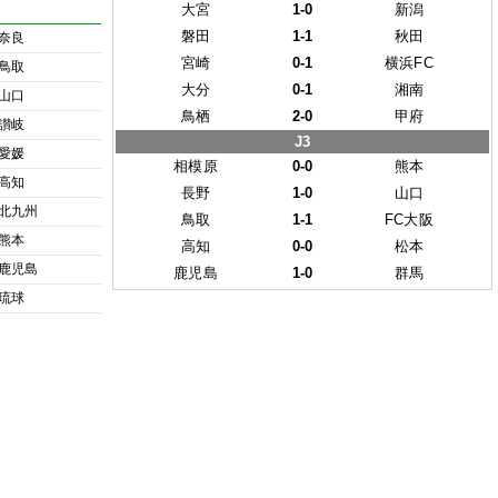
大宮
1-0
新潟
磐田
1-1
秋田
奈良
宮崎
0-1
横浜FC
鳥取
大分
0-1
湘南
山口
鳥栖
2-0
甲府
讃岐
J3
愛媛
相模原
0-0
熊本
高知
長野
1-0
山口
北九州
鳥取
1-1
FC大阪
熊本
高知
0-0
松本
鹿児島
鹿児島
1-0
群馬
琉球