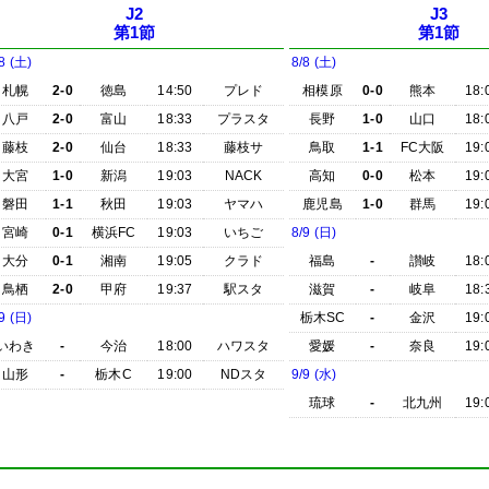
J2
J3
第1節
第1節
8 (土)
8/8 (土)
札幌
2-0
徳島
14:50
プレド
相模原
0-0
熊本
18:
八戸
2-0
富山
18:33
プラスタ
長野
1-0
山口
18:
藤枝
2-0
仙台
18:33
藤枝サ
鳥取
1-1
FC大阪
19:
大宮
1-0
新潟
19:03
NACK
高知
0-0
松本
19:
磐田
1-1
秋田
19:03
ヤマハ
鹿児島
1-0
群馬
19:
宮崎
0-1
横浜FC
19:03
いちご
8/9 (日)
大分
0-1
湘南
19:05
クラド
福島
-
讃岐
18:
鳥栖
2-0
甲府
19:37
駅スタ
滋賀
-
岐阜
18:
9 (日)
栃木SC
-
金沢
19:
いわき
-
今治
18:00
ハワスタ
愛媛
-
奈良
19:
山形
-
栃木C
19:00
NDスタ
9/9 (水)
琉球
-
北九州
19: