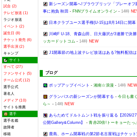
新シーズン開幕へ!ブラウブリッツ「プレーオフ
試合 (2)
事に抱負 秋田
-
FNNプライムオンライン
-
14時
N
テレビ放送 (1)
ラジオ放送
日本クラブユース選手権(U-15)は8月14日に開幕
イベント (2)
誕生日 (8)
川崎F U-18、青森山田、日大藤沢が3連勝で決
チケット発売 (6)
ッカードットコム
-
14時
NEW
選手出演 (2)
J1開幕節の地上波テレビ放送はある?無料配信は
キャンプ
サイト
すべて (27)
ブログ
ファンサイト (5)
チーム公式 (12)
ポップアップイベント
-
湘南☆浪漫
-
14時
NEW
選手公式
著名人
グランパスの新シーズンが開幕する
-
今日も書
メディア (10)
ら～
-
14時
NEW
サイトを推薦
選手
あらためてドルトムント戦を振り返る【2026/2
選手名鑑
公開Gallery&Column】
-
青赤20倍!トーキョーた
故障者
鹿島、ホーム開幕戦の第2節名古屋戦はチケット
移籍