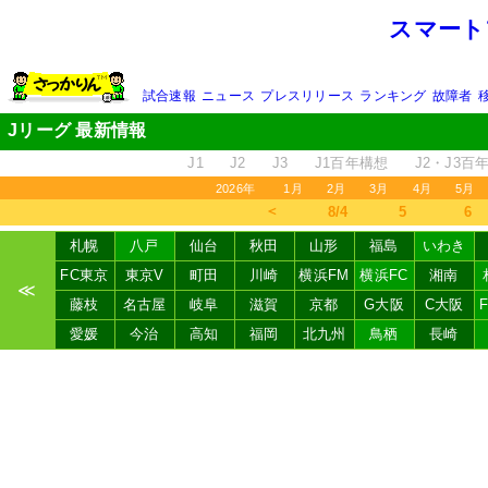
スマート
試合速報
ニュース
プレスリリース
ランキング
故障者
Jリーグ 最新情報
J1
J2
J3
J1百年構想
J2・J3百
2026年
1月
2月
3月
4月
5月
＜
8/4
5
6
札幌
八戸
仙台
秋田
山形
福島
いわき
FC東京
東京V
町田
川崎
横浜FM
横浜FC
湘南
≪
藤枝
名古屋
岐阜
滋賀
京都
G大阪
C大阪
愛媛
今治
高知
福岡
北九州
鳥栖
長崎