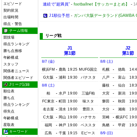
エピソード
連続で“超満員”
-
footballnet【サッカーまとめ】
-
1
契約状況
J1順位予想
-
ガンバ大阪データランド(GAMBA OSAK
出場時間
得点・警告
チーム情報
リーグ戦
競技場
得点ランキング
J1
J2
勝ち点推移
第1節
第1節
年齢構成
8/7 (金)
8/8 (土)
スタッフ
横浜FM
-
鹿島
19:25
MUFG国立
札幌
-
徳島
14:
関係者ニュース
G大阪
-
浦和
19:30
パナスタ
八戸
-
富山
18:
関係者エピソード
Jリーグ記録
8/8 (土)
藤枝
-
仙台
18:
順位表
柏
-
水戸
19:00
三協F柏
大宮
-
新潟
19:
勝ち点
FC東京
-
町田
19:00
味スタ
磐田
-
秋田
19:
得点ランキング
名古屋
-
清水
19:00
豊田ス
大分
-
湘南
19:
得失点
C大阪
-
岡山
19:00
ハナサカ
宮崎
-
横浜FC
19:
年齢構成
星取表
福岡
-
神戸
19:00
ベススタ
鳥栖
-
甲府
19:
キーワード
広島
-
千葉
19:15
Eピース
8/9 (日)