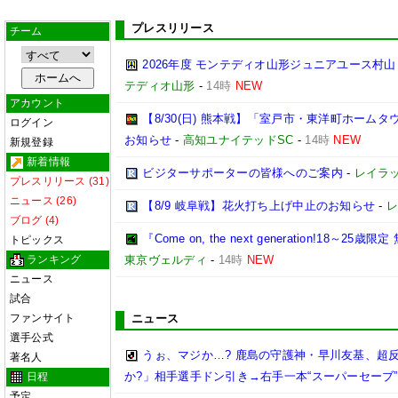
プレスリリース
チーム
2026年度 モンテディオ山形ジュニアユース村
テディオ山形
-
14時
NEW
アカウント
【8/30(日) 熊本戦】「室戸市・東洋町ホームタ
ログイン
お知らせ
-
高知ユナイテッドSC
-
14時
NEW
新規登録
新着情報
ビジターサポーターの皆様へのご案内
-
レイラッ
プレスリリース (31)
ニュース (26)
【8/9 岐阜戦】花火打ち上げ中止のお知らせ
-
レ
ブログ (4)
『Come on, the next generation!1
トピックス
ランキング
東京ヴェルディ
-
14時
NEW
ニュース
試合
ファンサイト
ニュース
選手公式
うぉ、マジか…? 鹿島の守護神・早川友基、超反
著名人
か?」相手選手ドン引き→右手一本“スーパーセーブ”
日程
予定