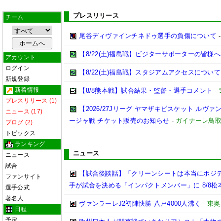
プレスリリース
チーム
尾谷ディヴァインチネドゥ選手の負傷について
【8/22(土)福島戦】ビジターサポーターの皆様へ
アカウント
ログイン
【8/22(土)福島戦】スタジアムアクセスについて
新規登録
新着情報
【8/8熊本戦】試合結果・監督・選手コメント
-
プレスリリース (1)
【2026/27Jリーグ ヤマザキビスケット ルヴァン
ニュース (17)
ージャ戦 チケット販売のお知らせ
-
ガイナーレ鳥
ブログ (2)
トピックス
ランキング
ニュース
ニュース
試合
【試合後談話】「クリーンシートは本当にポジ
ファンサイト
手が試合を決める「インパクトメンバー」に 8/8松
選手公式
著名人
ヴァンラーレJ2初陣快勝 八戸4000人沸く
-
東奥
日程
予定