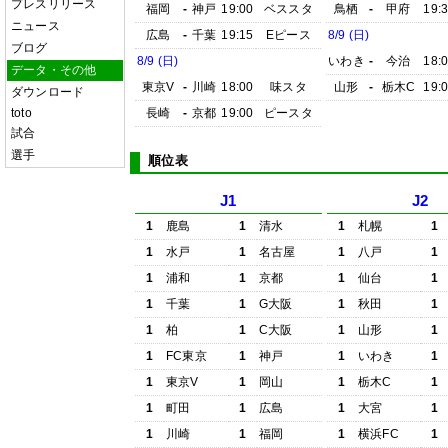
プレスリリース
福岡
-
神戸
19:00
ベススタ
鳥栖
-
甲府
19:
ニュース
広島
-
千葉
19:15
Eピース
8/9 (日)
ブログ
8/9 (日)
いわき
-
今治
18:
データ・その他
東京V
-
川崎
18:00
味スタ
山形
-
栃木C
19:
ダウンロード
toto
長崎
-
京都
19:00
ピースタ
試合
選手
順位表
J1
J2
1
鹿島
1
清水
1
札幌
1
1
水戸
1
名古屋
1
八戸
1
1
浦和
1
京都
1
仙台
1
1
千葉
1
G大阪
1
秋田
1
1
柏
1
C大阪
1
山形
1
1
FC東京
1
神戸
1
いわき
1
1
東京V
1
岡山
1
栃木C
1
1
町田
1
広島
1
大宮
1
1
川崎
1
福岡
1
横浜FC
1