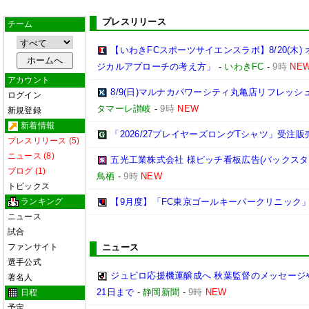
プレスリリース
チーム
【いわきFCスポーツサイエンスラボ】8/20(木
ジカルアプローチの考え方」
-
いわきFC
-
9時
NE
アカウント
8/9(日)マルナカパワーシティ丸亀店リフレッ
ログイン
タマーレ讃岐
-
9時
NEW
新規登録
新着情報
「2026/27プレイヤーズロングTシャツ」受注
プレスリリース (5)
ニュース (8)
五光工業株式会社 様ピッチ看板広告(バックス
ブログ (1)
鳥栖
-
9時
NEW
トピックス
ランキング
【9月度】「FC東京ゴールキーパークリニック
ニュース
試合
ファンサイト
ニュース
選手公式
ジュビロ応援機運醸成へ 秋葉監督のメッセージ
著名人
21日まで
-
静岡新聞
-
9時
NEW
日程
予定