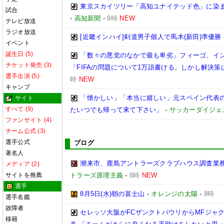
東京スカイツリー「高知ユナイテッド色」に染ま
試合
-
高知新聞
-
9時
NEW
テレビ放送
ラジオ放送
[近畿インハイ]剣道男子個人で馬木(新田)準優勝
イベント
誕生日 (5)
「数々の悪党のなかで最も卑劣」フィーゴ、イ
チケット発売 (3)
「FIFAの問題について1万語書ける。しかし解決策
選手出演 (5)
時
NEW
キャンプ
「懐かしい」「本当に嬉しい」元スペイン代表の
サイト
すべて (9)
たいつでも帰って来て下さい」
-
サッカーダイジェ
ファンサイト (4)
チーム公式 (3)
選手公式
ブログ
著名人
潮来市、鹿島アントラーズクラブハウス調査業
メディア (2)
サイトを推薦
トラーズ原理主義
-
8時
NEW
選手
8月5日(水)朝の富士山
-
オレンジの太陽
-
8時
選手名鑑
故障者
セレッソ大阪がFCザンクトパウリからMFジャ
移籍