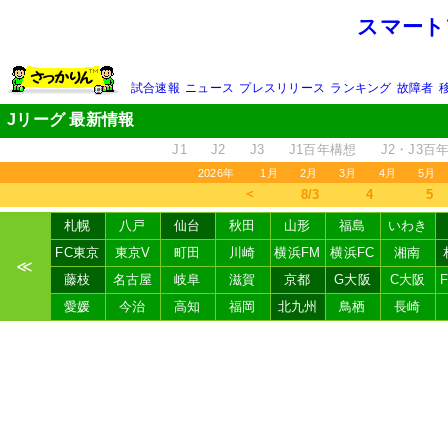
スマート
試合速報
ニュース
プレスリリース
ランキング
故障者
Jリーグ 最新情報
J1
J2
J3
J1百年構想
J2・J3百
2026年
1月
2月
3月
4月
5月
＜
8/3
4
5
札幌
八戸
仙台
秋田
山形
福島
いわき
FC東京
東京V
町田
川崎
横浜FM
横浜FC
湘南
≪
藤枝
名古屋
岐阜
滋賀
京都
G大阪
C大阪
愛媛
今治
高知
福岡
北九州
鳥栖
長崎