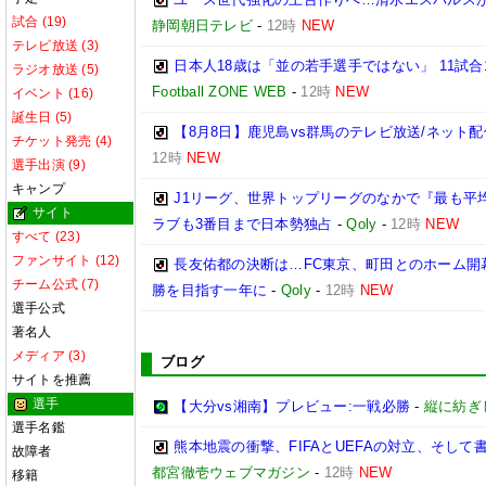
試合 (19)
静岡朝日テレビ
-
12時
NEW
テレビ放送 (3)
日本人18歳は「並の若手選手ではない」 11試
ラジオ放送 (5)
Football ZONE WEB
-
12時
NEW
イベント (16)
誕生日 (5)
【8月8日】鹿児島vs群馬のテレビ放送/ネット配
チケット発売 (4)
12時
NEW
選手出演 (9)
キャンプ
J1リーグ、世界トップリーグのなかで『最も平
サイト
ラブも3番目まで日本勢独占
-
Qoly
-
12時
NEW
すべて (23)
ファンサイト (12)
長友佑都の決断は…FC東京、町田とのホーム開
チーム公式 (7)
勝を目指す一年に
-
Qoly
-
12時
NEW
選手公式
著名人
メディア (3)
ブログ
サイトを推薦
選手
【大分vs湘南】プレビュー:一戦必勝
-
縦に紡ぎ
選手名鑑
熊本地震の衝撃、FIFAとUEFAの対立、そして書籍
故障者
都宮徹壱ウェブマガジン
-
12時
NEW
移籍