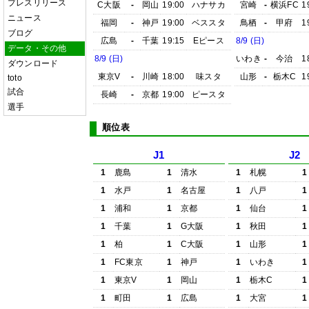
プレスリリース
C大阪
-
岡山
19:00
ハナサカ
宮崎
-
横浜FC
1
ニュース
福岡
-
神戸
19:00
ベススタ
鳥栖
-
甲府
1
ブログ
広島
-
千葉
19:15
Eピース
8/9 (日)
データ・その他
8/9 (日)
いわき
-
今治
1
ダウンロード
東京V
-
川崎
18:00
味スタ
山形
-
栃木C
1
toto
試合
長崎
-
京都
19:00
ピースタ
選手
順位表
J1
J2
1
鹿島
1
清水
1
札幌
1
1
水戸
1
名古屋
1
八戸
1
1
浦和
1
京都
1
仙台
1
1
千葉
1
G大阪
1
秋田
1
1
柏
1
C大阪
1
山形
1
1
FC東京
1
神戸
1
いわき
1
1
東京V
1
岡山
1
栃木C
1
1
町田
1
広島
1
大宮
1