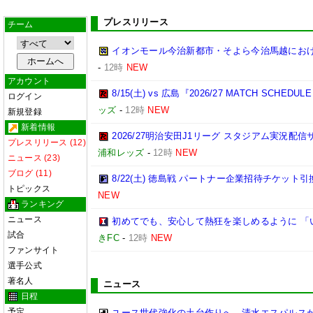
プレスリリース
チーム
イオンモール今治新都市・そよら今治馬越にお
-
12時
NEW
アカウント
8/15(土) vs 広島『2026/27 MATCH SC
ログイン
ッズ
-
12時
NEW
新規登録
新着情報
2026/27明治安田J1リーグ スタジアム実況配
プレスリリース (12)
浦和レッズ
-
12時
NEW
ニュース (23)
ブログ (11)
8/22(土) 徳島戦 パートナー企業招待チケット
トピックス
NEW
ランキング
ニュース
初めてでも、安心して熱狂を楽しめるように 「
試合
きFC
-
12時
NEW
ファンサイト
選手公式
著名人
ニュース
日程
予定
ユース世代強化の土台作りへ…清水エスパルスが東