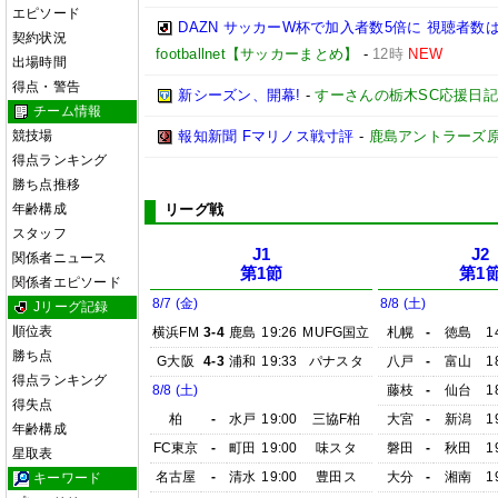
エピソード
DAZN サッカーW杯で加入者数5倍に 視聴者数は
契約状況
footballnet【サッカーまとめ】
-
12時
NEW
出場時間
得点・警告
新シーズン、開幕!
-
すーさんの栃木SC応援日記
チーム情報
競技場
報知新聞 Fマリノス戦寸評
-
鹿島アントラーズ
得点ランキング
勝ち点推移
年齢構成
リーグ戦
スタッフ
J1
J2
関係者ニュース
第1節
第1
関係者エピソード
8/7 (金)
8/8 (土)
Jリーグ記録
順位表
横浜FM
3-4
鹿島
19:26
MUFG国立
札幌
-
徳島
1
勝ち点
G大阪
4-3
浦和
19:33
パナスタ
八戸
-
富山
1
得点ランキング
8/8 (土)
藤枝
-
仙台
1
得失点
柏
-
水戸
19:00
三協F柏
大宮
-
新潟
1
年齢構成
FC東京
-
町田
19:00
味スタ
磐田
-
秋田
1
星取表
名古屋
-
清水
19:00
豊田ス
大分
-
湘南
1
キーワード