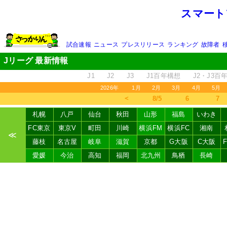
スマート
試合速報
ニュース
プレスリリース
ランキング
故障者
Jリーグ 最新情報
J1
J2
J3
J1百年構想
J2・J3百
2026年
1月
2月
3月
4月
5月
＜
8/5
6
7
札幌
八戸
仙台
秋田
山形
福島
いわき
FC東京
東京V
町田
川崎
横浜FM
横浜FC
湘南
≪
藤枝
名古屋
岐阜
滋賀
京都
G大阪
C大阪
愛媛
今治
高知
福岡
北九州
鳥栖
長崎