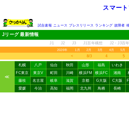
スマート
試合速報
ニュース
プレスリリース
ランキング
故障者
Jリーグ 最新情報
J1
J2
J3
J1百年構想
J2・J3百
2026年
1月
2月
3月
4月
5月
＜
8/3
4
5
札幌
八戸
仙台
秋田
山形
福島
いわき
FC東京
東京V
町田
川崎
横浜FM
横浜FC
湘南
≪
藤枝
名古屋
岐阜
滋賀
京都
G大阪
C大阪
愛媛
今治
高知
福岡
北九州
鳥栖
長崎