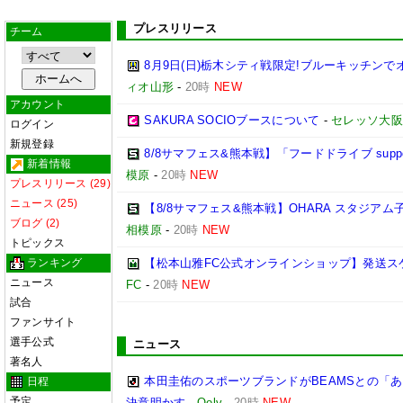
プレスリリース
チーム
8月9日(日)栃木シティ戦限定!ブルーキッチンで
ィオ山形
-
20時
NEW
アカウント
SAKURA SOCIOブースについて
-
セレッソ大阪
ログイン
新規登録
8/8サマフェス&熊本戦】「フードドライブ suppo
新着情報
模原
-
20時
NEW
プレスリリース (29)
ニュース (25)
【8/8サマフェス&熊本戦】OHARA スタジア
ブログ (2)
相模原
-
20時
NEW
トピックス
ランキング
【松本山雅FC公式オンラインショップ】発送ス
ニュース
FC
-
20時
NEW
試合
ファンサイト
選手公式
ニュース
著名人
本田圭佑のスポーツブランドがBEAMSとの「あ
日程
予定
決意明かす
-
Qoly
-
20時
NEW