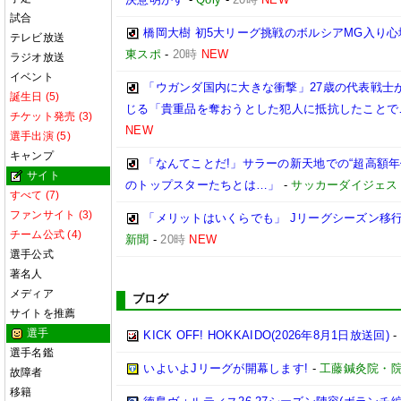
試合
橋岡大樹 初5大リーグ挑戦のボルシアMG入り
テレビ放送
東スポ
-
20時
NEW
ラジオ放送
イベント
「ウガンダ国内に大きな衝撃」27歳の代表戦士
誕生日 (5)
じる「貴重品を奪おうとした犯人に抵抗したことで
チケット発売 (3)
NEW
選手出演 (5)
キャンプ
「なんてことだ!」サラーの新天地での“超高額
サイト
のトップスターたちとは…」
-
サッカーダイジェス
すべて (7)
ファンサイト (3)
「メリットはいくらでも」 Jリーグシーズン移
チーム公式 (4)
新聞
-
20時
NEW
選手公式
著名人
メディア
ブログ
サイトを推薦
選手
KICK OFF! HOKKAIDO(2026年8月1日放送回)
-
選手名鑑
いよいよJリーグが開幕します!
-
工藤鍼灸院・院
故障者
移籍