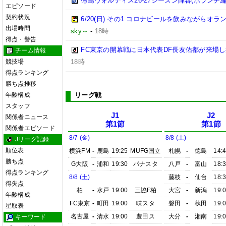
徳島ヴォルティス26-27シーズン陣容(ボランチ編
エピソード
契約状況
6/20(日) その1 コロナビールを飲みながらオラ
出場時間
sky～
-
18時
得点・警告
FC東京の開幕戦に日本代表DF長友佑都が来場し
チーム情報
競技場
18時
得点ランキング
勝ち点推移
年齢構成
リーグ戦
スタッフ
J1
J2
関係者ニュース
第1節
第1節
関係者エピソード
8/7 (金)
8/8 (土)
Jリーグ記録
順位表
横浜FM
-
鹿島
19:25
MUFG国立
札幌
-
徳島
14:
勝ち点
G大阪
-
浦和
19:30
パナスタ
八戸
-
富山
18:
得点ランキング
8/8 (土)
藤枝
-
仙台
18:
得失点
柏
-
水戸
19:00
三協F柏
大宮
-
新潟
19:
年齢構成
FC東京
-
町田
19:00
味スタ
磐田
-
秋田
19:
星取表
名古屋
-
清水
19:00
豊田ス
大分
-
湘南
19:
キーワード