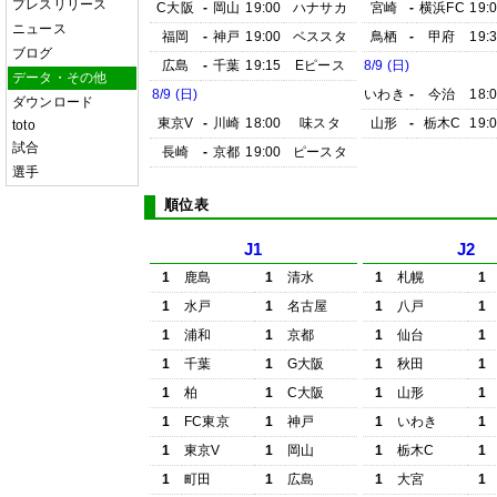
プレスリリース
C大阪
-
岡山
19:00
ハナサカ
宮崎
-
横浜FC
19:
ニュース
福岡
-
神戸
19:00
ベススタ
鳥栖
-
甲府
19:
ブログ
広島
-
千葉
19:15
Eピース
8/9 (日)
データ・その他
8/9 (日)
いわき
-
今治
18:
ダウンロード
東京V
-
川崎
18:00
味スタ
山形
-
栃木C
19:
toto
試合
長崎
-
京都
19:00
ピースタ
選手
順位表
J1
J2
1
鹿島
1
清水
1
札幌
1
1
水戸
1
名古屋
1
八戸
1
1
浦和
1
京都
1
仙台
1
1
千葉
1
G大阪
1
秋田
1
1
柏
1
C大阪
1
山形
1
1
FC東京
1
神戸
1
いわき
1
1
東京V
1
岡山
1
栃木C
1
1
町田
1
広島
1
大宮
1